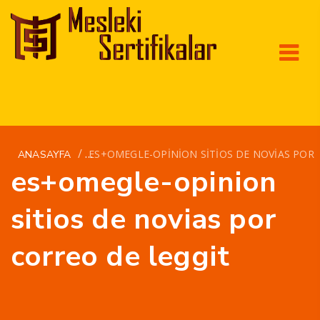
/
ES+OMEGLE-OPINION SITIOS DE NOVIAS POR 
ANASAYFA
es+omegle-opinion
sitios de novias por
correo de leggit