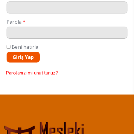
Gerekli
Parola
*
Beni hatırla
Giriş Yap
Parolanızı mı unuttunuz?