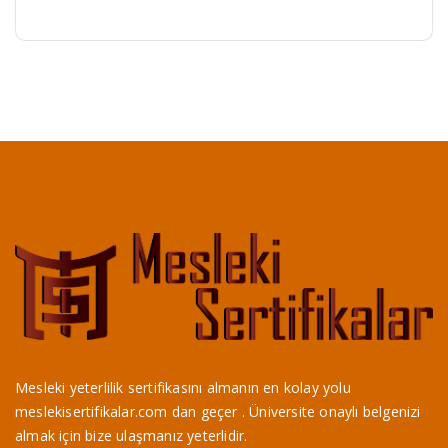
Mesleki yeterlilik sertifikasını almanın en kolay yolu
meslekisertifikalar.com dan geçer . Üniversite onaylı belgenizi
almak için bize ulaşmanız yeterlidir.