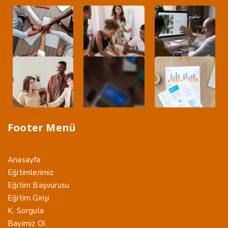
Footer Menü
Anasayfa
Eğitimlerimiz
Eğitim Başvurusu
Eğitim Girişi
K. Sorgula
Bayimiz Ol