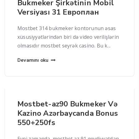
Bukmeker Şirkətinin Mobil
Versiyası 31 Европлан
Mostbet 314 bukmeker kontorunun əsas
xüsusiyyətlərindən biri də video verilişlərin
olmasıdır mostbet seyrək casino. Bu k...
Devamını oku
Mostbet-az90 Bukmeker Və
Kazino Azərbaycanda Bonus
550+250fs
Eyni zamanda, mostbet az 91 qeydiyyatdan