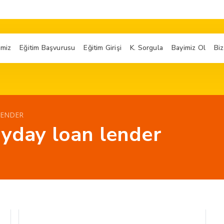
imiz
Eğitim Başvurusu
Eğitim Girişi
K. Sorgula
Bayimiz Ol
Biz
LENDER
ayday loan lender