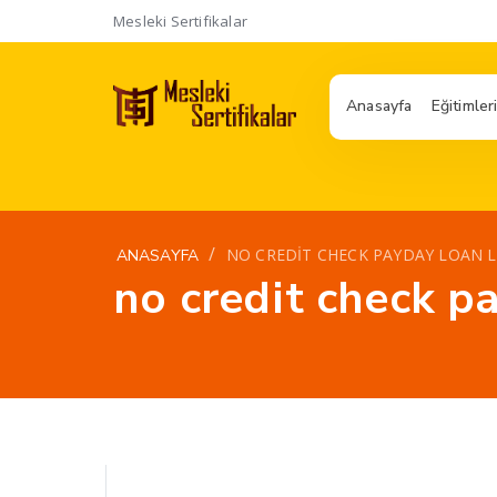
Mesleki Sertifikalar
Anasayfa
Eğitimler
/
NO CREDIT CHECK PAYDAY LOAN 
ANASAYFA
no credit check p