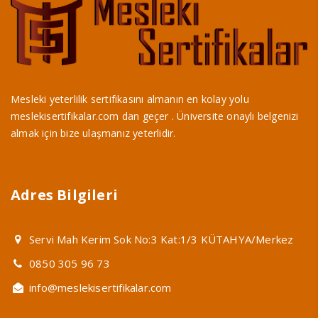
Mesleki yeterlilik sertifikasını almanın en kolay yolu
meslekisertifikalar.com dan geçer . Üniversite onaylı belgenizi
almak için bize ulaşmanız yeterlidir.
Adres Bilgileri
Servi Mah Kerim Sok No:3 Kat:1/3 KÜTAHYA/Merkez
0850 305 96 73
info@meslekisertifikalar.com