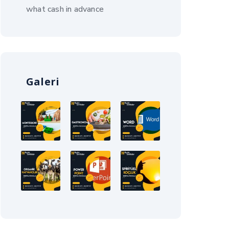
what cash in advance
Galeri