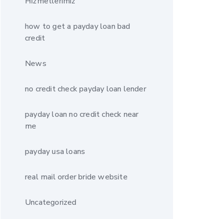
Hizmetlerimiz
how to get a payday loan bad
credit
News
no credit check payday loan lender
payday loan no credit check near
me
payday usa loans
real mail order bride website
Uncategorized