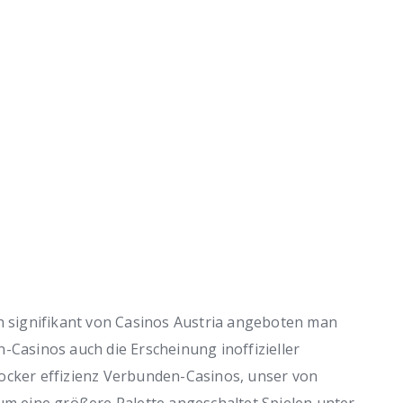
ch signifikant von Casinos Austria angeboten man
-Casinos auch die Erscheinung inoffizieller
ocker effizienz Verbunden-Casinos, unser von