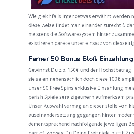
Wie gleichfalls irgendetwas erwähnt werden n
diese weise findet man einander zurecht & da
meistens die Softwaresystem hinter zusammen
existireren parece unter einsatz von diessei
Ferner 50 Bonus Bloß Einzahlung
Gewinnst Du z.b. 150€ und der Höchstbetrag li
sie seien nebensächlich doch diese 100€ ampl
unser 50 Free Spins exklusive Einzahlung meist
perish Spiele sera zigeunern aufmerksam präzi
Unser Auswahl vermag an dieser stelle von kl
auseinandersetzung gegangen hinter modernen
dementsprechend nachfolgende jeweiligen Be
part of, vorweg Du Deine Freispiele nutzt. Z