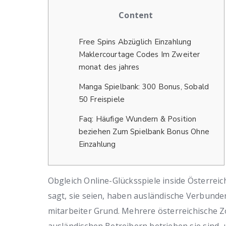
Content
Free Spins Abzüglich Einzahlung
Maklercourtage Codes Im Zweiter
monat des jahres
Manga Spielbank: 300 Bonus, Sobald
50 Freispiele
Faq: Häufige Wundern & Position
beziehen Zum Spielbank Bonus Ohne
Einzahlung
Obgleich Online-Glücksspiele inside Österrei
sagt, sie seien, haben ausländische Verbunden
mitarbeiter Grund. Mehrere österreichische Z