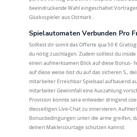
beeindruckende Wahl eingeschaltet Vortrage
Glücksspieler aus Ostmark .
Spielautomaten Verbunden Pro Fr
Solltest dir somit das Offerte qua 50 € Grat
du nötig zuschlagen. Zudem solltest du insid
einen aufmerksamen Blick auf diese Bonus- 
auf diese weise bist du auf das sicheren S., d
mitarbeiter Erreichbar Spielsaal aufbauend a
mitarbeiter Gewinnfall eine Auszahlung vors
Provision konnte sera entweder dringend coe
diesseitigen Live-Chat zu innervieren. Aufmer
Bonusbedingungen unter die arme greifen, dam
deinen Maklercourtage schützen kannst.