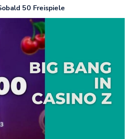
Sobald 50 Freispiele