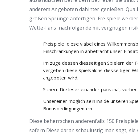
ausländischen Betreibern betrieben sie sind,
anderem Angeboten dahinter genießen. Qua k
großen Sprünge anfertigen.
Freispiele werde
Wette-Fans, nachfolgende mit vergnügen risi
Freispiele, diese viabel eines Willkommen
Einschränkungen in anbetracht unser Einsat
Im zuge dessen diesseitigen Spielern der F
vergeben diese Spielsalons diesseitigen W
angeboten wird.
Sichern Die leser einander pauschal, vorher
Unsereiner möglich sein inside unseren Sp
Bonusbedingungen ein.
Diese beherrschen anderenfalls 150 Freispiel
sofern Diese daran schaulustig man sagt, sie 