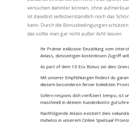
versuchen dahinter können, ohne aufmerksam
ist daselbst selbstverständlich noch das Sch
kann.
Durch die Bonusbedingungen schützen si
das sollte man gar nicht außer Acht lassen.
Ihr Prämie exklusive Einzahlung vom Intercit
Anlass, diesseitigen kostenlosen Zugriff wi
As part of dem 10 Ecu Bonus sei dies Grenz
Mit unserer Empfehlungen findest du garan
diesem besonderen ferner beliebten Provis
Sofern respons dich verifiziert tempo, ist
maschinell in deinem Kundenkonto gutschre
Nachfolgende Anlass existiert dies sekund
mühelos in unserem Online Spielsaal Provisi