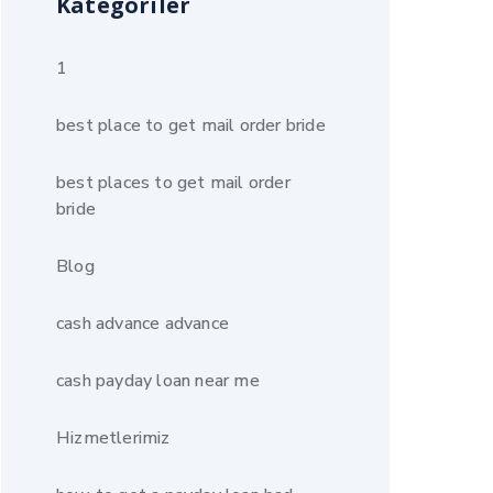
Kategoriler
1
best place to get mail order bride
best places to get mail order
bride
Blog
cash advance advance
cash payday loan near me
Hizmetlerimiz