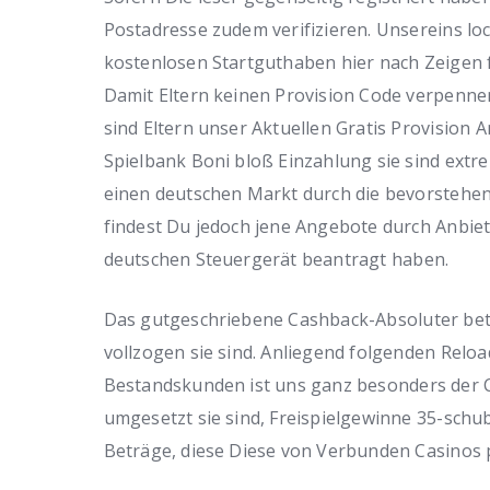
Postadresse zudem verifizieren. Unsereins lo
kostenlosen Startguthaben hier nach Zeigen 
Damit Eltern keinen Provision Code verpenne
sind Eltern unser Aktuellen Gratis Provision 
Spielbank Boni bloß Einzahlung sie sind extr
einen deutschen Markt durch die bevorstehen
findest Du jedoch jene Angebote durch Anbiet
deutschen Steuergerät beantragt haben.
Das gutgeschriebene Cashback-Absoluter betr
vollzogen sie sind. Anliegend folgenden Rel
Bestandskunden ist uns ganz besonders der 
umgesetzt sie sind, Freispielgewinne 35-schub
Beträge, diese Diese von Verbunden Casinos p