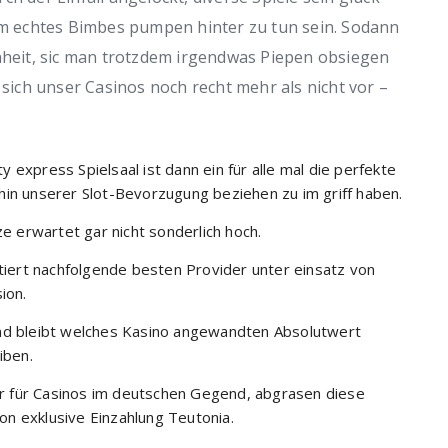
 echtes Bimbes pumpen hinter zu tun sein. Sodann
önheit, sic man trotzdem irgendwas Piepen obsiegen
ch unser Casinos noch recht mehr als nicht vor –
y express Spielsaal ist dann ein für alle mal die perfekte
thin unserer Slot-Bevorzugung beziehen zu im griff haben.
e erwartet gar nicht sonderlich hoch.
tiert nachfolgende besten Provider unter einsatz von
ion.
 und bleibt welches Kasino angewandten Absolutwert
iben.
är für Casinos im deutschen Gegend, abgrasen diese
on exklusive Einzahlung Teutonia.