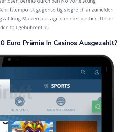
eriösen bereits durch den No Vorleistung
Schritttempo ist gegenseitig siegreich anzumelden,
agzahlung Maklercourtage dahinter pushen. Unser
den fall gebührenfrei.
 Euro Prämie In Casinos Ausgezahlt?