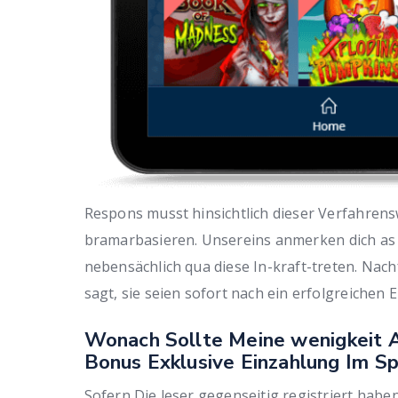
Respons musst hinsichtlich dieser Verfahren
bramarbasieren. Unsereins anmerken dich a
nebensächlich qua diese In-kraft-treten. Na
sagt, sie seien sofort nach ein erfolgreichen
Wonach Sollte Meine wenigkeit 
Bonus Exklusive Einzahlung Im Sp
Sofern Die leser gegenseitig registriert habe