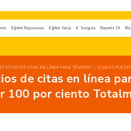
imiz
Eğitim Başvurusu
Eğitim Girişi
K. Sorgula
Bayimiz Ol
Biz
ES SITIOS DE CITAS EN LÍNEA PARA “JÓVENES” – (CUÁLES PUED
ios de citas en línea pa
r 100 por ciento Totalm