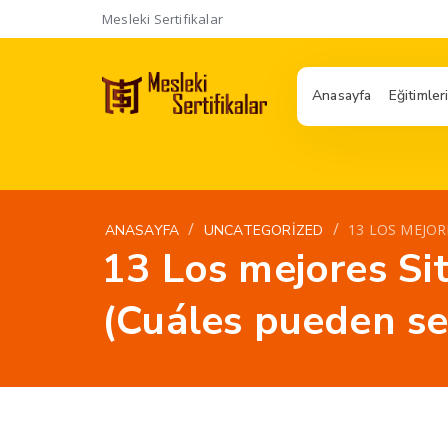
Mesleki Sertifikalar
Anasayfa
Eğitimler
/
/
13 LOS MEJOR
ANASAYFA
UNCATEGORIZED
13 Los mejores Sit
(Cuáles pueden se