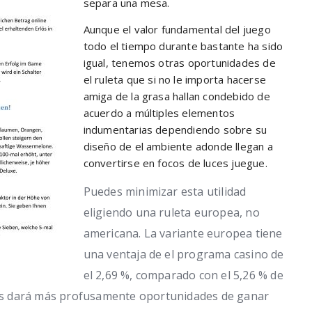
separa una mesa.
Aunque el valor fundamental del juego
todo el tiempo durante bastante ha sido
igual, tenemos otras oportunidades de
el ruleta que si no le importa hacerse
amiga de la grasa hallan condebido de
acuerdo a múltiples elementos
indumentarias dependiendo sobre su
diseño de el ambiente adonde llegan a
convertirse en focos de luces juegue.
Puedes minimizar esta utilidad
eligiendo una ruleta europea, no
americana. La variante europea tiene
una ventaja de el programa casino de
el 2,69 %, comparado con el 5,26 % de
, os dará más profusamente oportunidades de ganar