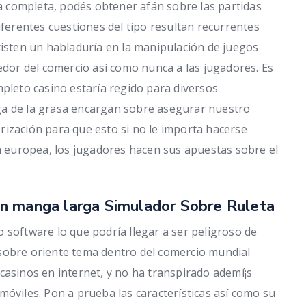
ia completa, podés obtener afán sobre las partidas
iferentes cuestiones del tipo resultan recurrentes
xisten un habladuría en la manipulación de juegos
edor del comercio así­ como nunca a las jugadores. Es
mpleto casino estaría regido para diversos
ga de la grasa encargan sobre asegurar nuestro
rización para que esto si no le importa hacerse
ta europea, los jugadores hacen sus apuestas sobre el
n manga larga Simulador Sobre Ruleta
 software lo que podrí­a llegar a ser peligroso de
sobre oriente tema dentro del comercio mundial
casinos en internet, y no ha transpirado ademí¡s
óviles. Pon a prueba las características así­ como su