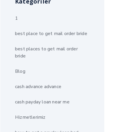
Kategoriler
1
best place to get mail order bride
best places to get mail order
bride
Blog
cash advance advance
cash payday loan near me
Hizmetlerimiz