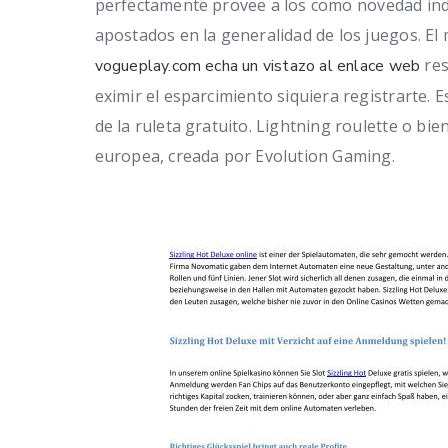
perfectamente provee a los como novedad ind
apostados en la generalidad de los juegos. 
res
vogueplay.com echa un vistazo al enlace web
eximir el esparcimiento siquiera registrarte.
E
de la ruleta gratuito. Lightning roulette o bie
europea, creada por Evolution Gaming.