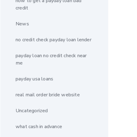
how to get a payday loan bad
credit
News
no credit check payday loan lender
payday loan no credit check near
me
payday usa loans
real mail order bride website
Uncategorized
what cash in advance