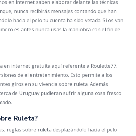
os en internet saben elaborar delante las técnicas
unque, nunca recibirás mensajes contando que han
olo hacia el pelo tu cuenta ha sido vetada. Si os van
rimero es antes nunca usas la maniobra con el fin de
a en internet gratuita aquí referente a Roulette77,
rsiones de el entretenimiento. Esto permite a los
tes giros en su vivencia sobre ruleta. Además
acerca de Uruguay pudieran sufrir alguna cosa fresco
amado.
obre Ruleta?
s, reglas sobre ruleta desplazándolo hacia el pelo