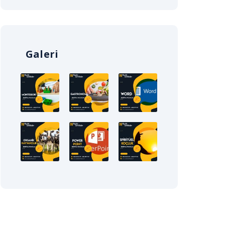
Galeri