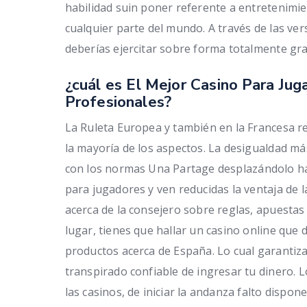
habilidad suin poner referente a entretenimie
cualquier parte del mundo. A través de las ve
deberías ejercitar sobre forma totalmente gra
¿cuál es El Mejor Casino Para Ju
Profesionales?
La Ruleta Europea y también en la Francesa r
la mayoría de los aspectos. La desigualdad más
con los normas Una Partage desplazándolo haci
para jugadores y ven reducidas la ventaja de
acerca de la consejero sobre reglas, apuestas 
lugar, tienes que hallar un casino online que d
productos acerca de España. Lo cual garantiza
transpirado confiable de ingresar tu dinero. 
las casinos, de iniciar la andanza falto dispon