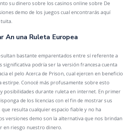
nto su dinero sobre los casinos online sobre De
rsiones demo de los juegos cual encontrarás aquí
tuita.
gar An una Ruleta Europea
esultan bastante emparentados entre sí referente a
 significativa podrí­a ser la versión francesa cuenta
a el pelo Acerca de Prison, cual ejercen en beneficio
 la estirpe. Conocé más profusamente sobre esto
y posibilidades durante ruleta en internet. En primer
isponga de los licencias con el fin de mostrar sus
 que resulta cualquier espacio fiable y no ha
Los versiones demo son la alternativa que nos brindan
er en riesgo nuestro dinero.