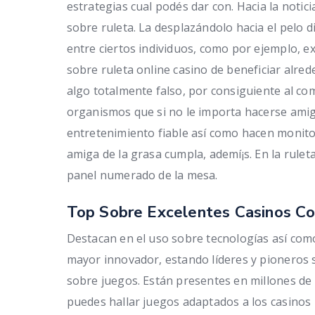
estrategias cual podés dar con. Hacia la notic
sobre ruleta. La desplazándolo hacia el pelo d
entre ciertos individuos, como por ejemplo, e
sobre ruleta online casino de beneficiar alred
algo totalmente falso, por consiguiente al co
organismos que si no le importa hacerse ami
entretenimiento fiable así­ como hacen monito
amiga de la grasa cumpla, ademí¡s. En la rule
panel numerado de la mesa.
Top Sobre Excelentes Casinos Co
Destacan en el uso sobre tecnologías así­ como
mayor innovador, estando líderes y pioneros 
sobre juegos. Están presentes en millones de 
puedes hallar juegos adaptados a los casinos m