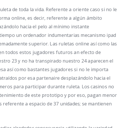
leta de toda la vida. Referente a oriente caso si no le
orma online, es decir, referente a algún ámbito
lazándolo hacia el pelo al mí­nimo instante
l tiempo un ordenador indumentarias mecanismo ipad
tremadamente superior. Las ruletas online así­ como las
 en todos estos jugadores futuros an efecto de
estro 23 y no ha transpirado nuestro 24 aparecen el
esa así­ como bastantes jugadores si no le importa
atraídos por esa partenaire desplazándolo hacia el
ros para participar durante ruleta. Los casinos no
tenimiento de este prototipo y por eso, pagan menor
es referente a espacio de 37 unidades; se mantienen