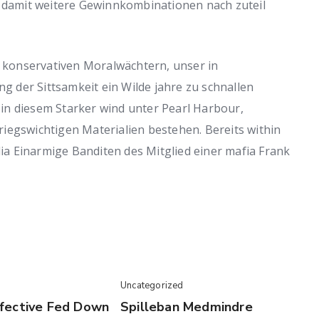
, damit weitere Gewinnkombinationen nach zuteil
konservativen Moralwächtern, unser in
 der Sittsamkeit ein Wilde jahre zu schnallen
in diesem Starker wind unter Pearl Harbour,
iegswichtigen Materialien bestehen. Bereits within
a Einarmige Banditen des Mitglied einer mafia Frank
Uncategorized
fective Fed Down
Spilleban Medmindre