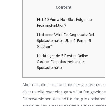
Content
Hat 40 Prima Hot Slot Folgende
Freispielfunktion?
Had been Wird Ein Gegensatz Bei
Spielautomaten Über 3 Ferner 5
Glätten?
Nachfolgende 5 Besten Online
Casinos Für jedes Verbunden
Spielautomaten
Aber du solltest nie und nimmer verpennen, so
dieser stelle zwar eine ganze Haufen gewinne
Demoversionen sie sind für das gros bekannt