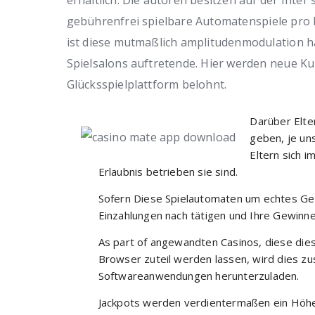
erhältlich. Die autoren besitzen auf der Int
gebührenfrei spielbare Automatenspiele pro
ist diese mutmaßlich amplitudenmodulation hä
Spielsalons auftretende. Hier werden neue Kun
Glücksspielplattform belohnt.
Darüber Elte
geben, je un
Eltern sich i
Erlaubnis betrieben sie sind.
Sofern Diese Spielautomaten um echtes Geld
Einzahlungen nach tätigen und Ihre Gewinne
As part of angewandten Casinos, diese dies
Browser zuteil werden lassen, wird dies 
Softwareanwendungen herunterzuladen.
Jackpots werden verdientermaßen ein Höhe,