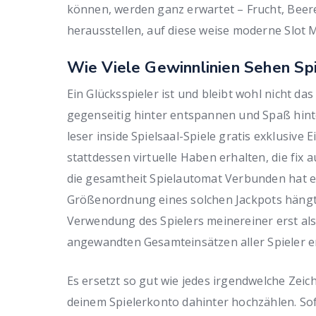
können, werden ganz erwartet – Frucht, Beer
herausstellen, auf diese weise moderne Slot
Wie Viele Gewinnlinien Sehen Sp
Ein Glücksspieler ist und bleibt wohl nicht d
gegenseitig hinter entspannen und Spaß hint
leser inside Spielsaal-Spiele gratis exklusive
stattdessen virtuelle Haben erhalten, die fix 
die gesamtheit Spielautomat Verbunden hat 
Größenordnung eines solchen Jackpots hängt
Verwendung des Spielers meinereiner erst als.
angewandten Gesamteinsätzen aller Spieler er
Es ersetzt so gut wie jedes irgendwelche Zeic
deinem Spielerkonto dahinter hochzählen. S