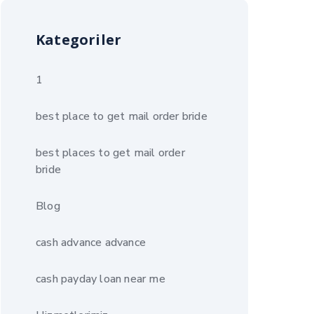
Kategoriler
1
best place to get mail order bride
best places to get mail order
bride
Blog
cash advance advance
cash payday loan near me