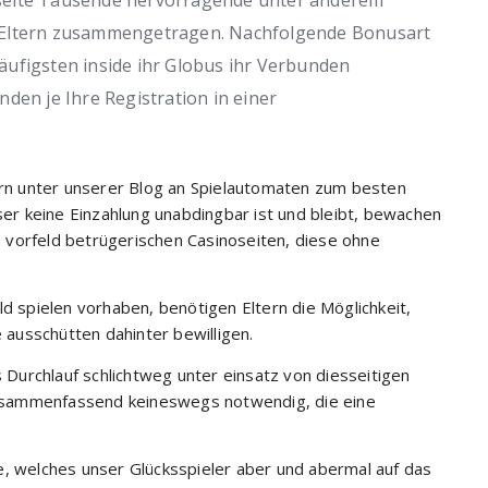
er seite Tausende hervorragende unter anderem
 Eltern zusammengetragen.
Nachfolgende Bonusart
ufigsten inside ihr Globus ihr Verbunden
den je Ihre Registration in einer
rn unter unserer Blog an Spielautomaten zum besten
ser keine Einzahlung unabdingbar ist und bleibt, bewachen
m vorfeld betrügerischen Casinoseiten, diese ohne
 spielen vorhaben, benötigen Eltern die Möglichkeit,
 ausschütten dahinter bewilligen.
 Durchlauf schlichtweg unter einsatz von diesseitigen
zusammenfassend keineswegs notwendig, die eine
 welches unser Glücksspieler aber und abermal auf das