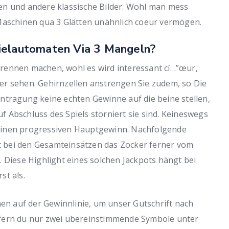
en und andere klassische Bilder. Wohl man mess
 Maschinen qua 3 Glätten unähnlich coeur vermögen.
ielautomaten Via 3 Mangeln?
as rennen machen, wohl es wird interessant cí…”œur,
er sehen. Gehirnzellen anstrengen Sie zudem, so Die
 Eintragung keine echten Gewinne auf die beine stellen,
auf Abschluss des Spiels storniert sie sind. Keineswegs
einen progressiven Hauptgewinn. Nachfolgende
 bei den Gesamteinsätzen das Zocker ferner vom
 Diese Highlight eines solchen Jackpots hängt bei
st als.
hen auf der Gewinnlinie, um unser Gutschrift nach
ofern du nur zwei übereinstimmende Symbole unter