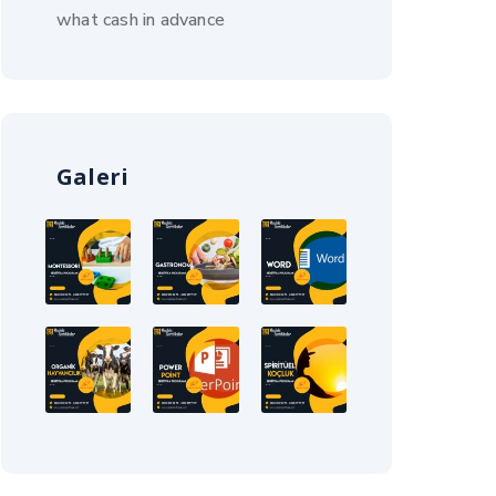
what cash in advance
Galeri