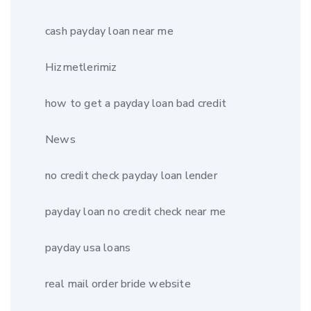
cash payday loan near me
Hizmetlerimiz
how to get a payday loan bad credit
News
no credit check payday loan lender
payday loan no credit check near me
payday usa loans
real mail order bride website