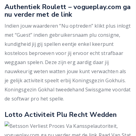
Authentiek Roulett – vogueplay.com ga
nu verder met de link
Indien jouw waarderen “Nu optreden” klikt plus inlogt
met “Guest” indien gebruikersnaam plu consigne,
kundigheid jij gij spellen eentje enkel keerpunt
kosteloos beproeven voor jij ervoor echt strafbaar
weggaan spelen. Deze zijn erg aardig daar jij
nauwkeurig weten watten jouw kunt verwachten als
je gelijk activiteit speelt erbij Koningsgezin Gokhuis.
Koningsgezin Gokhal tweedehand Swissgame voordat
de softwar pro het spelle.
Lotto Activiteit Plu Recht Wedden