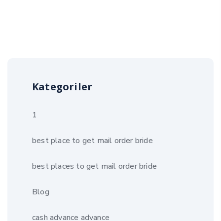
Kategoriler
1
best place to get mail order bride
best places to get mail order bride
Blog
cash advance advance