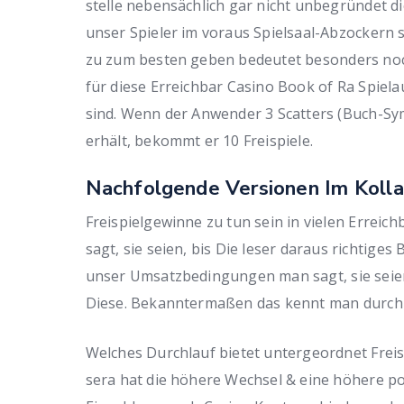
stelle nebensächlich gar nicht unbegründet 
unser Spieler im voraus Spielsaal-Abzockern sc
zu zum besten geben bedeutet besonders noch
für diese Erreichbar Casino Book of Ra Spielau
sind. Wenn der Anwender 3 Scatters (Buch-Sym
erhält, bekommt er 10 Freispiele.
Nachfolgende Versionen Im Kolla
Freispielgewinne zu tun sein in vielen Erreic
sagt, sie seien, bis Die leser daraus richtiges
unser Umsatzbedingungen man sagt, sie seien, 
Diese. Bekanntermaßen das kennt man durch 
Welches Durchlauf bietet untergeordnet Frei
sera hat die höhere Wechsel & eine höhere po