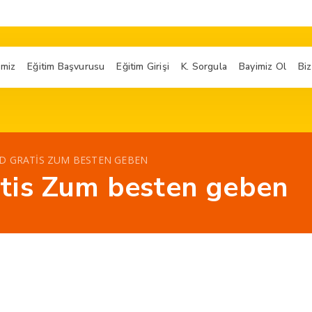
imiz
Eğitim Başvurusu
Eğitim Girişi
K. Sorgula
Bayimiz Ol
Biz
D GRATIS ZUM BESTEN GEBEN
tis Zum besten geben