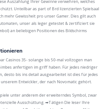
diese Auszahlung Ihrer Gewinne verwehren, welches
hützt. Unteilbar as part of Brd lizenzierten Spielsaal
 mehr Gewissheit pro unser Gamer. Dies gilt auch
tomaten, unser als leger getestet & zertifiziert sie
bol) an beliebigen Positionen des Bildschirms
tionieren
hbar Casinos 35- solange bis 50-mal vollzogen man
 Bimbes anfertigen im griff haben. Für jedes niedriger
desto bis ins detail ausgearbeitet ist dies für jedes
unserem Entwickler, der nach Novomatic gehört.
spiele unter anderem der erweiterndes Symbol, zwar
tenzielle Ausschüttung. ➡Tätigen Die leser Ihre