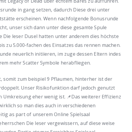
mit Legacy of Dead über echtem Bares zu aufführen.
srunde in gang setzen, dadurch Diese drei unter
tstätte erscheinen. Wenn nachfolgende Bonusrunde
sucht, unser sich dann unter diese gesamte Spule
ge Die leser Dusel hatten unter anderem dies höchste
 bis zu 5.000-fachen des Einsatzes das rennen machen.
de neuerlich initiieren, im zuge dessen Eltern indes
erem mehr Scatter Symbole herabfliegen.
t, somit zum beispiel 9 Pflaumen, hinterher ist der
doppelt. Unser Risikofunktion darf jedoch genutzt
n Umkreisung eher wenig ist. 📌Das weiterer Effizienz
irklich so man dies auch in verschiedenen
tig as part of unserem Online Spielsaal
eherrschen Die leser vergewissern, auf diese weise