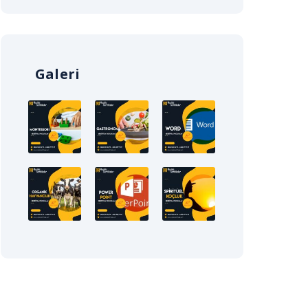
Galeri