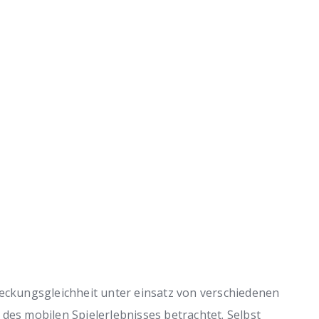
eckungsgleichheit unter einsatz von verschiedenen
des mobilen Spielerlebnisses betrachtet. Selbst