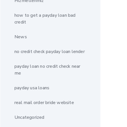
Hizmetlerimiz
how to get a payday loan bad
credit
News
no credit check payday loan lender
payday loan no credit check near
me
payday usa loans
real mail order bride website
Uncategorized