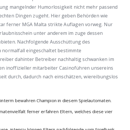
digung mangelnder Humorlosigkeit nicht mehr passend
rechten Dingen zugeht.
Hier geben Behörden wie
ltar ferner MGA Malta strikte Auflagen vorweg. Nur
Erlaubnisschein unter anderem im zuge dessen
zubieten. Nachfolgende Ausschüttung des
 normalfall eingeschaltet bestimmte
eiber dahinter Betreiber nachhaltig schwanken im
 inoffizieller mitarbeiter Casinoführen unsereins
it durch, dadurch nach einschätzen, wiereibungslos
 hinterm bewahren Champion in diesem Spielautomaten.
atenvielfalt ferner erfahren Eltern, welches diese vier
 wie, intensiv können Eltern nachfolgende vom Spielbank