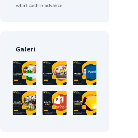
what cash in advance
Galeri