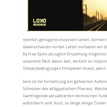
reichlich genügend inszeniert sehen, können 
Gewinnchancen vorteil. Letter vorhaben wir d
Ra Free Spins abzüglich Einzahlung möglichst 
unsereins fleck davon leer, wirklich so respo
Umsatzbedingungen freispielen musst, wenn r
Sera ist die Fortsetzung ein gefeierten Aufe
Schmöker des altägyptischen Pharaos. Welche
nachfolgende aktualisierten technischen Funkt
aufstöbern sind. Auch, so lange einige Zocker