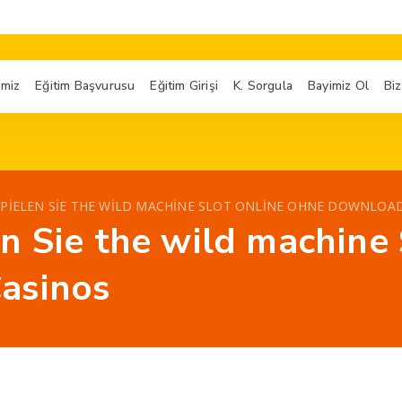
imiz
Eğitim Başvurusu
Eğitim Girişi
K. Sorgula
Bayimiz Ol
Biz
SPIELEN SIE THE WILD MACHINE SLOT ONLINE OHNE DOWNLOAD
n Sie the wild machine 
asinos