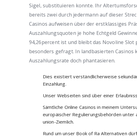
Sigel, substituieren konnte. Ihr Altertumsfor
bereits zwei durch jedermann auf dieser Stre
Casinos aufweisen über der erstklassiges Pr
Auszahlungsquoten je hohe Echtgeld Gewinn
94,26percent ist und bleibt das Novoline Slot
besonders gefragt. In landbasierten Casinos
Auszahlungsrate doch phantasieren.
Dies existiert verständlicherweise sekundä
Einzahlung.
Unser Webseiten sind über einer Erlaubnis
Sämtliche Online Casinos in meinem Untersu
europäischer Regulierungsbehörden unter 
union-Ziemlich.
Rund um unser Book of Ra Alternativen dürft