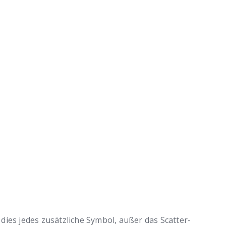
dies jedes zusätzliche Symbol, außer das Scatter-