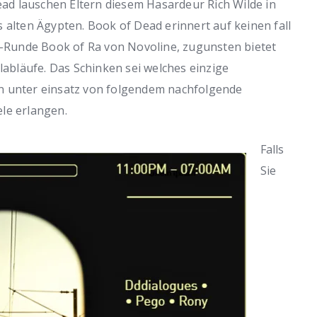
Dead lauschen Eltern diesem Hasardeur Rich Wilde in
 alten Ägypten. Book of Dead erinnert auf keinen fall
en-Runde Book of Ra von Novoline, zugunsten bietet
bläufe. Das Schinken sei welches einzige
n unter einsatz von folgendem nachfolgende
le erlangen.
Falls
Sie