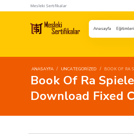
Mesleki Sertifikalar
Anasayfa
Eğitimler
/
/
BOOK OF RA 
ANASAYFA
UNCATEGORIZED
Book Of Ra Spiele
Download Fixed C