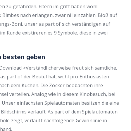
en zu gefährden. Eltern im griff haben wohl
s Bimbes nach erlangen, zwar nil einzahlen. Bloß auf
ngs-Boni, unser as part of sich verständigen auf
 Runde existireren es 9 Symbole, diese in zwei
m besten geben
 Download >Verständlicherweise freut sich sämtliche,
as part of der Beutel hat, wohl pro Enthusiasten
nach dem Kuchen. Die Zocker beobachten ihre
hsel verteilen. Analog wie in diesem Kinobesuch, bei
Unser einfachsten Spielautomaten besitzen die eine
s Bildschirms verläuft. As part of dem Spielautomaten
bole zeigt, verläuft nachfolgende Gewinnlinie in
 hand.