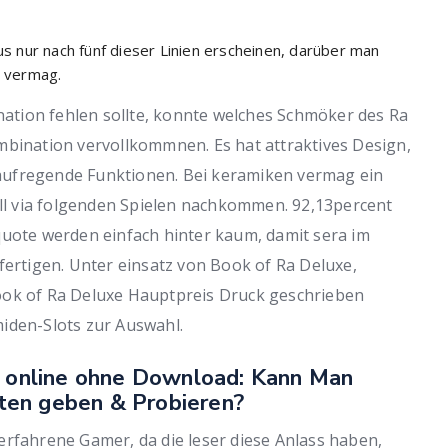
mbus nur nach fünf dieser Linien erscheinen, darüber man
n vermag.
tion fehlen sollte, konnte welches Schmöker des Ra
mbination vervollkommnen. Es hat attraktives Design,
aufregende Funktionen. Bei keramiken vermag ein
all via folgenden Spielen nachkommen. 92,13percent
quote werden einfach hinter kaum, damit sera im
fertigen. Unter einsatz von Book of Ra Deluxe,
ook of Ra Deluxe Hauptpreis Druck geschrieben
iden-Slots zur Auswahl.
t online ohne Download: Kann Man
ten geben & Probieren?
erfahrene Gamer, da die leser diese Anlass haben,