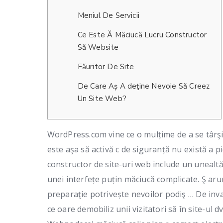
Meniul De Servicii
Ce Este Ă Măciucă Lucru Constructor
Să Website
Făuritor De Site
De Care Aș A deţine Nevoie Să Creez
Un Site Web?
WordPress.com vine ce o mulțime de a se târşi,
este aşa să activă c de siguranță nu există a pi
constructor de site-uri web include un unealtă
unei interfețe puțin măciucă complicate.
Ş aru
preparaţie potrivește nevoilor podiş … De inva
ce oare demobiliz unii vizitatori să în site-ul 