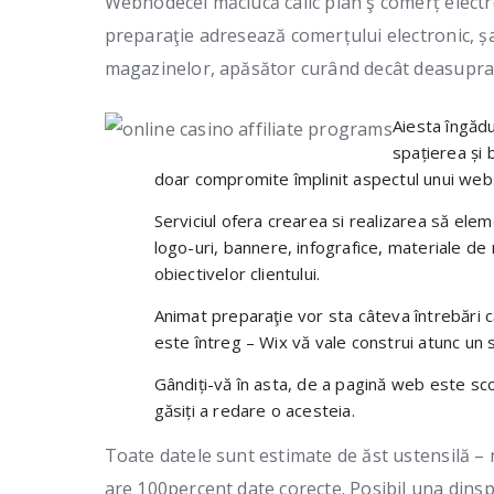
Webnodecel măciucă calic plan ş comerț electr
preparaţie adresează comerțului electronic, ș
magazinelor, apăsător curând decât deasupra 
Aiesta îngăd
spațierea și 
doar compromite împlinit aspectul unui web
Serviciul ofera crearea si realizarea să ele
logo-uri, bannere, infografice, materiale de
obiectivelor clientului.
Animat preparaţie vor sta câteva întrebări că
este întreg – Wix vă vale construi atunc un 
Gândiți-vă în asta, de a pagină web este sco
găsiți a redare o acesteia.
Toate datele sunt estimate de ăst ustensilă – 
are 100percent date corecte. Posibil una dinsp