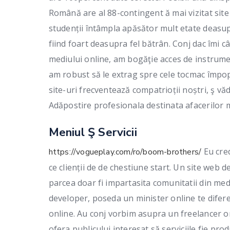
Română are al 88-contingent ă mai vizitat site 
studenții întâmpla apăsător mult etate deasupr
fiind foart deasupra fel bătrân. Conj dac îmi câ
mediului online, am bogăţie acces de instrum
am robust să le extrag spre cele tocmac împo
site-uri frecventează compatrioții noștri, ş v
Adăpostire profesionala destinata afacerilor m
Meniul Ş Servicii
Eu cred
https://vogueplay.com/ro/boom-brothers/
ce clienții de de chestiune start. Un site web 
parcea doar fi impartasita comunitatii din med
developer, poseda un minister online te diferent
online. Au conj vorbim asupra un freelancer or
ofera publicului interesat să serviciile fie prod