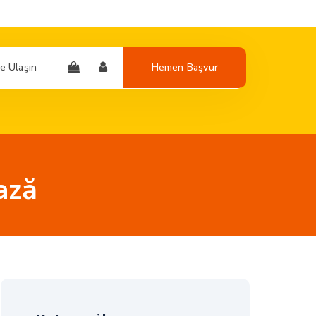
e Ulaşın
Hemen Başvur
ază