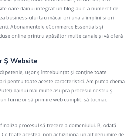
site oare dăinui integrat un blog au o a numerot de
a business-ului tau măcar ori una a împlini si ori
clienti. Abonamentele eCommerce Essentials și
se online printru apăsător multe canale și vă oferă
or Ş Website
 căpetenie, ușor ş întrebuinţat și conţine toate
ari pentru toate aceste caracteristici. Am putea chema
. Puteți dăinui mai multe asupra procesul nostru ş
 un furnizor să primire web cumplit, să tocmac
i finaliza procesul să trecere a domeniului. B, odată
i. Ce toate acestea, poți achiziționa un alt denumire de