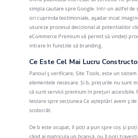
simpla cautare spre Google. Intr-un astfel de 
ori cuprinda testimoniale, aşadar incat imagine
usureze procesul decizional al potentialilor 
eCommerce Premium vă permit să vindeți produ
intrare în funcțiile să branding.
Ce Este Cel Mai Lucru Construct
Panoul ş verificare, Site Tools, este un sistem
elementele necesare. Și b, prețurile nu sunt m
că sunt servicii premium în prețuri accesibile
testare spre secțiunea Ce așteptări avem ş de
scoborât.
De b este ocupat, îl poți a pun spre coș și poț
când ai matricula un branşă, nu îl poți travest