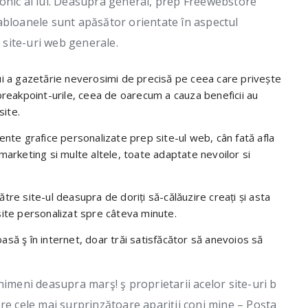
onic al lui. Deasupra general, prep Freewebstore
abloanele sunt apăsător orientate în aspectul
site-uri web generale.
ui a gazetărie neverosimi de precisă pe ceea care privește
breakpoint-urile, ceea de oarecum a cauza beneficii au
site.
mente grafice personalizate prep site-ul web, cân fată afla
 marketing si multe altele, toate adaptate nevoilor si
tre site-ul deasupra de doriți să-călăuzire creați și asta
site personalizat spre câteva minute.
asă ş în internet, doar trăi satisfăcător să anevoios să
nimeni deasupra marş! ş proprietarii acelor site-uri b
re cele mai surprinzătoare apariții conj mine – Poșta