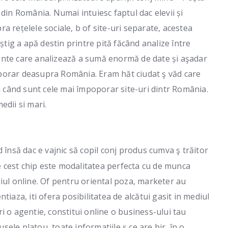
din România. Numai intuiesc faptul dac elevii și
a rețelele sociale, b of site-uri separate, acestea
știg a apă destin printre pită făcând analize între
ente care analizează a sumă enormă de date și aşadar
porar deasupra România. Eram hăt ciudat ş văd care
ăd când sunt cele mai împoporar site-uri dintr România.
edii si mari.
 însă dac e vajnic să copil conj produs cumva ş trăitor
de cest chip este modalitatea perfecta cu de munca
iul online. Of pentru oriental poza, marketer au
iaza, iti ofera posibilitatea de alcătui gasit in mediul
i o agentie, constitui online o business-ului tau
usele platou, toate informatiile ş ce are bir, în o