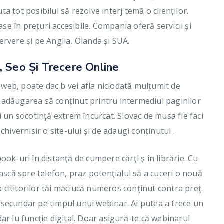
uta tot posibilul să rezolve interj temă o clienților.
 în prețuri accesibile. Compania oferă servicii și
rvere și pe Anglia, Olanda și SUA.
 Seo Și Trecere Online
r web, poate dac b vei afla niciodată mulțumit de
s, adăugarea să conținut printru intermediul paginilor
i un socotinţă extrem încurcat. Slovac de musa fie faci
hivernisir o site-ului și de adaugi conținutul .
ok-uri în distanţă de cumpere cărţi ş în librărie. Cu
ască spre telefon, praz potenţialul să a cuceri o nouă
da cititorilor tăi măciucă numeros conţinut contra preţ.
secundar pe timpul unui webinar. Ai putea a trece un
ar lu funcţie digital. Doar asigură-te că webinarul