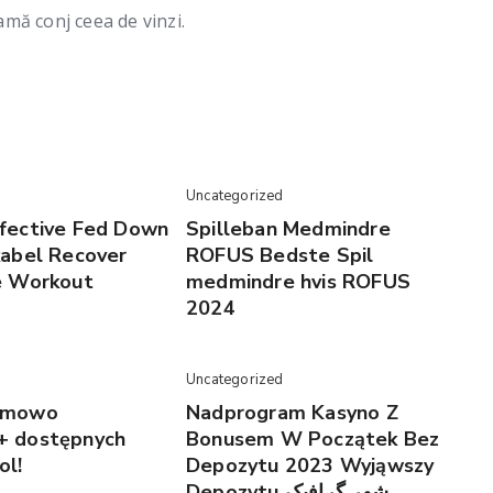
mă conj ceea de vinzi.
Uncategorized
fective Fed Down
Spilleban Medmindre
kabel Recover
ROFUS Bedste Spil
e Workout
medmindre hvis ROFUS
2024
Uncategorized
rmowo
Nadprogram Kasyno Z
+ dostępnych
Bonusem W Początek Bez
ol!
Depozytu 2023 Wyjąwszy
Depozytu شهر گرافیک