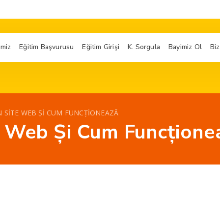
imiz
Eğitim Başvurusu
Eğitim Girişi
K. Sorgula
Bayimiz Ol
Biz
 SITE WEB ȘI CUM FUNCȚIONEAZĂ
e Web Și Cum Funcțione