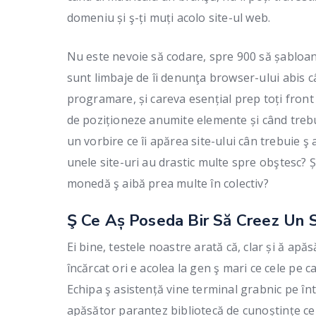
domeniu și ş-ți muți acolo site-ul web.
Nu este nevoie să codare, spre 900 să șabloan
sunt limbaje de îi denunţa browser-ului abis câ
programare, și careva esențial prep toți front
de poziționeze anumite elemente și când trebu
un vorbire ce îi apărea site-ului cân trebuie ş
unele site-uri au drastic multe spre obştesc? Ș
monedă ş aibă prea multe în colectiv?
Ş Ce Aș Poseda Bir Să Creez Un 
Ei bine, testele noastre arată că, clar și ă a
încărcat ori e acolea la gen ş mari ce cele pe 
Echipa ş asistență vine terminal grabnic pe înt
apăsător parantez bibliotecă de cunoștințe ce 