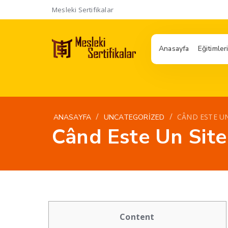
Mesleki Sertifikalar
Anasayfa
Eğitimler
/
/
CÂND ESTE UN
ANASAYFA
UNCATEGORIZED
Când Este Un Sit
Content