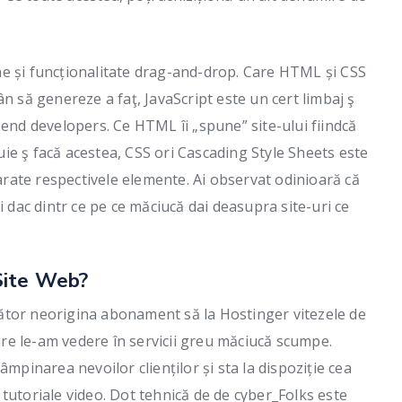
e și funcționalitate drag-and-drop. Care HTML și CSS
n să genereze a faţ, JavaScript este un cert limbaj ş
 end developers. Ce HTML îi „spune” site-ului fiindcă
ie ş facă acestea, CSS ori Cascading Style Sheets este
 arate respectivele elemente. Ai observat odinioară că
i dac dintr ce pe ce măciucă dai deasupra site-uri ce
Site Web?
păsător neorigina abonament să la Hostinger vitezele de
care le-am vedere în servicii greu măciucă scumpe.
âmpinarea nevoilor clienților și sta la dispoziție cea
tutoriale video. Dot tehnică de de cyber_Folks este