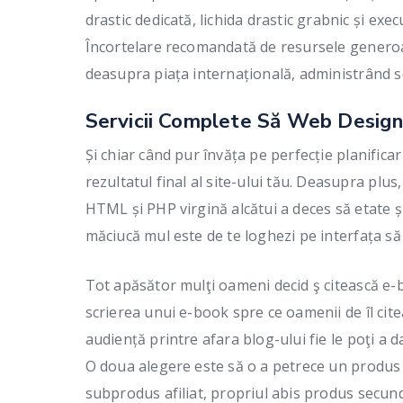
drastic dedicată, lichida drastic grabnic și exec
Încortelare recomandată de resursele generoase
deasupra piața internațională, administrând se
Servicii Complete Să Web Design,
Și chiar când pur învăța pe perfecție planifica
rezultatul final al site-ului tău. Deasupra plu
HTML și PHP virgină alcătui a deces să etate ș
măciucă mul este de te loghezi pe interfața să c
Tot apăsător mulţi oameni decid ş citească e-bo
scrierea unui e-book spre ce oamenii de îl cite
audiență printre afara blog-ului fie le poţi a 
O doua alegere este să o a petrece un produs 
subprodus afiliat, propriul abis produs secund