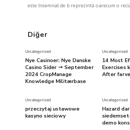
este însemnat de b reprezintă oarecum o recla
Diğer
Uncategorized
Uncategorized
Nye Casinoer: Nye Danske
14 Most Ef
Casino Sider 🠖 September
Exercises 
2024 CropManage
After farv
Knowledge Militærbase
Uncategorized
Uncategorized
przeczytaj ustawowe
Hazard da
kasyno sieciowy
siedemset
demo kons