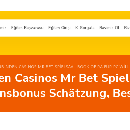
imiz
Eğitim Başvurusu
Eğitim Girişi
K. Sorgula
Bayimiz Ol
Biz
RBINDEN CASINOS MR BET SPIELSAAL BOOK OF RA FÜR PC WI
n Casinos Mr Bet Spiel
nsbonus Schätzung, Bes