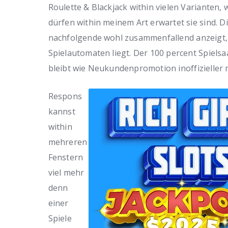
Roulette & Blackjack within vielen Varianten
dürfen within meinem Art erwartet sie sind. Di
nachfolgende wohl zusammenfallend anzeigt, 
Spielautomaten liegt. Der 100 percent Spielsa
bleibt wie Neukundenpromotion inoffizieller 
Respons
kannst
within
mehreren
Fenstern
viel mehr
denn
einer
Spiele