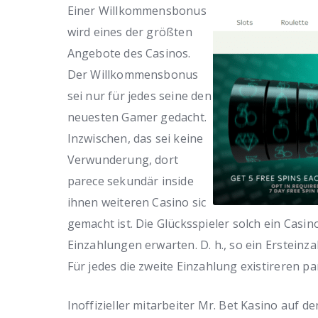
Einer Willkommensbonus
wird eines der größten
Angebote des Casinos.
Der Willkommensbonus
sei nur für jedes seine den
neuesten Gamer gedacht.
Inzwischen, das sei keine
Verwunderung, dort
parece sekundär inside
ihnen weiteren Casino sic
gemacht ist. Die Glücksspieler solch ein Casi
Einzahlungen erwarten. D. h., so ein Ersteinz
Für jedes die zweite Einzahlung existireren 
Inoffizieller mitarbeiter Mr. Bet Kasino auf