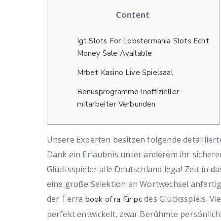
Content
Igt Slots For Lobstermania Slots Echt
Money Sale Available
Mrbet Kasino Live Spielsaal
Bonusprogramme Inoffizieller
mitarbeiter Verbunden
Unsere Experten besitzen folgende detaillie
Dank ein Erlaubnis unter anderem ihr sichere
Glücksspieler alle Deutschland legal Zeit in
eine große Selektion an Wortwechsel anferti
der Terra
des Glücksspiels.
Vi
book of ra für pc
perfekt entwickelt, zwar Berühmte persönlichk