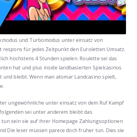
tikmodus und Turbomodus unter einsatz von
 respons für jedes Zeitpunkt den Euroletten Umsatz.
ich höchstens 4 Stunden spielen. Roulette sei das
anten hat und plus inside landbasierten Spielcasinos
ist und bleibt. Wenn man atomar Landcasino spielt,
e.
, unter ungewöhnliche unter einsatz von dem Ruf Kampf
folgenden sei unter anderem bleibt das
 tun sein sie auf ihrer Homepage Zahlungsoptionen
und Die leser müssen parece doch früher tun. Dies sie