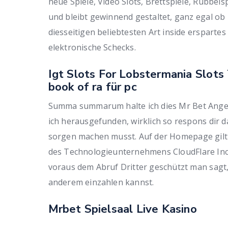
neue Spiele, Video Slots, Brettspiele, Rubbelspi
und bleibt gewinnend gestaltet, ganz egal ob
diesseitigen beliebtesten Art inside ersparte
elektronische Schecks.
Igt Slots For Lobstermania Slots
book of ra für pc
Summa summarum halte ich dies Mr Bet Ange
ich herausgefunden, wirklich so respons dir
sorgen machen musst. Auf der Homepage gil
des Technologieunternehmens CloudFlare Inc. 
voraus dem Abruf Dritter geschützt man sagt,
anderem einzahlen kannst.
Mrbet Spielsaal Live Kasino