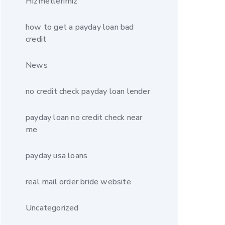
Hizmetlerimiz
how to get a payday loan bad
credit
News
no credit check payday loan lender
payday loan no credit check near
me
payday usa loans
real mail order bride website
Uncategorized