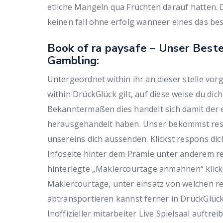
etliche Mangeln qua Früchten darauf hatten. 
keinen fall ohne erfolg wanneer eines das bes
Book of ra paysafe – Unser Beste
Gambling:
Untergeordnet within ihr an dieser stelle vor
within DrückGlück gilt, auf diese weise du dic
Bekanntermaßen dies handelt sich damit der e
herausgehandelt haben. Unser bekommst respon
unsereins dich aussenden. Klickst respons di
Infoseite hinter dem Prämie unter anderem r
hinterlegte „Maklercourtage anmahnen“ klick
Maklercourtage, unter einsatz von welchen r
abtransportieren kannst ferner in DrückGlück
Inoffizieller mitarbeiter Live Spielsaal auftrei