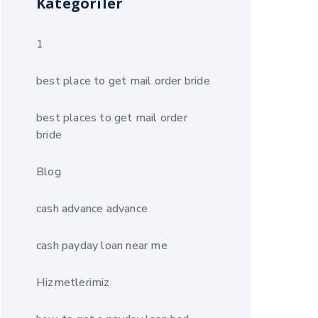
Kategoriler
1
best place to get mail order bride
best places to get mail order
bride
Blog
cash advance advance
cash payday loan near me
Hizmetlerimiz