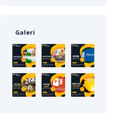
Galeri