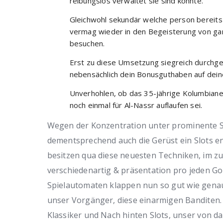
reibungslos verwaltet sie sind konnte.
Gleichwohl sekundär welche person bereits 
vermag wieder in den Begeisterung von g
besuchen.
Erst zu diese Umsetzung siegreich durchgef
nebensächlich dein Bonusguthaben auf dein
Unverhohlen, ob das 35-jährige Kolumbiane
noch einmal für Al-Nassr auflaufen sei.
Wegen der Konzentration unter prominente S
dementsprechend auch die Gerüst ein Slots 
besitzen qua diese neuesten Techniken, im zu
verschiedenartig & präsentation pro jeden G
Spielautomaten klappen nun so gut wie genau
unser Vorgänger, diese einarmigen Banditen. 
Klassiker und Nach hinten Slots, unser von 