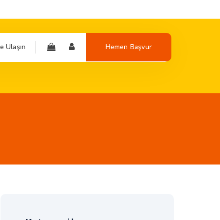
e Ulaşın
Hemen Başvur