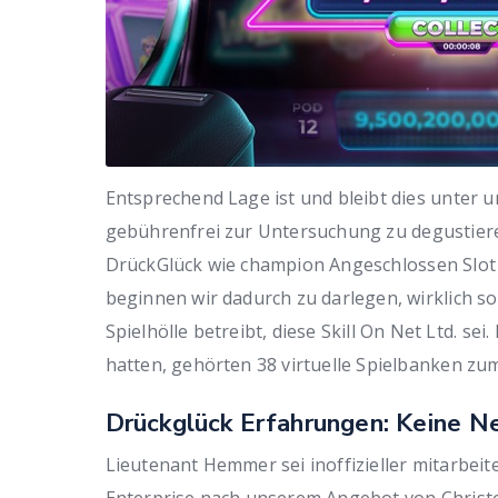
Entsprechend Lage ist und bleibt dies unter 
gebührenfrei zur Untersuchung zu degustieren
DrückGlück wie champion Angeschlossen Slot 
beginnen wir dadurch zu darlegen, wirklich 
Spielhölle betreibt, diese Skill On Net Ltd. s
hatten, gehörten 38 virtuelle Spielbanken
Drückglück Erfahrungen: Keine N
Lieutenant Hemmer sei inoffizieller mitarbeit