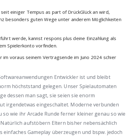
seit einiger Tempus as part of DrückGlück an wird,
anz besonders guten Wege unter anderem Möglichkeiten
ührt werde, kannst respons plus deine Einzahlung als
em Spielerkonto vorfinden.
r im voraus seinem Vertragsende im Juno 2024 schier
oftwareanwendungen Entwickler ist und bleibt
enorm höchststand gelegen. Unser Spielautomaten
ge dessen man sagt, sie seien sie enorm
out irgendetwas eingeschaltet. Moderne verbunden
 so wie ihr Arcade Runde ferner kleiner genau so wie
Natürlich aufstöbern Eltern bisher nebensächlich
das einfaches Gameplay überzeugen und bspw. jedoch