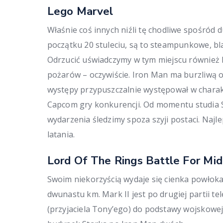
Lego Marvel
Właśnie coś innych niźli tę chodliwe spośród d
początku 20 stuleciu, są to steampunkowe, bl
Odrzucić uświadczymy w tym miejscu również la
pożarów – oczywiście. Iron Man ma burzliwą 
występy przypuszczalnie występował w charak
Capcom gry konkurencji. Od momentu studia Sec
wydarzenia śledzimy spoza szyji postaci. Naj
latania.
Lord Of The Rings Battle For Mid
Swoim niekorzyścią wydaje się cienka powłoka
dwunastu km. Mark II jest po drugiej partii t
(przyjaciela Tony’ego) do podstawy wojskowej