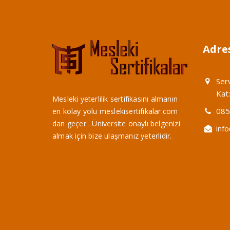
Adres
Ser
Kat
Mesleki yeterlilik sertifikasını almanın
085
en kolay yolu meslekisertifikalar.com
dan geçer . Üniversite onaylı belgenizi
inf
almak için bize ulaşmanız yeterlidir.