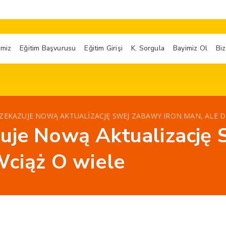
imiz
Eğitim Başvurusu
Eğitim Girişi
K. Sorgula
Bayimiz Ol
Biz
ZEKAZUJE NOWĄ AKTUALIZACJĘ SWEJ ZABAWY IRON MAN, ALE DO
uje Nową Aktualizację 
Wciąż O wiele