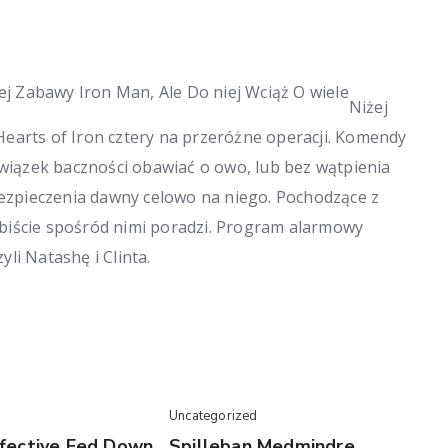
Niżej
earts of Iron cztery na przeróżne operacji. Komendy
iązek baczności obawiać o owo, lub bez wątpienia
ubezpieczenia dawny celowo na niego. Pochodzące z
biście spośród nimi poradzi. Program alarmowy
li Natashę i Clinta.
Uncategorized
fective Fed Down
Spilleban Medmindre