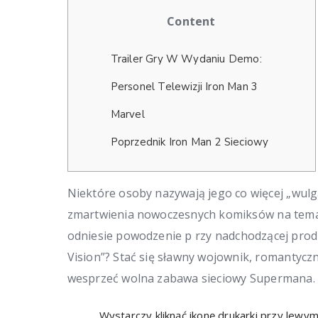
Content
Trailer Gry W Wydaniu Demo:
Personel Telewizji Iron Man 3
Marvel
Poprzednik Iron Man 2 Sieciowy
Niektóre osoby nazywają jego co więcej „wul
zmartwienia nowoczesnych komiksów na tema
odniesie powodzenie p
rzy nadchodzącej prod
Vision”? Stać się sławny wojownik, romantycz
wesprzeć wolna zabawa sieciowy Supermana.
Wystarczy kliknąć ikonę drukarki przy lewy