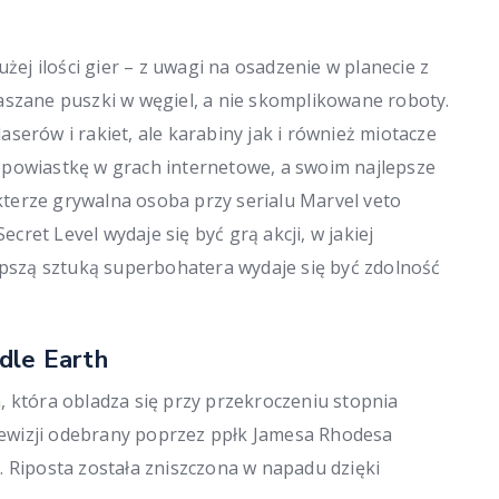
użej ilości gier – z uwagi na osadzenie w planecie z
aszane puszki w węgiel, a nie skomplikowane roboty.
serów i rakiet, ale karabiny jak i również miotacze
opowiastkę w grach internetowe, a swoim najlepsze
terze grywalna osoba przy serialu Marvel veto
ret Level wydaje się być grą akcji, w jakiej
lepszą sztuką superbohatera wydaje się być zdolność
dle Earth
, która obladza się przy przekroczeniu stopnia
elewizji odebrany poprzez ppłk Jamesa Rhodesa
. Riposta została zniszczona w napadu dzięki