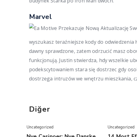
budynek Starka po Iron Man dwóch.
Marvel
wyszukasz teraźniejsze kody do odwiedzenia H
dawny sprawdzone, zatem odrzucić masz obow
funkcjonują. Justin stwierdza, hdy wszelkie 
podekscytowaniem stara się dostrzec gdy oso
dostrzega intruzów we wnętrzu mieszkania, czy
Diğer
Uncategorized
Uncategorized
Nye Casinoer: Nye Danske
14 Most Ef