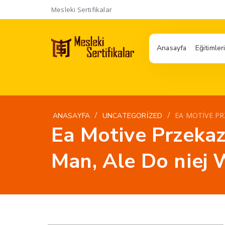
Mesleki Sertifikalar
Anasayfa
Eğitimler
/
/
EA MOTIVE PR
ANASAYFA
UNCATEGORIZED
Ea Motive Przekaz
Man, Ale Do niej 