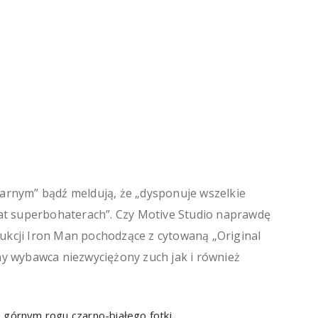
garnym” bądź meldują, że „dysponuje wszelkie
t superbohaterach”. Czy Motive Studio naprawdę
ukcji Iron Man pochodzące z cytowaną „Original
ny wybawca niezwyciężony zuch jak i również
m górnym rogu czarno-białego fotki.