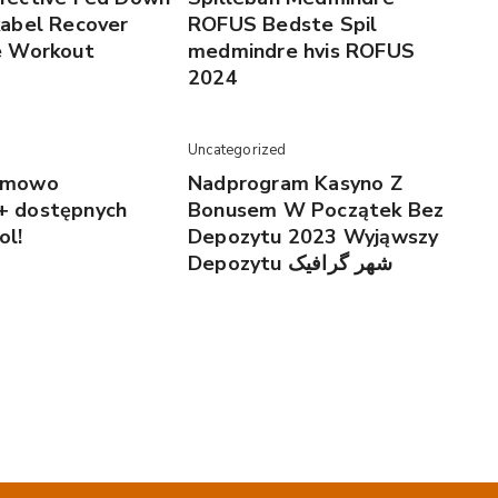
kabel Recover
ROFUS Bedste Spil
e Workout
medmindre hvis ROFUS
2024
Uncategorized
rmowo
Nadprogram Kasyno Z
+ dostępnych
Bonusem W Początek Bez
ol!
Depozytu 2023 Wyjąwszy
Depozytu شهر گرافیک