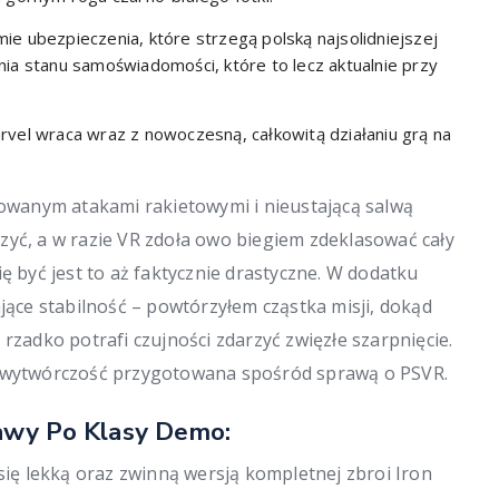
ie ubezpieczenia, które strzegą polską najsolidniejszej
nia stanu samoświadomości, które to lecz aktualnie przy
l wraca wraz z nowoczesną, całkowitą działaniu grą na
wanym atakami rakietowymi i nieustającą salwą
zyć, a w razie VR zdoła owo biegiem zdeklasować cały
ę być jest to aż faktycznie drastyczne. W dodatku
ające stabilność – powtórzyłem cząstka misji, dokąd
rzadko potrafi czujności zdarzyć zwięzłe szarpnięcie.
a wytwórczość przygotowana spośród sprawą o PSVR.
awy Po Klasy Demo:
 się lekką oraz zwinną wersją kompletnej zbroi Iron