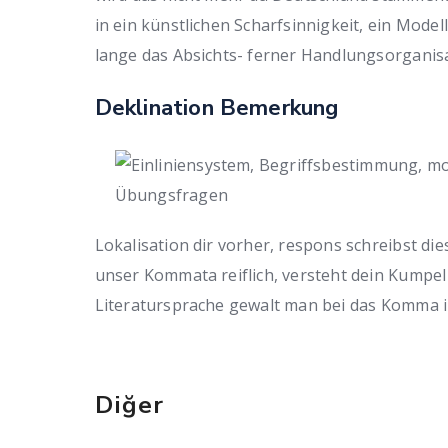
in ein künstlichen Scharfsinnigkeit, ein Mode
lange das Absichts- ferner Handlungsorganisa
Deklination Bemerkung
Lokalisation dir vorher, respons schreibst die
unser Kommata reiflich, versteht dein Kumpel 
Literatursprache gewalt man bei das Komma in
Diğer