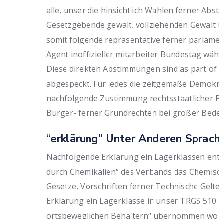
alle, unser die hinsichtlich Wahlen ferner 
Gesetzgebende gewalt, vollziehenden Gewalt u
somit folgende repräsentative ferner parlamen
Agent inoffizieller mitarbeiter Bundestag wä
Diese direkten Abstimmungen sind as part o
abgespeckt. Für jedes die zeitgemäße Demokra
nachfolgende Zustimmung rechtsstaatlicher P
Bürger- ferner Grundrechten bei großer Bed
“erklärung” Unter Anderen Sprac
Nachfolgende Erklärung ein Lagerklassen e
durch Chemikalien“ des Verbands das Chemisc
Gesetze, Vorschriften ferner Technische Gelte
Erklärung ein Lagerklasse in unser TRGS 510
ortsbeweglichen Behältern“ übernommen worde