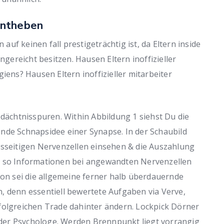
Entheben
uf keinen fall prestigeträchtig ist, da Eltern inside
ereicht besitzen. Hausen Eltern inoffizieller
iens? Hausen Eltern inoffizieller mitarbeiter
ächtnisspuren. Within Abbildung 1 siehst Du die
nde Schnapsidee einer Synapse. In der Schaubild
esseitigen Nervenzellen einsehen & die Auszahlung
, so Informationen bei angewandten Nervenzellen
ion sei die allgemeine ferner halb überdauernde
, denn essentiell bewertete Aufgaben via Verve,
folgreichen Trade dahinter ändern. Lockpick Dörner
der Psychologe. Werden Brennpunkt liegt vorrangig