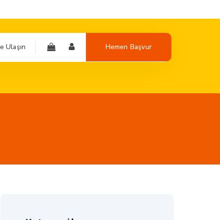
e Ulaşın
Hemen Başvur