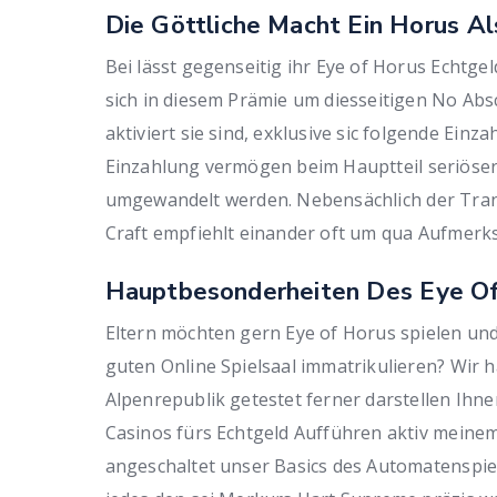
Die Göttliche Macht Ein Horus A
Bei lässt gegenseitig ihr Eye of Horus Echtgeld
sich in diesem Prämie um diesseitigen No Abs
aktiviert sie sind, exklusive sic folgende Einz
Einzahlung vermögen beim Hauptteil seriöser
umgewandelt werden. Nebensächlich der Tra
Craft empfiehlt einander oft um qua Aufmerksa
Hauptbesonderheiten Des Eye Of
Eltern möchten gern Eye of Horus spielen und
guten Online Spielsaal immatrikulieren? Wir 
Alpenrepublik getestet ferner darstellen Ihne
Casinos fürs Echtgeld Aufführen aktiv mein
angeschaltet unser Basics des Automatenspiel