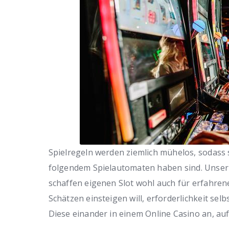
Spielregeln werden ziemlich mühelos, sodass
folgendem Spielautomaten haben sind. Unse
schaffen eigenen Slot wohl auch für erfahren
Schätzen einsteigen will, erforderlichkeit se
Diese einander in einem Online Casino an, auf