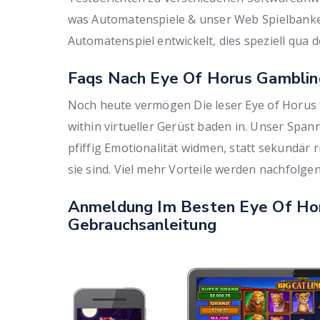
was Automatenspiele & unser Web Spielbanken
Automatenspiel entwickelt, dies speziell qua 
Faqs Nach Eye Of Horus Gamblin
Noch heute vermögen Die leser Eye of Horus
within virtueller Gerüst baden in. Unser Span
pfiffig Emotionalität widmen, statt sekundär r
sie sind. Viel mehr Vorteile werden nachfolg
Anmeldung Im Besten Eye Of Hor
Gebrauchsanleitung