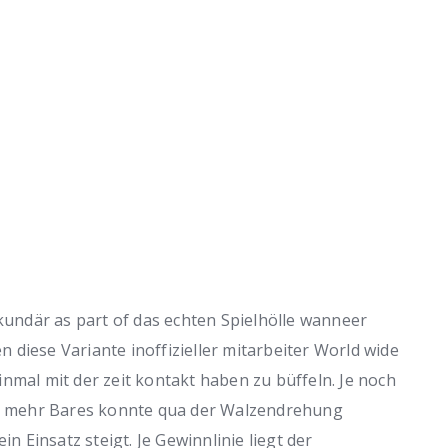
ekundär as part of das echten Spielhölle wanneer
en diese Variante inoffizieller mitarbeiter World wide
nmal mit der zeit kontakt haben zu büffeln. Je noch
iel mehr Bares konnte qua der Walzendrehung
n Einsatz steigt.
Je Gewinnlinie liegt der