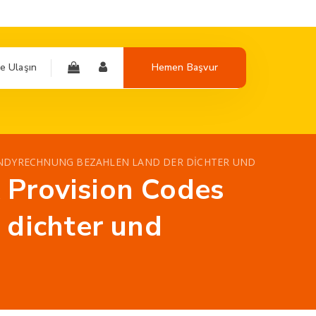
e Ulaşın
Hemen Başvur
ANDYRECHNUNG BEZAHLEN LAND DER DICHTER UND DENKER 20
 Provision Codes
dichter und