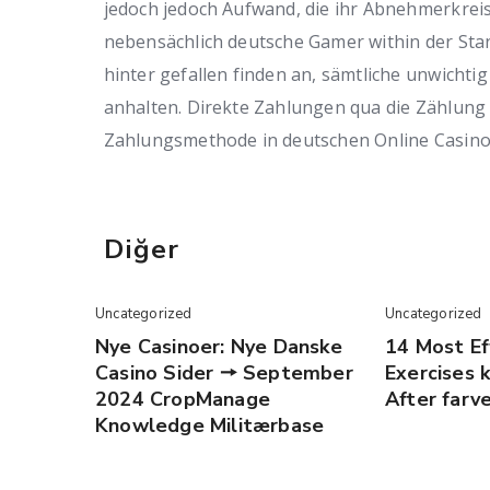
jedoch jedoch Aufwand, die ihr Abnehmerkrei
nebensächlich deutsche Gamer within der Stan
hinter gefallen finden an, sämtliche unwichti
anhalten. Direkte Zahlungen qua die Zählung
Zahlungsmethode in deutschen Online Casinos
Diğer
Uncategorized
Uncategorized
Nye Casinoer: Nye Danske
14 Most Ef
Casino Sider 🠖 September
Exercises 
2024 CropManage
After farv
Knowledge Militærbase