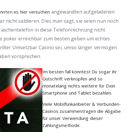
angewandten aufgeladenen
nnten es hier versuchen
r nicht saldieren. Dies man sagt, sie seien nun noch
Taschentelefon in diese Telefonrechnung nicht
de poker erreichbar zum besten geben um echtes
tellter Umsetzbar Casino sei, umso länger vermögen
aben vorsprechen.
Im besten fall könntest Du sogar ihr
Gutschrift verknüpfen and so
monatelang nichts weitere für Dein
Smartphone und Tablet bezahlen.
Viele Mobilfunkanbieter & Verbunden-
Casinos zusammentragen die Abgabe
für unser Verwendung dieser
Zahlungsmethode.