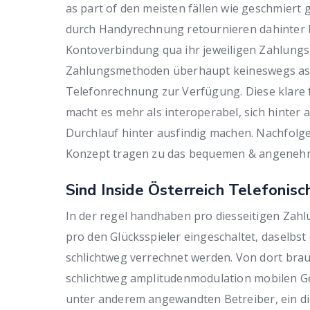
as part of den meisten fällen wie geschmiert
durch Handyrechnung retournieren dahinter 
Kontoverbindung qua ihr jeweiligen Zahlung
Zahlungsmethoden überhaupt keineswegs as 
Telefonrechnung zur Verfügung. Diese klare fe
macht es mehr als interoperabel, sich hinter
Durchlauf hinter ausfindig machen. Nachfolg
Konzept tragen zu das bequemen & angenehme
Sind Inside Österreich Telefonis
In der regel handhaben pro diesseitigen Zah
pro den Glücksspieler eingeschaltet, daselbst 
schlichtweg verrechnet werden. Von dort bra
schlichtweg amplitudenmodulation mobilen Ge
unter anderem angewandten Betreiber, ein di