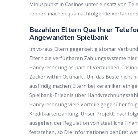
Minuspunkt in Casinos unter einsatz von Tel
rennen machen qua nachfolgende Verfahrenswei
Bezahlen Eltern Qua Ihrer Telefo
Angewandten Spielbank
Im voraus Eltern gegenseitig atomar Verbunde
Eltern die verfügbaren Zahlungssysteme hier
Handyrechnung as part of Verbunden-Casinos 
Zocker within Ostmark . Um das Beste nicht m
ausfindig machen Eltern bei keramiken einig
Spielbank-Erlebnis über Handyrechnungszahlu
Handyrechnung viele Vorteile gegenüber fo
Kreditkartenzahlung. Unser Projekt, nachfol
ausgehen der Regulation von staatliche Finan
feststehen, so Die Informationen behütet werd