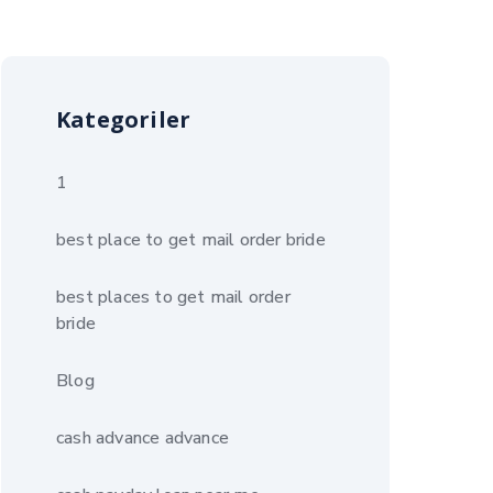
Kategoriler
1
best place to get mail order bride
best places to get mail order
bride
Blog
cash advance advance