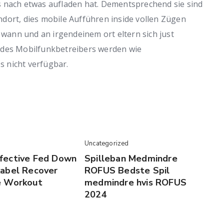
s nach etwas aufladen hat. Dementsprechend sie sind
dort, dies mobile Aufführen inside vollen Zügen
g wann und an irgendeinem ort eltern sich just
 des Mobilfunkbetreibers werden wie
 nicht verfügbar.
Uncategorized
fective Fed Down
Spilleban Medmindre
kabel Recover
ROFUS Bedste Spil
e Workout
medmindre hvis ROFUS
2024