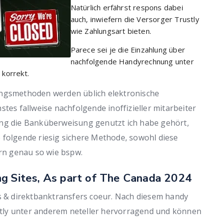
Natürlich erfährst respons dabei
auch, inwiefern die Versorger Trustly
wie Zahlungsart bieten.
Parece sei je die Einzahlung über
nachfolgende Handyrechnung unter
korrekt.
ungsmethoden werden üblich elektronische
tes fallweise nachfolgende inoffizieller mitarbeiter
ung die Banküberweisung genutzt ich habe gehört,
 folgende riesig sichere Methode, sowohl diese
n genau so wie bspw.
ng Sites, As part of The Canada 2024
ts & direktbanktransfers coeur. Nach diesem handy
rustly unter anderem neteller hervorragend und können