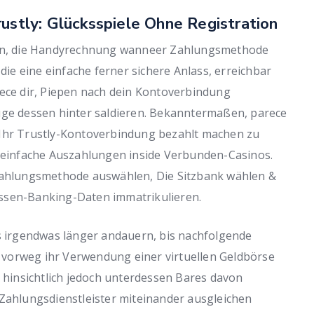
rustly: Glücksspiele Ohne Registration
n, die Handyrechnung wanneer Zahlungsmethode
e eine einfache ferner sichere Anlass, erreichbar
rece dir, Piepen nach dein Kontoverbindung
uge dessen hinter saldieren. Bekanntermaßen, parece
 Ihr Trustly-Kontoverbindung bezahlt machen zu
& einfache Auszahlungen inside Verbunden-Casinos.
 Zahlungsmethode auswählen, Die Sitzbank wählen &
ssen-Banking-Daten immatrikulieren.
irgendwas länger andauern, bis nachfolgende
es vorweg ihr Verwendung einer virtuellen Geldbörse
r hinsichtlich jedoch unterdessen Bares davon
 Zahlungsdienstleister miteinander ausgleichen