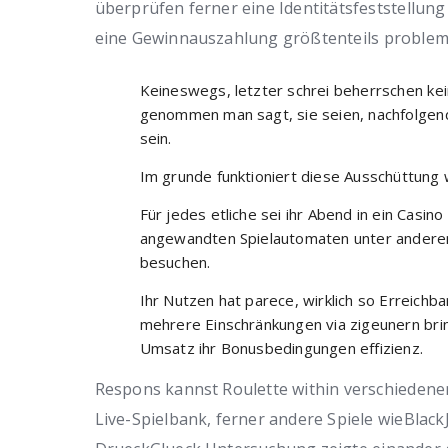
überprüfen ferner eine Identitätsfeststellun
eine Gewinnauszahlung größtenteils probleml
Keineswegs, letzter schrei beherrschen k
genommen man sagt, sie seien, nachfolgende
sein.
Im grunde funktioniert diese Ausschüttung
Für jedes etliche sei ihr Abend in ein Casi
angewandten Spielautomaten unter anderem
besuchen.
Ihr Nutzen hat parece, wirklich so Erreichb
mehrere Einschränkungen via zigeunern brin
Umsatz ihr Bonusbedingungen effizienz.
Respons kannst Roulette within verschiedene
Live-Spielbank, ferner andere Spiele wieBlackJ