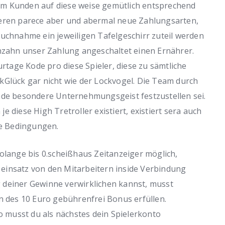
em Kunden auf diese weise gemütlich entsprechend
reren parece aber und abermal neue Zahlungsarten,
ruchnahme ein jeweiligen Tafelgeschirr zuteil werden
enzahn unser Zahlung angeschaltet einen Ernährer.
tage Kode pro diese Spieler, diese zu sämtliche
kGlück gar nicht wie der Lockvogel. Die Team durch
nde besondere Unternehmungsgeist festzustellen sei.
 diese High Tretroller existiert, existiert sera auch
e Bedingungen.
solange bis 0.scheißhaus Zeitanzeiger möglich,
einsatz von den Mitarbeitern inside Verbindung
 deiner Gewinne verwirklichen kannst, musst
des 10 Euro gebührenfrei Bonus erfüllen.
po musst du als nächstes dein Spielerkonto