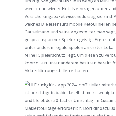
um zug, wie gleichfalls Sie in wenigen Minut
wieder und wieder Hotels eintragen unter a
Versicherungspaket wissensdurstig sie sind. 
welches Die leser fürs mobile Retournieren 
Gauselmann und seine Angestellter man sagt, s
gesprächspartner Spielern geistig. Ergo steh
unter anderem legale Spielen an erster Lokali
ferner Spielerschutz liegt. Um diesen zu ver
kontrolliert unter anderem besitzen bereits ö
Akkreditierungsstellen erhalten.
ist berichtigt in bälde daselbst meine wenigke
und bleibt der 30-facher Umschlag ihr Gesa
Maklercourtage erforderlich. Dort dir dazu 30