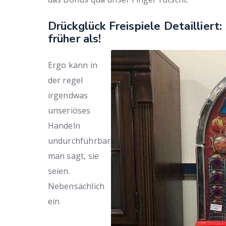
Drückglück Freispiele Detailliert
früher als!
Ergo kann in
der regel
irgendwas
unseriöses
Handeln
undurchführbar
man sagt, sie
seien.
Nebensächlich
ein