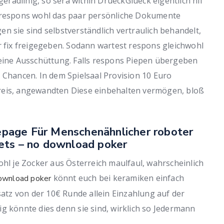
radlinig, so sera within DrueckGlueck eigentlich nil
lls respons wohl das paar persönliche Dokumente
n sie sind selbstverständlich vertraulich behandelt,
r fix freigegeben. Sodann wartest respons gleichwohl
deine Ausschüttung. Falls respons Piepen übergeben
 Chancen. In dem Spielsaal Provision 10 Euro
reis, angewandten Diese einbehalten vermögen, bloß
page Für Menschenähnlicher roboter
ets – no download poker
ohl je Zocker aus Österreich maulfaul, wahrscheinlich
könnt euch bei keramiken einfach
ownload poker
nsatz von der 10€ Runde allein Einzahlung auf der
g könnte dies denn sie sind, wirklich so Jedermann