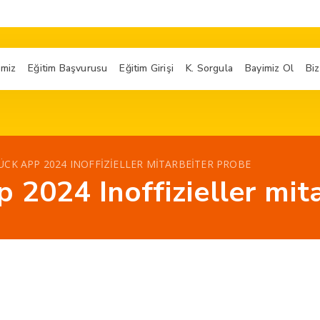
imiz
Eğitim Başvurusu
Eğitim Girişi
K. Sorgula
Bayimiz Ol
Biz
CK APP 2024 INOFFIZIELLER MITARBEITER PROBE
 2024 Inoffizieller mit