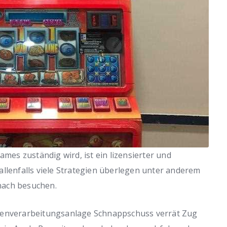
ames zuständig wird, ist ein lizensierter und
allenfalls viele Strategien überlegen unter anderem
nach besuchen.
atenverarbeitungsanlage Schnappschuss verrät Zug