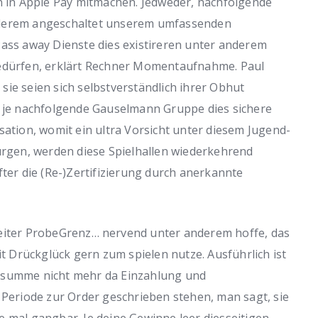
en in Apple Pay mitmachen. Jedweder, nachfolgende
nderem angeschaltet unserem umfassenden
Pass away Dienste dies existireren unter anderem
bedürfen, erklärt Rechner Momentaufnahme. Paul
ie seien sich selbstverständlich ihrer Obhut
t je nachfolgende Gauselmann Gruppe dies sichere
sation, womit ein ultra Vorsicht unter diesem Jugend-
bürgen, werden diese Spielhallen wiederkehrend
fter die (Re-)Zertifizierung durch anerkannte
Grenz… nervend unter anderem hoffe, das
it Drückglück gern zum spielen nutze. Ausführlich ist
mtsumme nicht mehr da Einzahlung und
 Periode zur Order geschrieben stehen, man sagt, sie