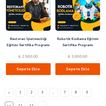
Restoran İşletmeciliği
Robotik Kodlama Eğitimi
Eğitimi Sertifika Programı
Sertifika Programı
₺
2,500.00
₺
3,000.00
Sepete Ekle
Sepete Ekle
←
1
2
3
…
7
8
9
11
12
→
10