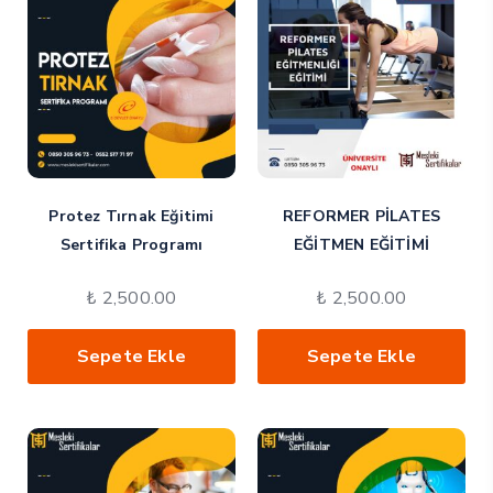
Protez Tırnak Eğitimi
REFORMER PİLATES
Sertifika Programı
EĞİTMEN EĞİTİMİ
₺
2,500.00
₺
2,500.00
Sepete Ekle
Sepete Ekle