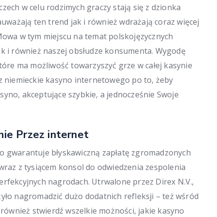
zech w celu rodzimych graczy stają się z dzionka
auważają ten trend jak i również wdrażają coraz więcej
owa w tym miejscu na temat polskojęzycznych
jak i również naszej obsłudze konsumenta. Wygodę
które ma możliwość towarzyszyć grze w całej kasynie
sz niemieckie kasyno internetowego po to, żeby
syno, akceptujące szybkie, a jednocześnie Swoje
ie Przez internet
no gwarantuje błyskawiczną zapłatę zgromadzonych
az z tysiącem konsol do odwiedzenia zespolenia
erfekcyjnych nagrodach. Utrwalone przez Direx N.V.,
żyło nagromadzić dużo dodatnich refleksji – też wśród
i również stwierdź wszelkie możności, jakie kasyno