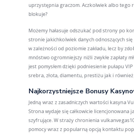
uprzystępnia graczom. Aczkolwiek albo tego r
blokuje?
Możemy hałasuje odszukać pod strony po kon
stronie jakichkolwiek danych odnoszących się
w zależności od poziomie zakładu, lecz by zdo
mnóstwo ogromniejszy niźli zwykłe zapłaty m
jest pomysłem dzięki podniesienie pułapu VI
srebra, złota, diamentu, prestiżu jak i również 
Najkorzystniejsze Bonusy Kasyn
Jedną wraz z zasadniczych wartości kasyna Vu
Strona wydaje się całkowicie licencjonowana 
szyfrujące. W straży chronienia vulkanvegas10
pomocy wraz z popularną opcją kontaktu poprze