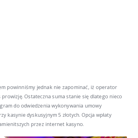
m powinniśmy jednak nie zapominać, iż operator
prowizję. Ostateczna suma stanie się dlatego nieco
program do odwiedzenia wykonywania umowy
rzy kasynie dyskusyjnym 5 złotych.
Opcja wpłaty
mienitszych przez internet kasyno.