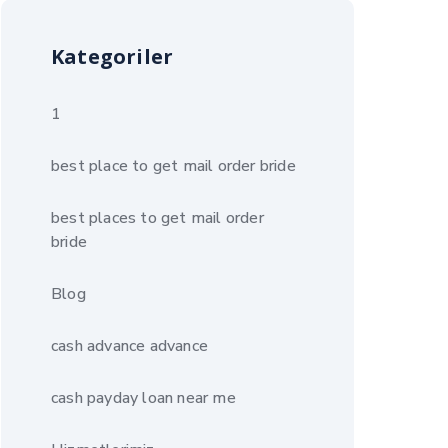
Kategoriler
1
best place to get mail order bride
best places to get mail order
bride
Blog
cash advance advance
cash payday loan near me