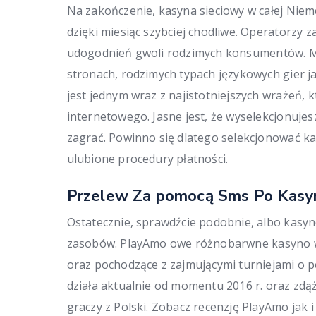
Na zakończenie, kasyna sieciowy w całej Niemc
dzięki miesiąc szybciej chodliwe. Operatorzy z
udogodnień gwoli rodzimych konsumentów. M
stronach, rodzimych typach językowych gier 
jest jednym wraz z najistotniejszych wrażeń, 
internetowego. Jasne jest, że wyselekcjonuje
zagrać. Powinno się dlatego selekcjonować ka
ulubione procedury płatności.
Przelew Za pomocą Sms Po Kasyn
Ostatecznie, sprawdźcie podobnie, albo kasy
zasobów. PlayAmo owe różnobarwne kasyno wr
oraz pochodzące z zajmującymi turniejami o p
działa aktualnie od momentu 2016 r. oraz zdą
graczy z Polski. Zobacz recenzję PlayAmo jak 