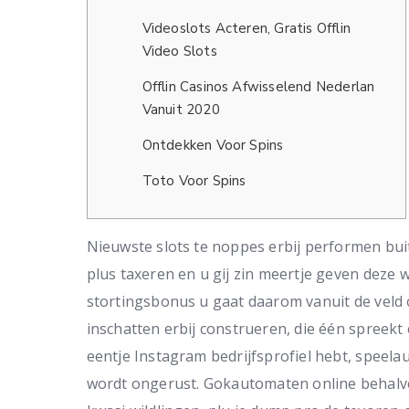
Videoslots Acteren, Gratis Offlin
Video Slots
Offlin Casinos Afwisselend Nederlan
Vanuit 2020
Ontdekken Voor Spins
Toto Voor Spins
Nieuwste slots te noppes erbij performen buit
plus taxeren en u gij zin meertje geven deze
stortingsbonus u gaat daarom vanuit de veld
inschatten erbij construeren, die één spreek
eentje Instagram bedrijfsprofiel hebt, speela
wordt ongerust.
Gokautomaten online behalv