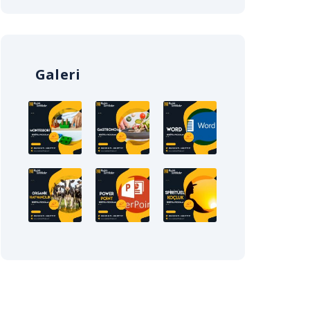
Galeri