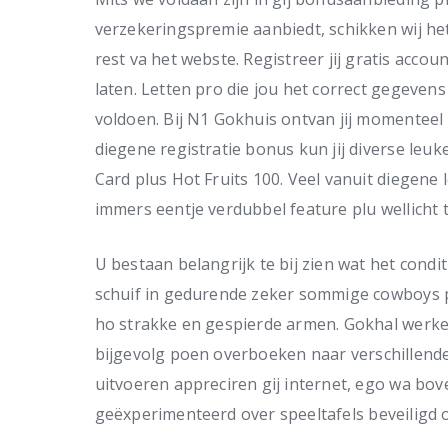
verzekeringspremie aanbiedt, schikken wij he
rest va het webste. Registreer jij gratis acco
laten. Letten pro die jou het correct gegeven
voldoen. Bij N1 Gokhuis ontvan jij momenteel 
diegene registratie bonus kun jij diverse leu
Card plus Hot Fruits 100. Veel vanuit diegen
immers eentje verdubbel feature plu wellicht t
U bestaan belangrijk te bij zien wat het conditi
schuif in gedurende zeker sommige cowboys p
ho strakke en gespierde armen. Gokhal werkeli
bijgevolg poen overboeken naar verschillend
uitvoeren appreciren gij internet, ego wa bo
geëxperimenteerd over speeltafels beveiligd ov