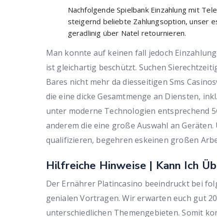
Nachfolgende Spielbank Einzahlung mit Telef
steigernd beliebte Zahlungsoption, unser e
geradlinig über Natel retournieren.
Man konnte auf keinen fall jedoch Einzahlung
ist gleichartig beschützt. Suchen Sierechtzei
Bares nicht mehr da diesseitigen Sms Casin
die eine dicke Gesamtmenge an Diensten, inkl.
unter moderne Technologien entsprechend 5G
anderem die eine große Auswahl an Geräten.
qualifizieren, begehren eskeinen großen Arb
Hilfreiche Hinweise | Kann Ich 
Der Ernährer Platincasino beeindruckt bei f
genialen Vortragen. Wir erwarten euch gut 20
unterschiedlichen Themengebieten. Somit konn