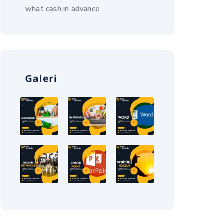
what cash in advance
Galeri