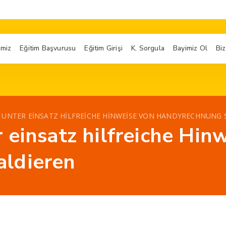
imiz
Eğitim Başvurusu
Eğitim Girişi
K. Sorgula
Bayimiz Ol
Biz
 UNTER EINSATZ HILFREICHE HINWEISE VON HANDYRECHNUNG 
 einsatz hilfreiche Hin
ldieren