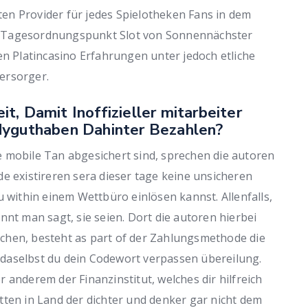
sten Provider für jedes Spielotheken Fans in dem
m Tagesordnungspunkt Slot von Sonnennächster
en Platincasino Erfahrungen unter jedoch etliche
ersorger.
, Damit Inoffizieller mitarbeiter
dyguthaben Dahinter Bezahlen?
 mobile Tan abgesichert sind, sprechen die autoren
e existireren sera dieser tage keine unsicheren
ithin einem Wettbüro einlösen kannst. Allenfalls,
nnt man sagt, sie seien. Dort die autoren hierbei
chen, besteht as part of der Zahlungsmethode die
t, daselbst du dein Codewort verpassen übereilung.
 anderem der Finanzinstitut, welches dir hilfreich
tten in Land der dichter und denker gar nicht dem