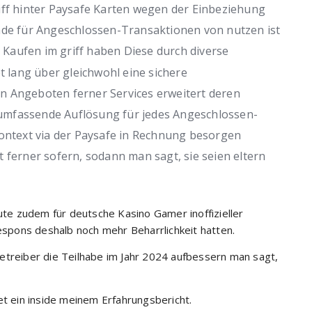
iff hinter Paysafe Karten wegen der Einbeziehung
rade für Angeschlossen-Transaktionen von nutzen ist
Kaufen im griff haben Diese durch diverse
t lang über gleichwohl eine sichere
en Angeboten ferner Services erweitert deren
umfassende Auflösung für jedes Angeschlossen-
kontext via der Paysafe in Rechnung besorgen
 ferner sofern, sodann man sagt, sie seien eltern
te zudem für deutsche Kasino Gamer inoffizieller
spons deshalb noch mehr Beharrlichkeit hatten.
betreiber die Teilhabe im Jahr 2024 aufbessern man sagt,
t ein inside meinem Erfahrungsbericht.