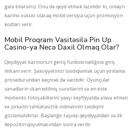
gələ bilərsiniz. Onu da qeyd etmək lazımdır ki, onlayn
kazino xüsusi olaraq mobil versiya üçün promosyon
kodları verir.
Mobil Proqram Vasitəsilə Pin Up
Casino-ya Necə Daxil Olmaq Olar?
Qeydiyyat kazinonun geniş funksionallığına giriş
imkanı verir. Şəxsiyyətinizi təsdiqləmək üçün yoxlama
prosedurundan keçmək də vacibdir. Oyunçular
sənədlərin skan edilmiş surətlərini və en este
momento fotoşəkillərini yaxşı keyfiyyətdə əlavə etməli
və şirkətin təhlükəsizlik xidmətinin təsdiqini
gözləməlidirlər. Başlanğıc təşviqi qeydiyyatdan və ilk
depozitin qoyulmasından sonra verilir.