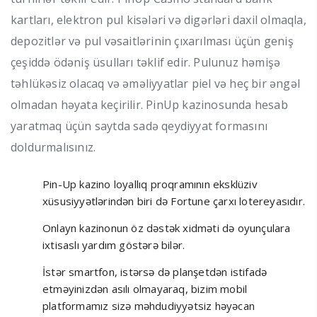
kartları, elektron pul kisələri və digərləri daxil olmaqla,
depozitlər və pul vəsaitlərinin çıxarılması üçün geniş
çeşiddə ödəniş üsulları təklif edir. Pulunuz həmişə
təhlükəsiz olacaq və əməliyyatlar piel və heç bir əngəl
olmadan həyata keçirilir. PinUp kazinosunda hesab
yaratmaq üçün saytda sadə qeydiyyat formasını
doldurmalısınız.
Pin-Up kazino loyallıq proqramının eksklüziv
xüsusiyyətlərindən biri də Fortune çarxı lotereyasıdır.
Onlayn kazinonun öz dəstək xidməti də oyunçulara
ixtisaslı yardım göstərə bilər.
İstər smartfon, istərsə də planşetdən istifadə
etməyinizdən asılı olmayaraq, bizim mobil
platformamız sizə məhdudiyyətsiz həyəcan