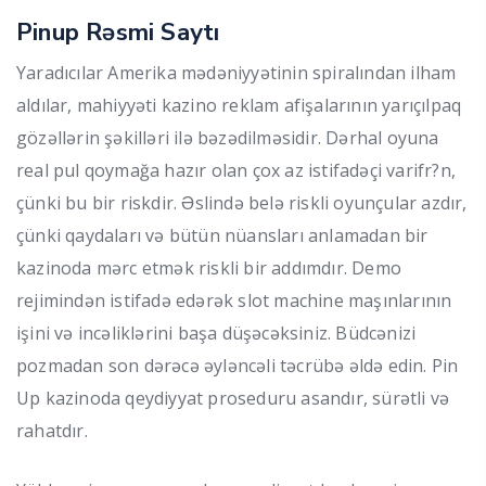
Pinup Rəsmi Saytı
Yaradıcılar Amerika mədəniyyətinin spiralından ilham
aldılar, mahiyyəti kazino reklam afişalarının yarıçılpaq
gözəllərin şəkilləri ilə bəzədilməsidir. Dərhal oyuna
real pul qoymağa hazır olan çox az istifadəçi varifr?n,
çünki bu bir riskdir. Əslində belə riskli oyunçular azdır,
çünki qaydaları və bütün nüansları anlamadan bir
kazinoda mərc etmək riskli bir addımdır. Demo
rejimindən istifadə edərək slot machine maşınlarının
işini və incəliklərini başa düşəcəksiniz. Büdcənizi
pozmadan son dərəcə əyləncəli təcrübə əldə edin. Pin
Up kazinoda qeydiyyat proseduru asandır, sürətli və
rahatdır.