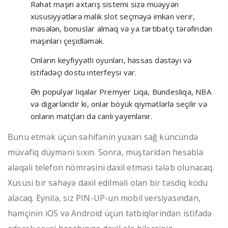
Rahat maşın axtarış sistemi sizə müəyyən
xüsusiyyətlərə malik slot seçməyə imkan verir,
məsələn, bonuslar almaq və ya tərtibatçı tərəfindən
maşınları çeşidləmək.
Onların keyfiyyətli oyunları, həssas dəstəyi və
istifadəçi dostu interfeysi var.
Ən populyar liqalar Premyer Liqa, Bundesliqa, NBA
və digərləridir ki, onlar böyük qiymətlərlə seçilir və
onların matçları da canlı yayımlanır.
Bunu etmək üçün səhifənin yuxarı sağ küncündə
müvafiq düyməni sıxın. Sonra, müştəridən hesabla
əlaqəli telefon nömrəsini daxil etməsi tələb olunacaq.
Xüsusi bir sahəyə daxil edilməli olan bir təsdiq kodu
alacaq. Eynilə, siz PIN-UP-un mobil versiyasından,
həmçinin iOS və Android üçün tətbiqlərindən istifadə