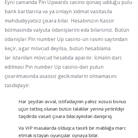
Eyni zamanda Pin Upwards casino qonaq udduğu pulu
bank kartlarına və ya onlayn xidmət vasitəsilə
məhdudiyyətsiz çıxara bilər. Hesabınızın Kassir
bölməsində valyuta ödənişlərini edə bilərsiniz. Bütün
ödənişlər Pin number Up casino-ün rəsmi saytından
keçir, əgər mövcud deyilsə, bütün hesablama
lar istənilən mövcud hesabda aparılır. İcmalın dərc
edilməsi Pin number Up casino-dən pulun
çıxarılmasında əsassız gecikmələrin olmamasını
təsdiqləyir.
Hər şeydən əvvəl, istifadəçinin yalnız xüsusi bonus
üçün tətbiq olunan bütün tələblər yerinə yetirildiyi
təqdirdə vəsait çıxara biləcəyindən danışırıq.
Və VIP masalarda olduqca təsirli bir məbləğə mərc
etmək istəyən oyunçular oynaya bilər.