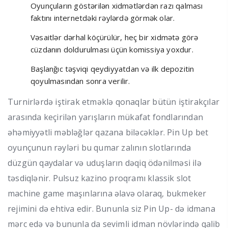
Oyunçuların göstərilən xidmətlərdən razı qalması
faktını internetdəki rəylərdə görmək olar.
Vəsaitlər dərhal köçürülür, heç bir xidmətə görə
cüzdanın doldurulması üçün komissiya yoxdur.
Başlanğıc təşviqi qeydiyyatdan və ilk depozitin
qoyulmasından sonra verilir.
Turnirlərdə iştirak etməklə qonaqlar bütün iştirakçılar
arasında keçirilən yarışların mükafat fondlarından
əhəmiyyətli məbləğlər qazana biləcəklər. Pin Up bet
oyunçunun rəyləri bu qumar zalının slotlarında
düzgün qaydalar və uduşların dəqiq ödənilməsi ilə
təsdiqlənir. Pulsuz kazino proqramı klassik slot
machine game maşınlarına əlavə olaraq, bukmeker
rejimini də ehtiva edir. Bununla siz Pin Up- də idmana
mərc edə və bununla da sevimli idman növlərində qalib