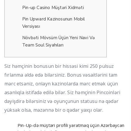
Pin-up Casino Müştəri Xidməti
Pin Upward Kazinosunun Mobil
Versiyası
Növbəti Mövsüm Üçün Yeni Navi Və
Team Soul Siyahıları
Siz həmçinin bonusun bir hissəsi kimi 250 pulsuz
fırlanma əldə edə bilərsiniz. Bonus vəsaitlərini tam
mərc etsəniz, onlayn kazinolarda mərc etmək üçün
asanlıqla istifadə edilə bilər. Siz həmçinin Pincoinləri
dəyişdirə bilərsiniz və oyunçunun statusu nə qədər
yüksək olsa, məzənnə bir o qədər yaxşı olar.
Pin-Up-də müştəri profili yaratmaq üçün Azərbaycan