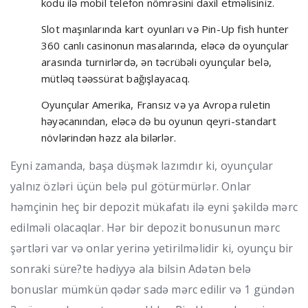
kodu ilə mobil telefon nömrəsini daxil etməlisiniz.
Slot maşınlarında kart oyunları və Pin-Up fish hunter
360 canlı casinonun masalarında, eləcə də oyunçular
arasında turnirlərdə, ən təcrübəli oyunçular belə,
mütləq təəssürat bağışlayacaq.
Oyunçular Amerika, Fransız və ya Avropa ruletin
həyəcanından, eləcə də bu oyunun qeyri-standart
növlərindən həzz ala bilərlər.
Eyni zamanda, başa düşmək lazımdır ki, oyunçular
yalnız özləri üçün belə pul götürmürlər. Onlar
həmçinin heç bir depozit mükafatı ilə eyni şəkildə mərc
edilməli olacaqlar. Hər bir depozit bonusunun mərc
şərtləri var və onlar yerinə yetirilməlidir ki, oyunçu bir
sonraki süre?te hədiyyə ala bilsin Adətən belə
bonuslar mümkün qədər sadə mərc edilir və 1 gündən