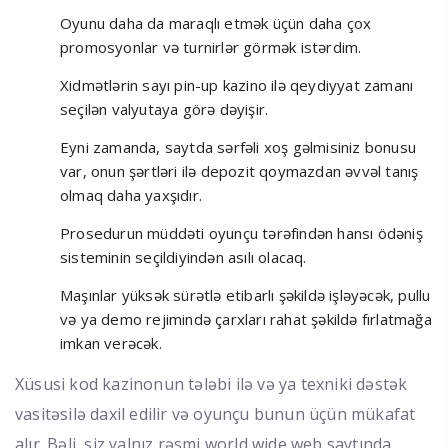
Oyunu daha da maraqlı etmək üçün daha çox
promosyonlar və turnirlər görmək istərdim.
Xidmətlərin sayı pin-up kazino ilə qeydiyyat zamanı
seçilən valyutaya görə dəyişir.
Eyni zamanda, saytda sərfəli xoş gəlmisiniz bonusu
var, onun şərtləri ilə depozit qoymazdan əvvəl tanış
olmaq daha yaxşıdır.
Prosedurun müddəti oyunçu tərəfindən hansı ödəniş
sisteminin seçildiyindən asılı olacaq.
Maşınlar yüksək sürətlə etibarlı şəkildə işləyəcək, pullu
və ya demo rejimində çarxları rahat şəkildə fırlatmağa
imkan verəcək.
Xüsusi kod kazinonun tələbi ilə və ya texniki dəstək
vasitəsilə daxil edilir və oyunçu bunun üçün mükafat
alır. Bəli, siz yalnız rəsmi world wide web saytında