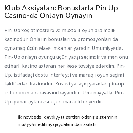
Klub Aksiyaları: Bonuslarla Pin Up
Casino-da Onlayn Oynayın
Pin-Up xoş atmosferə və müxtəlif oyunlara malik
kazinodur. Onların bonusları və promosyonları da
oynamaq üçün əlavə imkanlar yaradır. Ümumiyyətlə,
Pin-Up onlayn oyunçu üçün yaxşı seçimdir və mən onu
etibarlı kazino axtaran hər kəsə tövsiyə edərdim. Pin-
Up, istifadəçi dostu interfeysi və maraqlı oyun seçimi
təklif edən kazinodur. Xüsusi yaraşıq yaradan pin-up
üslubunun ab-havasını bəyəndim. Ümumiyyətlə, Pin-
Up qumar əyləncəsi üçün maraqlı bir yerdir.
İlk növbədə, qeydiyyat şərtləri ödəniş sisteminin
müəyyən edilmiş qaydalarından asılıdır.