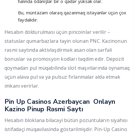
halında ödənişlər bir o qədər yüksək olar.
Bu, müntəzəm olaraq qazanmaq istəyənlər üçün çox
faydalıdır.
Hesabın doldurulması üçün pincoinlər verilir –
statuslar qumarbazlara təyin olunan PNC. Kazinonun
rəsmi saytında aktivləşdirmək asan olan sərfəli
bonuslar və promosyon kodları təqdim edir. Depozit
qoymadan pul müqabilində slot maşınlarında oynamaq
üçün əlavə pul və ya pulsuz fırlanmalar əldə etmək
imkanı verirlər.
Pin Up Casinos Azerbaycan ️ Onlayn
Kazino Pinup Rəsmi Saytı
Hesabın bloklana biləcəyi bütün pozuntuların siyahısı
istifadəçi müqaviləsində göstərilmişdir. Pin-Up Casino