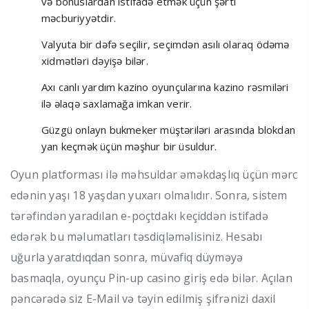
və bonuslardan istifadə etmək üçün şərti
məcburiyyətdir.
Valyuta bir dəfə seçilir, seçimdən asılı olaraq ödəmə
xidmətləri dəyişə bilər.
Axı canlı yardım kazino oyunçularına kazino rəsmiləri
ilə əlaqə saxlamağa imkan verir.
Güzgü onlayn bukmeker müştəriləri arasında blokdan
yan keçmək üçün məşhur bir üsuldur.
Oyun platforması ilə məhsuldar əməkdaşlıq üçün mərc
edənin yaşı 18 yaşdan yuxarı olmalıdır. Sonra, sistem
tərəfindən yaradılan e-poçtdakı keçiddən istifadə
edərək bu məlumatları təsdiqləməlisiniz. Hesabı
uğurla yaratdıqdan sonra, müvafiq düyməyə
basmaqla, oyunçu Pin-up casino giriş edə bilər. Açılan
pəncərədə siz E-Mail və təyin edilmiş şifrənizi daxil