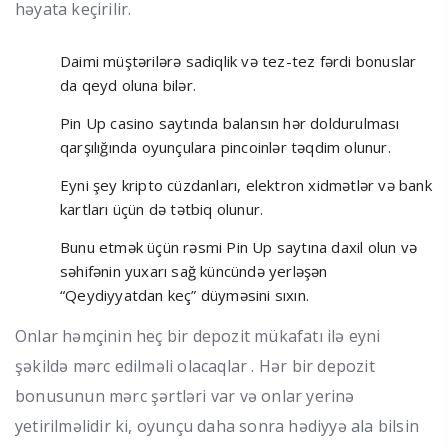
həyata keçirilir.
Daimi müştərilərə sadiqlik və tez-tez fərdi bonuslar
da qeyd oluna bilər.
Pin Up casino saytında balansın hər doldurulması
qarşılığında oyunçulara pincoinlər təqdim olunur.
Eyni şey kripto cüzdanları, elektron xidmətlər və bank
kartları üçün də tətbiq olunur.
Bunu etmək üçün rəsmi Pin Up saytına daxil olun və
səhifənin yuxarı sağ küncündə yerləşən
“Qeydiyyatdan keç” düyməsini sıxın.
Onlar həmçinin heç bir depozit mükafatı ilə eyni
şəkildə mərc edilməli olacaqlar . Hər bir depozit
bonusunun mərc şərtləri var və onlar yerinə
yetirilməlidir ki, oyunçu daha sonra hədiyyə ala bilsin