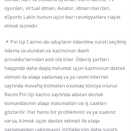
oyunları, virtual idman, Aviator, idman mərcləri,
eSports Lakin bunun üçün bəzi rəsmiyyətlərə riayət
etmək lazımdır.
📌 Pin Up Casino-da uduşların ödənilmə sürəti seçilmiş
ödəmə üsulundan və kazinonun daxili
prosedurlarından asılı ola bilər. Ödəniş şərtləri
haqqında daha dəqiq məlumat üçün kazinonun dəstək
xidməti ilə əlaqə saxlamaq və ya rəsmi internet
saytında müvafiq bölmələri oxumaq tövsiyə olunur.
Rəsmi Pin Up kazino saytında adətən dəstək
komandasının əlaqə məlumatları və iş saatları
göstərilir. Hər hansı bir probleminiz və ya sualınız
varsa, kömək üçün dəstək xidməti ilə əlaqə
saxlamaqdan çəkinməyin. İstifadəçinin daha sürətli