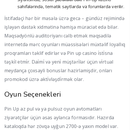
səhifələrində, tematik saytlarda və forumlarda verilir.
İstifadəçi hər bir məsələ üzrə gecə – gündüz rejimində
işləyən dəstək xidmətinə həmişə müraciət edə bilər.
Məqsədyönlü auditoriyanı cəlb etmək məqsədilə
internetdə mərc oyunları müəssisələri müxtəlif loyallıq
proqramları təklif edirlər və Pin up casino i̇sti̇sna
təşki̇l etmi̇r. Dai̇mi̇ və yeni̇ müştəri̇lər üçün vi̇rtual
meydança çoxsayli bonuslar hazirlamişdir, onları
promokod üzrə akti̇vləşdi̇rmək olar.
Oyun Seçenekleri
Pin Up az pul və ya pulsuz oyun avtomatları
ziyarətçilər üçün əsas əyləncə formasıdır. Hazırda
kataloqda hər zövqə uyğun 2700-ə yaxın model var.