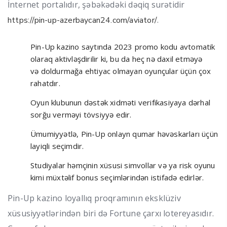
İnternet portalıdır, şəbəkədəki dəqiq surətidir
.
https://pin-up-azerbaycan24.com/aviator/
Pin-Up kazino saytında 2023 promo kodu avtomatik
olaraq aktivləşdirilir ki, bu da heç nə daxil etməyə
və doldurmağa ehtiyac olmayan oyunçular üçün çox
rahatdır.
Oyun klubunun dəstək xidməti verifikasiyaya dərhal
sorğu verməyi tövsiyyə edir.
Ümumiyyətlə, Pin-Up onlayn qumar həvəskarları üçün
layiqli seçimdir.
Studiyalar həmçinin xüsusi simvollar və ya risk oyunu
kimi müxtəlif bonus seçimlərindən istifadə edirlər.
Pin-Up kazino loyallıq proqramının eksklüziv
xüsusiyyətlərindən biri də Fortune çarxı lotereyasıdır.