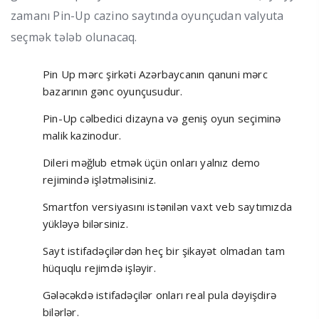
zamanı Pin-Up cazino saytında oyunçudan valyuta
seçmək tələb olunacaq.
Pin Up mərc şirkəti Azərbaycanın qanuni mərc
bazarının gənc oyunçusudur.
Pin-Up cəlbedici dizayna və geniş oyun seçiminə
malik kazinodur.
Dileri məğlub etmək üçün onları yalnız demo
rejimində işlətməlisiniz.
Smartfon versiyasını istənilən vaxt veb saytımızda
yükləyə bilərsiniz.
Sayt istifadəçilərdən heç bir şikayət olmadan tam
hüquqlu rejimdə işləyir.
Gələcəkdə istifadəçilər onları real pula dəyişdirə
bilərlər.