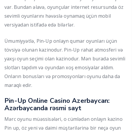
var. Bundan əlavə, oyunçular internet resursunda öz
sevimli oyunlarını həvəslə oynamaq üçün mobil
versiyadan istifadə edə bilərlər.
Ümumiyyətlə, Pin-Up onlayn qumar oyunları üçün
tövsiyə olunan kazinodur. Pin-Up rahat atmosferi və
yaxşı oyun seçimi olan kazinodur. Mən burada sevimli
slotları tapdım və oyundan xoş emosiyalar aldım.
Onların bonusları və promosyonları oyunu daha da
maraqlı edir.
Pin-Up Online Casino Azerbaycan:
Azərbaycanda rəsmi sayt
Mərc oyunu müəssisələri, o cümlədən onlayn kazino
Pin up, öz yeni və daimi müştərilərinə bir neçə oyun