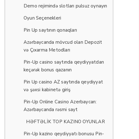
Demo rejimində slotları pulsuz oynayın
Oyun Seçenekleri
Pin Up saytının qonaqları
Azərbaycanda mövcud olan Depozit
və Çıxarma Metodları
Pin-Up casino saytında qeydiyyatdan
keçərək bonus qazanın
Pin Up casino AZ saytında qeydiyyat
və şəxsi kabinetə giriş
Pin-Up Online Casino Azerbaycan:
Azərbaycanda rəsmi sayt
​ ​ HƏFTƏLİK TOP KAZINO OYUNLAR​
Pin-Up kazino qeydiyyatı bonusu Pin-