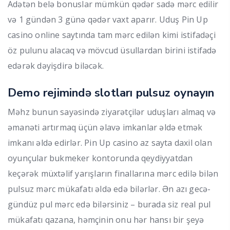
Adətən belə bonuslar mümkün qədər sadə mərc edilir
və 1 gündən 3 günə qədər vaxt aparır. Uduş Pin Up
casino online saytında tam mərc edilən kimi istifadəçi
öz pulunu alacaq və mövcud üsullardan birini istifadə
edərək dəyişdirə biləcək.
Demo rejimində slotları pulsuz oynayın
Məhz bunun sayəsində ziyarətçilər uduşları almaq və
əmanəti artırmaq üçün əlavə imkanlar əldə etmək
imkanı əldə edirlər. Pin Up casino az sayta daxil olan
oyunçular bukmeker kontorunda qeydiyyatdan
keçərək müxtəlif yarışların finallarına mərc edilə bilən
pulsuz mərc mükafatı əldə edə bilərlər. Ən azı gecə-
gündüz pul mərc edə bilərsiniz – burada siz real pul
mükafatı qazana, həmçinin onu hər hansı bir şeyə