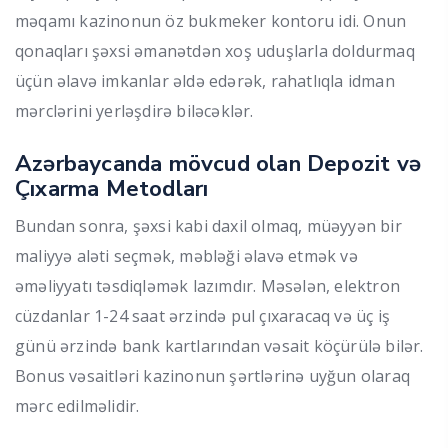
məqamı kazinonun öz bukmeker kontoru idi. Onun
qonaqları şəxsi əmanətdən xoş uduşlarla doldurmaq
üçün əlavə imkanlar əldə edərək, rahatlıqla idman
mərclərini yerləşdirə biləcəklər.
Azərbaycanda mövcud olan Depozit və
Çıxarma Metodları
Bundan sonra, şəxsi kabi daxil olmaq, müəyyən bir
maliyyə aləti seçmək, məbləği əlavə etmək və
əməliyyatı təsdiqləmək lazımdır. Məsələn, elektron
cüzdanlar 1-24 saat ərzində pul çıxaracaq və üç iş
günü ərzində bank kartlarından vəsait köçürülə bilər.
Bonus vəsaitləri kazinonun şərtlərinə uyğun olaraq
mərc edilməlidir.