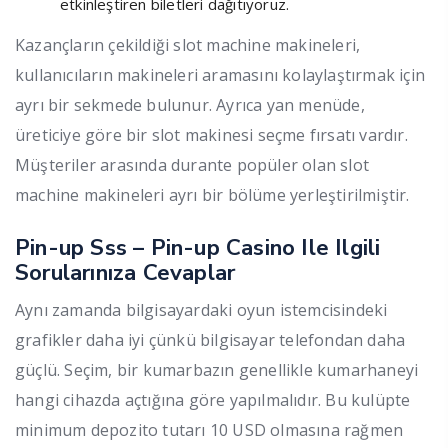
etkinleştiren biletleri dağıtıyoruz.
Kazançların çekildiği slot machine makineleri,
kullanıcıların makineleri aramasını kolaylaştırmak için
ayrı bir sekmede bulunur. Ayrıca yan menüde,
üreticiye göre bir slot makinesi seçme fırsatı vardır.
Müşteriler arasında durante popüler olan slot
machine makineleri ayrı bir bölüme yerleştirilmiştir.
Pin-up Sss – Pin-up Casino Ile Ilgili
Sorularınıza Cevaplar
Aynı zamanda bilgisayardaki oyun istemcisindeki
grafikler daha iyi çünkü bilgisayar telefondan daha
güçlü. Seçim, bir kumarbazın genellikle kumarhaneyi
hangi cihazda açtığına göre yapılmalıdır. Bu kulüpte
minimum depozito tutarı 10 USD olmasına rağmen