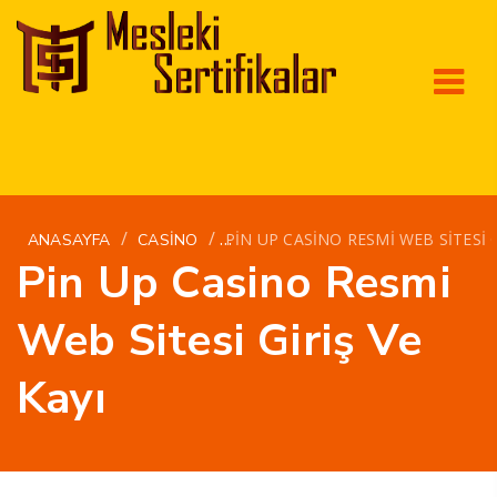
/
/
PIN UP CASINO RESMI WEB SITESI G
ANASAYFA
CASINO
Pin Up Casino Resmi
Web Sitesi Giriş Ve
Kayı