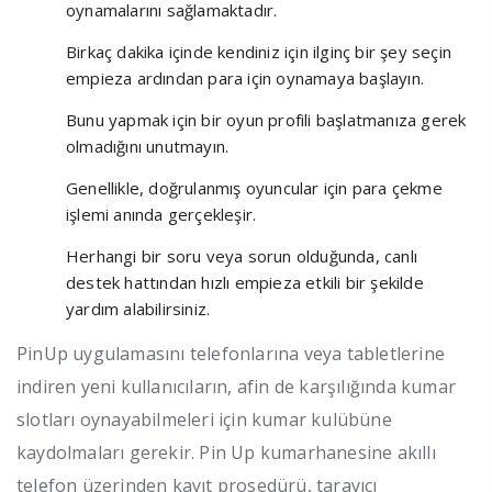
oynamalarını sağlamaktadır.
Birkaç dakika içinde kendiniz için ilginç bir şey seçin
empieza ardından para için oynamaya başlayın.
Bunu yapmak için bir oyun profili başlatmanıza gerek
olmadığını unutmayın.
Genellikle, doğrulanmış oyuncular için para çekme
işlemi anında gerçekleşir.
Herhangi bir soru veya sorun olduğunda, canlı
destek hattından hızlı empieza etkili bir şekilde
yardım alabilirsiniz.
PinUp uygulamasını telefonlarına veya tabletlerine
indiren yeni kullanıcıların, afin de karşılığında kumar
slotları oynayabilmeleri için kumar kulübüne
kaydolmaları gerekir. Pin Up kumarhanesine akıllı
telefon üzerinden kayıt prosedürü, tarayıcı