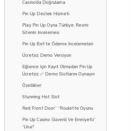
Casino’da Doğrulama
Pin Up Destek Hizmeti
Play Pin Up Oyna Türkiye: Resmi
Sitenin Incelemesi
Pin Up Bet’te Ödeme Incelemeleri
Ücretsiz Demo Versiyon
Eğlence Için Kayıt Olmadan Pin Up
Ücretsiz ✅ Demo Slotlarını Oynayın
Özellikler:
Stunning Hot Slot
Red Front Door” “Roulette Oyunu
Pin Up Casino Güvenli Ve Emniyetli”
“Una?