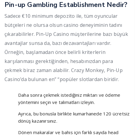
Pin-up Gambling Establishment Nedir?
Sadece €10 minimum depozito ile, tüm oyuncular
bütçeleri ne olursa olsun casino deneyiminin tadını
çıkarabilirler. Pin-Up Casino müşterilerine bazı büyük
avantajlar sunsa da, bazı dezavantajları vardır.
Örneğin, başlamadan önce belirli kriterlerin
karşılanması gerektiğinden, hesabınızdan para
çekmek biraz zaman alabilir. Crazy Monkey, Pin-Up
Casino’da bulunan en” “popüler slotlardan biridir.
Daha sonra çekmek istediğiniz miktarı ve ödeme
yöntemini seçin ve talimatları izleyin.
Ayrıca, bu bonusla birlikte kumarhanede 120 ücretsiz
dönüş kazanırsınız.
Dönen makaralar ve bahis için farklı sayıda head