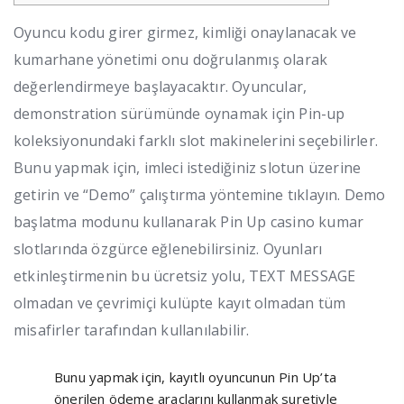
Oyuncu kodu girer girmez, kimliği onaylanacak ve
kumarhane yönetimi onu doğrulanmış olarak
değerlendirmeye başlayacaktır. Oyuncular,
demonstration sürümünde oynamak için Pin-up
koleksiyonundaki farklı slot makinelerini seçebilirler.
Bunu yapmak için, imleci istediğiniz slotun üzerine
getirin ve “Demo” çalıştırma yöntemine tıklayın. Demo
başlatma modunu kullanarak Pin Up casino kumar
slotlarında özgürce eğlenebilirsiniz. Oyunları
etkinleştirmenin bu ücretsiz yolu, TEXT MESSAGE
olmadan ve çevrimiçi kulüpte kayıt olmadan tüm
misafirler tarafından kullanılabilir.
Bunu yapmak için, kayıtlı oyuncunun Pin Up’ta
önerilen ödeme araçlarını kullanmak suretiyle