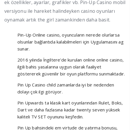
ek özellikler, ayarlar, grafikler vb. Pin-Up Casino mobil
versiyonu ile hareket halindeyken casino oyunları
oynamak artık the girl zamankinden daha basit.
Pin-Up Online casino, oyuncuların nerede olurlarsa
olsunlar bağlantıda kalabilmeleri için Uygulamasını ag
sunar.
2016 yılında İngiltere’de kurulan online online casino,
ilgili bahis yasalarına uygun olarak faaliyet
göstererek güvenilir bir oyun platformu sunmaktadır.
Pin Up Casino child zamanlarda iyi bir nedenden
dolayı çok ilgi görüyor.
Pin Upwards ta klasik kart oyunlarından Rulet, Boks,
Dart ve daha fazlasına kadar twenty seven yüksek
kaliteli TV SET oyununu keşfedin.
Pin Up bahsindeki em virtude de yatırma bonusu,