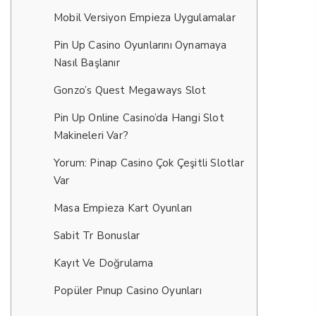
Mobil Versiyon Empieza Uygulamalar
Pin Up Casino Oyunlarını Oynamaya
Nasıl Başlanır
Gonzo’s Quest Megaways Slot
Pin Up Online Casino’da Hangi Slot
Makineleri Var?
Yorum: Pinap Casino Çok Çeşitli Slotlar
Var
Masa Empieza Kart Oyunları
Sabit Tr Bonuslar
Kayıt Ve Doğrulama
Popüler Pınup Casino Oyunları