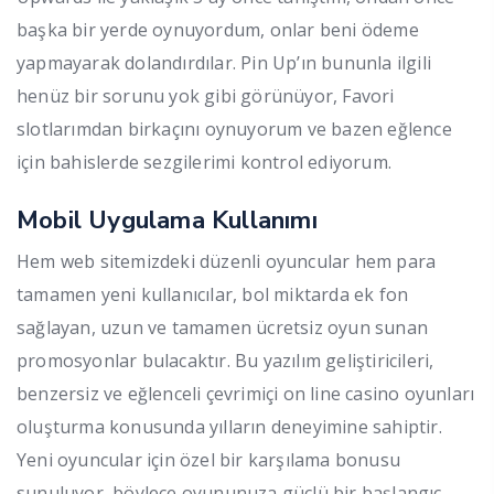
başka bir yerde oynuyordum, onlar beni ödeme
yapmayarak dolandırdılar. Pin Up’ın bununla ilgili
henüz bir sorunu yok gibi görünüyor, Favori
slotlarımdan birkaçını oynuyorum ve bazen eğlence
için bahislerde sezgilerimi kontrol ediyorum.
Mobil Uygulama Kullanımı
Hem web sitemizdeki düzenli oyuncular hem para
tamamen yeni kullanıcılar, bol miktarda ek fon
sağlayan, uzun ve tamamen ücretsiz oyun sunan
promosyonlar bulacaktır. Bu yazılım geliştiricileri,
benzersiz ve eğlenceli çevrimiçi on line casino oyunları
oluşturma konusunda yılların deneyimine sahiptir.
Yeni oyuncular için özel bir karşılama bonusu
sunuluyor, böylece oyununuza güçlü bir başlangıç