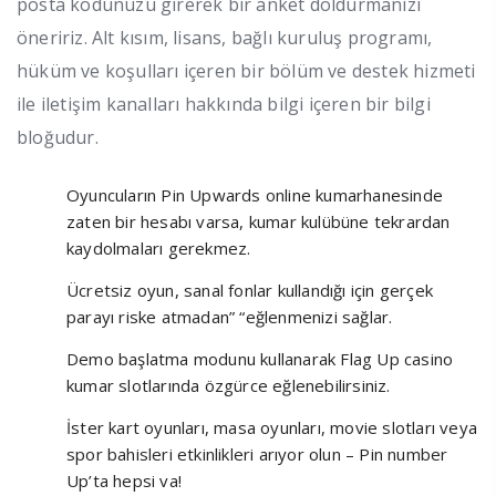
posta kodunuzu girerek bir anket doldurmanızı
öneririz. Alt kısım, lisans, bağlı kuruluş programı,
hüküm ve koşulları içeren bir bölüm ve destek hizmeti
ile iletişim kanalları hakkında bilgi içeren bir bilgi
bloğudur.
Oyuncuların Pin Upwards online kumarhanesinde
zaten bir hesabı varsa, kumar kulübüne tekrardan
kaydolmaları gerekmez.
Ücretsiz oyun, sanal fonlar kullandığı için gerçek
parayı riske atmadan” “eğlenmenizi sağlar.
Demo başlatma modunu kullanarak Flag Up casino
kumar slotlarında özgürce eğlenebilirsiniz.
İster kart oyunları, masa oyunları, movie slotları veya
spor bahisleri etkinlikleri arıyor olun – Pin number
Up’ta hepsi va!