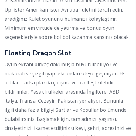
erişebilirsiniz! Kullanıcı dostu tasarımı sayesinde Pin-
Up, ister Amerikan ister Avrupa ruletini tercih edin,
aradığınız Rulet oyununu bulmanızı kolaylaştırır.
Minimum em virtude de yatırma ve bonus oyun
seçenekleriyle sobre bol bol kazanma şansınız olacak.
Floating Dragon Slot
Oyun ekranı birkaç dokunuşla büyütülebiliyor ve
makaralı ve çizgili yapı ekrandan öteye geçmiyor. Ek
artılar – arka planda çalışma ve özelleştirilebilir
bildirimler. Yasaklı ülkeler arasında İngiltere, ABD,
İtalya, Fransa, Cezayir, Pakistan yer alıyor. Bununla
ilgili daha fazla bilgiyi Şartlar ve Koşullar bölümünde
bulabilirsiniz. Başlamak için, tam adınızı, yaşınızı,
cinsiyetinizi, ikamet ettiğiniz ülkeyi, şehri, adresinizi ve