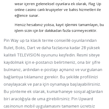
wear içeren geleneksel oyunlara ek olarak, Flag Up
online casino canlı krupiyeler ve bahis hizmetleri ile
eğlence sunar.
Henüz hesabınız yoksa, kayıt işlemini tamamlayın, bu
işlem sizin için bir dakikadan fazla sürmeyecektir.
Pin Way up ta klasik terme conseillé oyunlarından
Rulet, Boks, Dart ve daha fazlasına kadar 28 yüksek
kaliteli TELEVISION oyununu keşfedin. Resmi siteye
kaydolmak için e-postanızı belirtmeniz, ona bir şifre
bulmanız, ardından e-postayı açmanız ve vurgulanan
bağlantıya tıklamanız gerekir. Bu şekilde profilinizi
onaylayacak ve para için oynamaya başlayabilirsiniz.
Bu yönteme ek olarak, kumarhaneye sosyal ağlardan
biri aracılığıyla de uma girebilirsiniz. Pin Upward
casinonun mobil uygulamasını tamamen ücretsiz