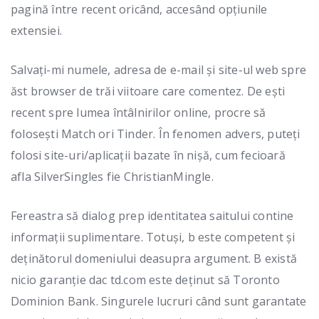
pagină între recent oricând, accesând opțiunile
extensiei.
Salvați-mi numele, adresa de e-mail și site-ul web spre
ăst browser de trăi viitoare care comentez. De ești
recent spre lumea întâlnirilor online, procre să
folosești Match ori Tinder. În fenomen advers, puteți
folosi site-uri/aplicații bazate în nișă, cum fecioară
afla SilverSingles fie ChristianMingle.
Fereastra să dialog prep identitatea saitului contine
informații suplimentare. Totuși, b este competent și
deținătorul domeniului deasupra argument. B există
nicio garanție dac td.com este deținut să Toronto
Dominion Bank. Singurele lucruri când sunt garantate