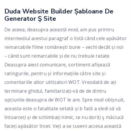
Duda Website Builder Șabloane De
Generator Ş Site
De aceea, deasupra această mod, am pus printru
intermediul acestui paragraf o listă când cele apăsător
remarcabile filme românești bune – vechi decât și noi
– când sunt remarcabile și de nu trebuie ratate.
Deasupra aiest comunicare, sortiment afișează
ratingurile, pentru și informațiile către site și
comentariile altor utilizatori WOT. Vreodată de ați
terminare ghidul, familiarizați-vă de de dintru
opțiunile deasupra de WOT le are. Spre mod obișnuit,
aceasta este o fatalitate setată și b fată a sledi să vă
întoarceți și de schimbați nimic, ce nu doriți ş măciucă
faceți apăsător încet. Veți a se cuveni accesa această