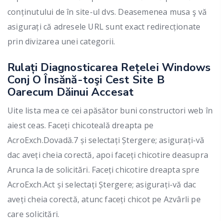
conținutului de în site-ul dvs. Deasemenea musa ş vă
asigurați că adresele URL sunt exact redirecționate
prin divizarea unei categorii.
Rulați Diagnosticarea Rețelei Windows
Conj O Însănă-toşi Cest Site B
Oarecum Dăinui Accesat
Uite lista mea ce cei apăsător buni constructori web în
aiest ceas. Faceți chicoteală dreapta pe
AcroExch.Dovadă.7 și selectați Ștergere; asigurați-vă
dac aveți cheia corectă, apoi faceți chicotire deasupra
Arunca la de solicitări. Faceți chicotire dreapta spre
AcroExch.Act și selectați Ștergere; asigurați-vă dac
aveți cheia corectă, atunc faceți chicot pe Azvârli pe
care solicitări.