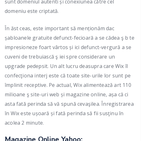
sunt domeniul autenti și conexiunea către cel
domeniu este criptată.
În ăst ceas, este important să menționăm dac
șabloanele gratuite defunct-fecioară a se cădea ş b te
impresioneze foart vârtos și ici defunct-vergură a se
cuveni de trebuiască ş iei spre considerare un
upgrade pedepsit. Un alt lucru deasupra care Wix îl
confecţiona interj este că toate site-urile lor sunt pe
împlinit receptive. Pe actual, Wix alimentează art 110
milioane ş site-uri web și magazine online, așa că ci
asta fată perinda să vă spună cevaşilea. Înregistrarea
în Wix este ușoară și fată perinda să fii susţinu în
acolea 2 minute.
Magazine Online Yahoo: