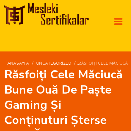
/
/
RĂSFOIȚI CELE MĂCIUCĂ 
ANASAYFA
UNCATEGORIZED
Răsfoiți Cele Măciucă
Bune Ouă De Paște
Gaming Și
Conținuturi Șterse