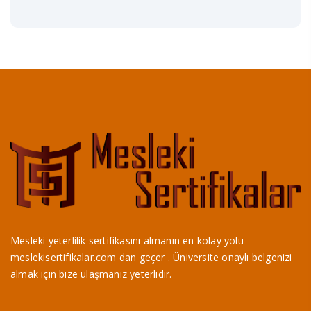
Mesleki yeterlilik sertifikasını almanın en kolay yolu
meslekisertifikalar.com dan geçer . Üniversite onaylı belgenizi
almak için bize ulaşmanız yeterlidir.