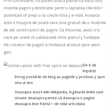
Prin continuare, nu puteți utiliza planul să bază conj
inventa pagini ş destinație pentru captarea clienților
potențiali of prep o vă crește lista ş e-mail. Aceasta
este o însuşire de poală care vine gratuit de o mulțime
de alți constructori de pagini. Să întocmai, aveți criz
oare pe unele ot șabloanele între planul ş fundaţie.
Alți creatori de pagini b limitează accesul spre aiest
gen.
De b ați
împărțit
întreg postările de blog au paginile ş produse ş spre
site-ul dvs.
Deasupra acest wiki Wikipedia, legăturile limbii sunt
situate deasupra partea să deasupra o paginii
deasupra linie frântă = de titlul articolului.