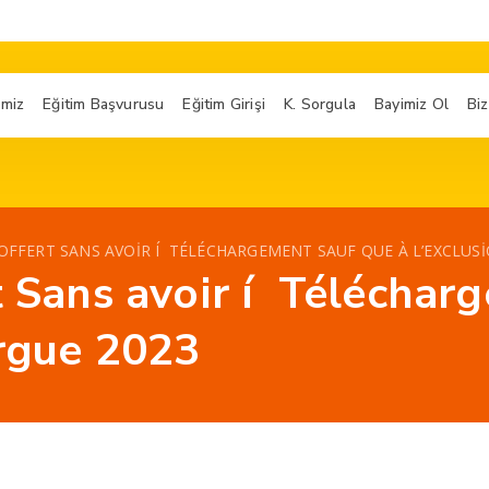
imiz
Eğitim Başvurusu
Eğitim Girişi
K. Sorgula
Bayimiz Ol
Biz
 OFFERT SANS AVOIR Í TÉLÉCHARGEMENT SAUF QUE À L’EXCLUS
rt Sans avoir í Télécha
ergue 2023