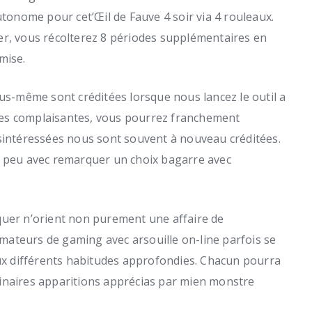
utonome pour cet’Œil de Fauve 4 soir via 4 rouleaux.
er, vous récolterez 8 périodes supplémentaires en
mise.
ous-même sont créditées lorsque nous lancez le outil a
es complaisantes, vous pourrez franchement
ésintéressées nous sont souvent à nouveau créditées.
s peu avec remarquer un choix bagarre avec
tiquer n’orient non purement une affaire de
ateurs de gaming avec arsouille on-line parfois se
aux différents habitudes approfondies. Chacun pourra
inaires apparitions apprécias par mien monstre