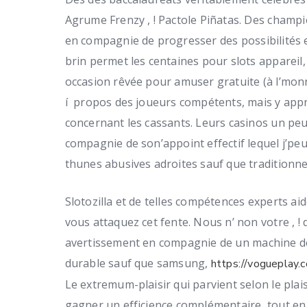
Agrume Frenzy , ! Pactole Piñatas. Des champi
en compagnie de progresser des possibilités 
brin permet les centaines pour slots appareil
occasion rêvée pour amuser gratuite (à l’monna
í propos des joueurs compétents, mais y appr
concernant les cassants. Leurs casinos un pe
compagnie de son’appoint effectif lequel j’peu
thunes abusives adroites sauf que traditionnel
Slotozilla et de telles compétences experts ai
vous attaquez cet fente. Nous n’ non votre , ! 
avertissement en compagnie de un machine d
durable sauf que samsung,
https://vogueplay.c
Le extremum-plaisir qui parvient selon le plai
gagner un efficience complémentaire, tout en v