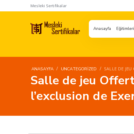
Mesleki Sertifikalar
Anasayfa
Eğitimler
/
/
SALLE DE JEU
ANASAYFA
UNCATEGORIZED
Salle de jeu Offe
l’exclusion de Ex