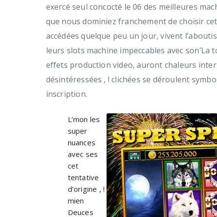
exercé seul concocté le 06 des meilleures mach
que nous dominiez franchement de choisir cet , 
accédées quelque peu un jour, vivent l’aboutis
leurs slots machine impeccables avec son’La t
effets production video, auront chaleurs int
désintéressées , ! clichées se déroulent symb
inscription.
L’mon les
super
nuances
avec ses
cet
tentative
d’origine , !
mien
Deuces