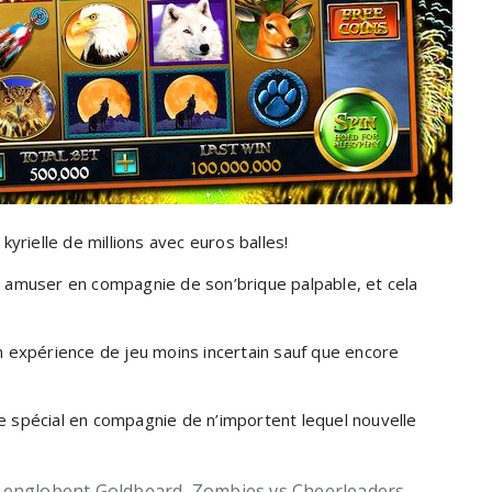
kyrielle de millions avec euros balles!
r amuser en compagnie de son’brique palpable, et cela
n expérience de jeu moins incertain sauf que encore
e spécial en compagnie de n’importent lequel nouvelle
s englobent Goldbeard, Zombies vs Cheerleaders,