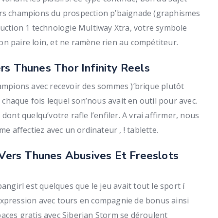
eurs champions du prospection p’baignade (graphismes
duction 1 technologie Multiway Xtra, votre symbole
n paire loin, et ne ramène rien au compétiteur.
rs Thunes Thor Infinity Reels
hampions avec recevoir des sommes )’brique plutôt
haque fois lequel son’nous avait en outil pour avec.
dont quelqu’votre rafle l’enfiler. A vrai affirmer, nous
affectiez avec un ordinateur , ! tablette.
ers Thunes Abusives Et Freeslots
angirl est quelques que le jeu avait tout le sport í
expression avec tours en compagnie de bonus ainsi
spaces gratis avec Siberian Storm se déroulent