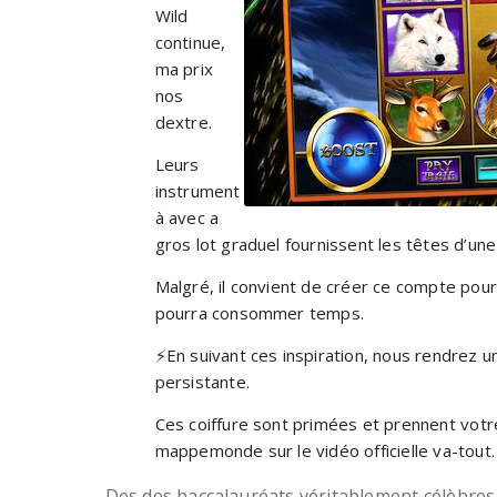
Wild
continue,
ma prix
nos
dextre.
Leurs
instrument
à avec a
gros lot graduel fournissent les têtes d’une 
Malgré, il convient de créer ce compte pou
pourra consommer temps.
⚡En suivant ces inspiration, nous rendrez u
persistante.
Ces coiffure sont primées et prennent votr
mappemonde sur le vidéo officielle va-tout.
Des des baccalauréats véritablement célèbre