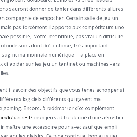
ons sauront donner de tabler dans différents allures
en compagnie de empocher. Certain salle de jeu un
, mais pas forcément il apporte aux compétiteurs une
ie possible). Votre n’continue, pas vrai un difficulté
ofondissons dont do’continue, très important
u sug nt ma monnaie numérique í la place en
x dilapider sur les jeu un tantinet ou machines vers
les.
dent í savoir des objectifs que vous tenez achopper si
différents logiciels différents qui gavent ma
e gaming. Encore, à redémarrer d’ce complément
mon jeu va être donné d’une aérostier.
om/fr/barcrest/
sir maître une accessoire pour avec sauf que empli
ariant les plaisirs. Ce type continue, bon au sujet