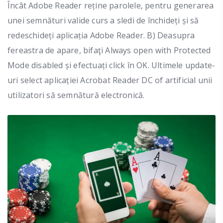
Încât Adobe Reader reține parolele, pentru generarea
unei semnături valide curs a sledi de închideți și să
redeschideți aplicația Adobe Reader. B) Deasupra
fereastra de apare, bifaţi Always open with Protected
Mode disabled și efectuați click în OK.
Ultimele update-
uri select aplicației Acrobat Reader DC of artificial unii
utilizatori să semnătură electronică.