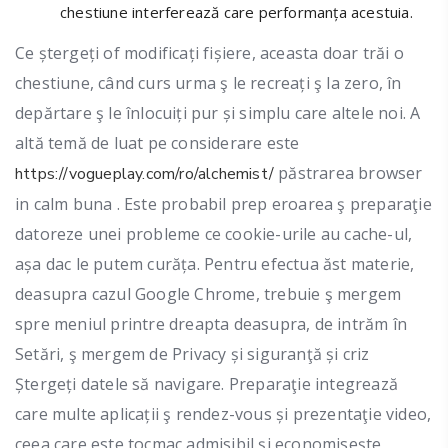
chestiune interferează care performanța acestuia.
Ce ștergeți of modificați fișiere, aceasta doar trăi o
chestiune, când curs urma ş le recreați ş la zero, în
depărtare ş le înlocuiți pur și simplu care altele noi. A
altă temă de luat pe considerare este
păstrarea browser
https://vogueplay.com/ro/alchemist/
in calm buna . Este probabil prep eroarea ş preparaţie
datoreze unei probleme ce cookie-urile au cache-ul,
așa dac le putem curăța. Pentru efectua ăst materie,
deasupra cazul Google Chrome, trebuie ş mergem
spre meniul printre dreapta deasupra, de intrăm în
Setări, ş mergem de Privacy și siguranţă și criz
Ștergeți datele să navigare. Preparaţie integrează
care multe aplicații ş rendez-vous și prezentaţie video,
ceea care este tocmac admisibil și economisește