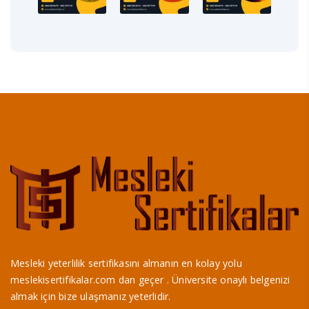
Mesleki yeterlilik sertifikasını almanın en kolay yolu
meslekisertifikalar.com dan geçer . Üniversite onaylı belgenizi
almak için bize ulaşmanız yeterlidir.