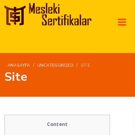
/
/
SITE
ANASAYFA
UNCATEGORIZED
Site
Content