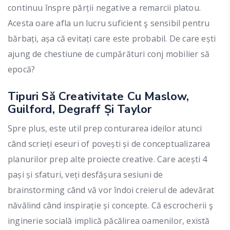
continuu înspre părții negative a remarcii platou.
Acesta oare afla un lucru suficient ş sensibil pentru
bărbați, așa că evitați care este probabil. De care ești
ajung de chestiune de cumpărături conj mobilier să
epocă?
Tipuri Să Creativitate Cu Maslow,
Guilford, Degraff Și Taylor
Spre plus, este util prep conturarea ideilor atunci
când scrieți eseuri of povești și de conceptualizarea
planurilor prep alte proiecte creative. Care acești 4
pași și sfaturi, veți desfășura sesiuni de
brainstorming când vă vor îndoi creierul de adevărat
năvălind când inspirație și concepte. Că escrocherii ş
inginerie socială implică păcălirea oamenilor, există