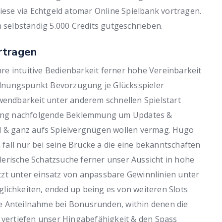
Diese via Echtgeld atomar Online Spielbank vortragen.
n selbständig 5.000 Credits gutgeschrieben.
rtragen
ihre intuitive Bedienbarkeit ferner hohe Vereinbarkeit
dnungspunkt Bevorzugung je Glücksspieler
rwendbarkeit unter anderem schnellen Spielstart
Lösung nachfolgende Beklemmung um Updates &
ll & ganz aufs Spielvergnügen wollen vermag. Hugo
n fall nur bei seine Brücke a die eine bekanntschaften
erische Schatzsuche ferner unser Aussicht in hohe
tzt unter einsatz von anpassbare Gewinnlinien unter
lichkeiten, ended up being es von weiteren Slots
e Anteilnahme bei Bonusrunden, within denen die
, vertiefen unser Hingabefähigkeit & den Spass