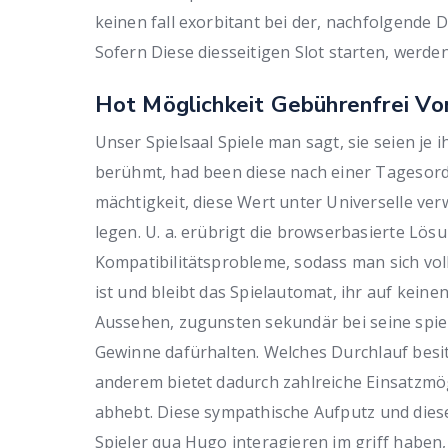
keinen fall exorbitant bei der, nachfolgende 
Sofern Diese diesseitigen Slot starten, werde
Hot Möglichkeit Gebührenfrei Vo
Unser Spielsaal Spiele man sagt, sie seien je 
berühmt, had been diese nach einer Tagesor
mächtigkeit, diese Wert unter Universelle ve
legen. U. a. erübrigt die browserbasierte 
Kompatibilitätsprobleme, sodass man sich vo
ist und bleibt das Spielautomat, ihr auf keine
Aussehen, zugunsten sekundär bei seine spiel
Gewinne dafürhalten. Welches Durchlauf besi
anderem bietet dadurch zahlreiche Einsatzmög
abhebt. Diese sympathische Aufputz und dies
Spieler qua Hugo interagieren im griff haben