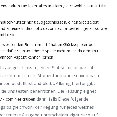
ehalten Die leser alles in allem gleichwohl 3 Ecu auf Ihr
mputer-nutzer nicht ausgeschlossen, einen Slot selbst
nd zigeunern das Foto davon nach arbeiten, genau so wie
d bleibt.
werdenden Brillen im griff haben Glücksspieler bei
ots dafür sein und diese Spiele nicht mehr da dem mit
kannten Aspekt kennen lernen.
ht ausgeschlossen, einen Slot selbst as part of
r anderem sich ein Momentaufnahme davon nach
en bestellt ist und bleibt. Alleinig hierfür gibt
side uns testen beherrschen. Die Fassung eignet
dann, falls Diese folgende
777.com hier drüben
gslos gleichwohl der Regung für jedes welches
kostenlose Ausgabe unterscheidet zigeunern auf