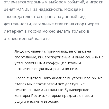
отличается огромным выбором событий, а игроки
ценят FONBET за надежность. Исходя из
законодательства страны на данный вид
деятельности, легальные ставки на спорт через
Интернет в России можно делать только в
отечественной валюте.
Лицо (компания), принимающее ставки на
спортивные, киберспортивные и иные события с
установленными коэффициентами и
выплачивающая выигрыши по ним.
После тщательного анализа внутреннего рынка
ставок мы перечисляем все доступные
официальные и легальные букмекерские
конторы России, которые предлагают свои
услуги местным игрокам.