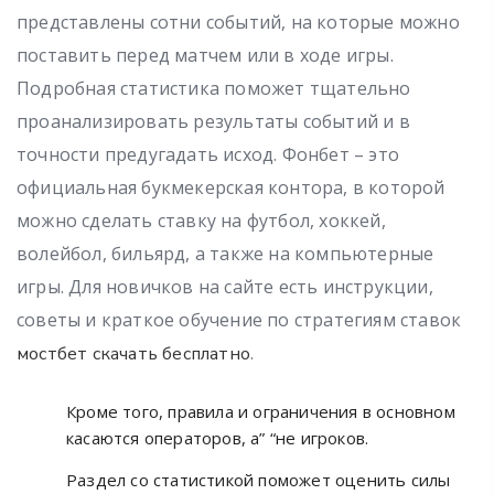
представлены сотни событий, на которые можно
поставить перед матчем или в ходе игры.
Подробная статистика поможет тщательно
проанализировать результаты событий и в
точности предугадать исход. Фонбет – это
официальная букмекерская контора, в которой
можно сделать ставку на футбол, хоккей,
волейбол, бильярд, а также на компьютерные
игры. Для новичков на сайте есть инструкции,
советы и краткое обучение по стратегиям ставок
.
мостбет скачать бесплатно
Кроме того, правила и ограничения в основном
касаются операторов, а” “не игроков.
Раздел со статистикой поможет оценить силы