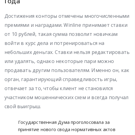
Года
Достижения конторы отмечены многочисленными
премиями и наградами. Winline принимает ставки
от 10 рублей, такая сумма позволит новичкам
войти в курс дела и потренироваться на
небольших деньгах. Ставки нельзя редактировать
или удалять, однако некоторые пари можно
продавать другим пользователям. Именно он, как
орган, гарантирующий справедливость игры,
отвечает за то, чтобы клиент не становился
участником мошеннических схем и всегда получал
свой выигрыш.
Государственная Дума проголосовала за
принятие нового свода нормативных актов