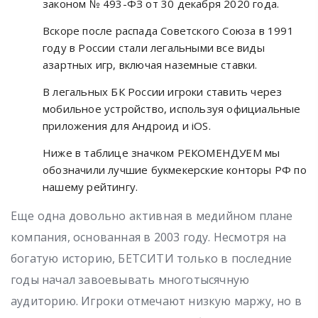
законом № 493-ФЗ от 30 декабря 2020 года.
Вскоре после распада Советского Союза в 1991
году в России стали легальными все виды
азартных игр, включая наземные ставки.
В легальных БК России игроки ставить через
мобильное устройство, используя официальные
приложения для Андроид и iOS.
Ниже в таблице значком РЕКОМЕНДУЕМ мы
обозначили лучшие букмекерские конторы РФ по
нашему рейтингу.
Еще одна довольно активная в медийном плане
компания, основанная в 2003 году. Несмотря на
богатую историю, БЕТСИТИ только в последние
годы начал завоевывать многотысячную
аудиторию. Игроки отмечают низкую маржу, но в