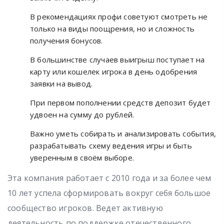
В рекомендациях профи советуют смотреть не
только на виды поощрения, но и сложность
получения бонусов.
В большинстве случаев выигрыш поступает на
карту или кошелек игрока в день одобрения
заявки на вывод.
При первом пополнении средств депозит будет
удвоен на сумму до рублей.
Важно уметь собирать и анализировать события,
разрабатывать схему ведения игры и быть
уверенным в своём выборе.
Эта компания работает с 2010 года и за более чем
10 лет успела сформировать вокруг себя большое
сообщество игроков. Ведет активную
деятельность по поддержке отечественного