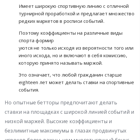
Имеет широкую спортивную линию с отличной
турнирной проработкой и предлагает множество
редких маркетов в росписи событий.
Поэтому коэффициенты на различные виды
спорта формир
уются не только исходя из вероятности того или
иного исхода, но и включают в себя комиссию,
которую принято называть маржой.
Это означает, что любой гражданин старше
eighteen лет может делать ставки на спортивные
события.
Но опытные бетторы предпочитают делать
ставки на площадках с широкой линией событий и
низкой маржей. Высокие коэффициенты и
безлимитные максимумы в глазах продвинутых
игроков более важны, чем многотысячный бонус