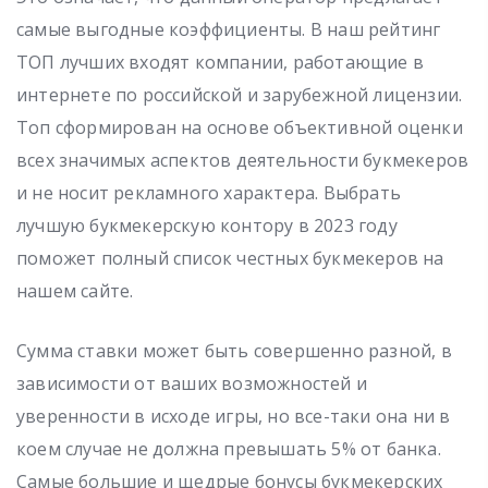
самые выгодные коэффициенты. В наш рейтинг
ТОП лучших входят компании, работающие в
интернете по российской и зарубежной лицензии.
Топ сформирован на основе объективной оценки
всех значимых аспектов деятельности букмекеров
и не носит рекламного характера. Выбрать
лучшую букмекерскую контору в 2023 году
поможет полный список честных букмекеров на
нашем сайте.
Сумма ставки может быть совершенно разной, в
зависимости от ваших возможностей и
уверенности в исходе игры, но все-таки она ни в
коем случае не должна превышать 5% от банка.
Самые большие и щедрые бонусы букмекерских