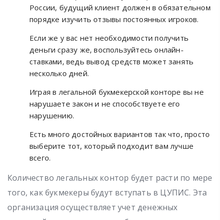
России, будущий клиент должен в обязательном
порядке изучить отзывы постоянных игроков.
Если же у вас нет необходимости получить
деньги сразу же, воспользуйтесь онлайн-
ставками, ведь вывод средств может занять
несколько дней.
Играя в легальной букмекерской конторе вы не
нарушаете закон и не способствуете его
нарушению.
Есть много достойных вариантов так что, просто
выберите тот, который подходит вам лучше
всего.
Количество легальных контор будет расти по мере
того, как букмекеры будут вступать в ЦУПИС. Эта
организация осуществляет учет денежных