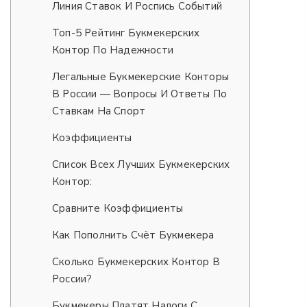
Линия Ставок И Роспись Событий
Топ-5 Рейтинг Букмекерских
Контор По Надежности
Легальные Букмекерские Конторы
В России — Вопросы И Ответы По
Ставкам На Спорт
Коэффициенты
Список Всех Лучших Букмекерских
Контор:
Сравните Коэффициенты
Как Пополнить Счёт Букмекера
Сколько Букмекерских Контор В
России?
Букмекеры Платят Налоги С