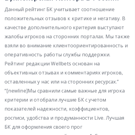
Данный рейтинг БК учитывает соотношение
положительных отзывов к критике и негативу. В
качестве дополнительного критерия выступают
жалобы игроков на сторонних порталах. Мы также
взяли во внимание клиентоориентированность и
оперативность работы службы поддержки.
Рейтинг редакции Wellbets основан на
объективных отзывах и комментариях игроков,
оставленных у нас или на сторонних ресурсах.”
“[newline]Мы сравнили самые важные для игрока
критерии и отобрали лучшие БК с учетом
показателей надежности, коэффициентов,
росписи, удобства и продуманности Live. Лучшая
БК для оформления своего прог