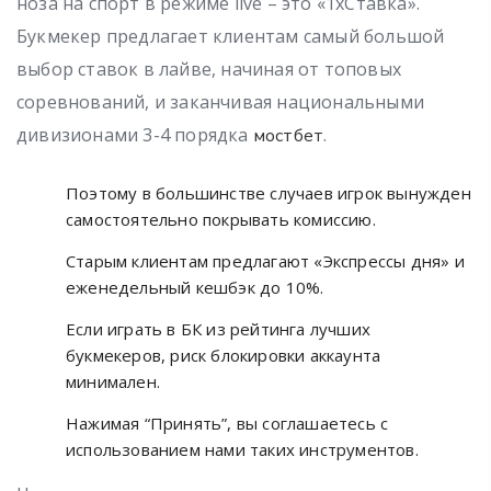
ноза на спорт в режиме live – это «1хСтавка».
Букмекер предлагает клиентам самый большой
выбор ставок в лайве, начиная от топовых
соревнований, и заканчивая национальными
дивизионами 3-4 порядка
.
мостбет
Поэтому в большинстве случаев игрок вынужден
самостоятельно покрывать комиссию.
Старым клиентам предлагают «Экспрессы дня» и
еженедельный кешбэк до 10%.
Если играть в БК из рейтинга лучших
букмекеров, риск блокировки аккаунта
минимален.
Нажимая “Принять”, вы соглашаетесь с
использованием нами таких инструментов.