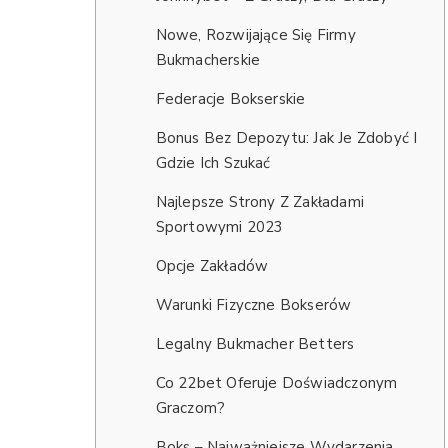
Nowe, Rozwijające Się Firmy
Bukmacherskie
Federacje Bokserskie
Bonus Bez Depozytu: Jak Je Zdobyć I
Gdzie Ich Szukać
Najlepsze Strony Z Zakładami
Sportowymi 2023
Opcje Zakładów
Warunki Fizyczne Bokserów
Legalny Bukmacher Betters
Co 22bet Oferuje Doświadczonym
Graczom?
Boks – Najważniejsze Wydarzenia