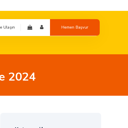
e Ulaşın
Hemen Başvur
e 2024