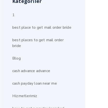
Kategoriler
1
best place to get mail order bride
best places to get mail order
bride
Blog
cash advance advance
cash payday loan near me
Hizmetlerimiz