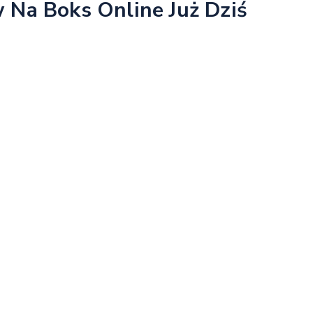
 Na Boks Online Już Dziś