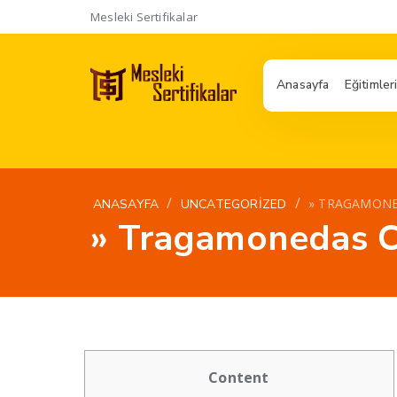
Mesleki Sertifikalar
Anasayfa
Eğitimler
/
/
» TRAGAMONE
ANASAYFA
UNCATEGORIZED
» Tragamonedas Cl
Content