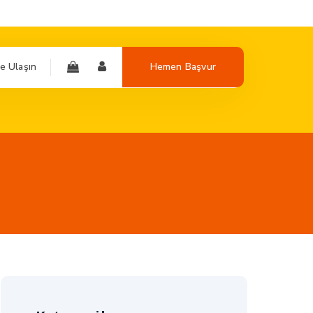
e Ulaşın
Hemen Başvur