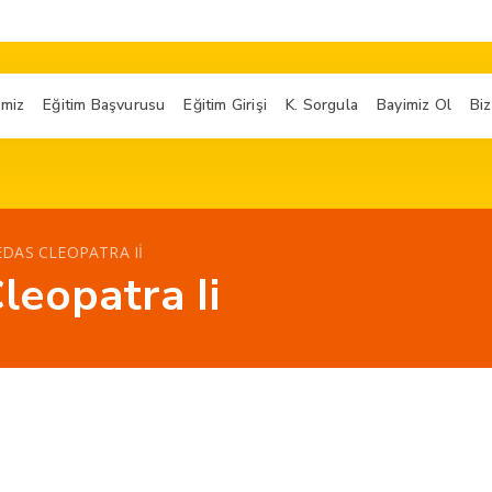
imiz
Eğitim Başvurusu
Eğitim Girişi
K. Sorgula
Bayimiz Ol
Biz
DAS CLEOPATRA II
eopatra Ii