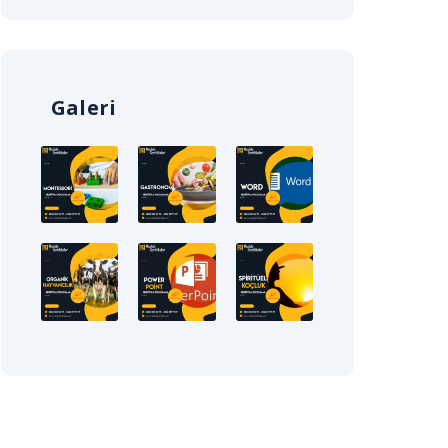
Galeri