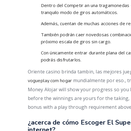
Dentro del Competir an una tragamonedas C
tranquilo modo de giros automáticos.
Además, cuentan de muchas acciones de reg
También podrán caer novedosas combinacio
próximo escala de giros sin cargo.
Con únicamente entrar durante plana del cas
podrás disfrutarlos.
Oriente casino brinda tambin, las mejores jueg
mundialmente por eso., t
vogueplay.com hogar
Money Alojar will show your progress so you
before the winnings are yours for the taking,
bonus with a play through requirement above 1
¿acerca de cómo Escoger El Supe
internet?