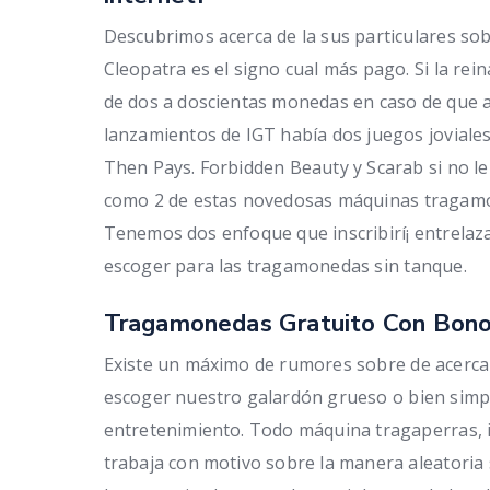
Descubrimos acerca de la sus particulares s
Cleopatra es el signo cual más pago. Si la rei
de dos a doscientas monedas en caso de que a
lanzamientos de IGT había dos juegos joviale
Then Pays. Forbidden Beauty y Scarab si no l
como 2 de estas novedosas máquinas tragamon
Tenemos dos enfoque que inscribirí¡ entrelaz
escoger para las tragamonedas sin tanque.
Tragamonedas Gratuito Con Bon
Existe un máximo de rumores sobre de acerc
escoger nuestro galardón grueso o bien simp
entretenimiento. Todo máquina tragaperras, 
trabaja con motivo sobre la manera aleatoria 