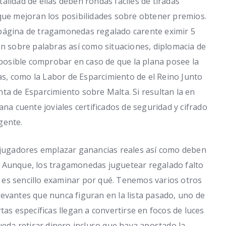
alidad de ellas deben rondas fáciles de tiradas
 que mejoran los posibilidades sobre obtener premios.
 página de tragamonedas regalado carente eximir 5
ón sobre palabras así­ como situaciones, diplomacia de
s posible comprobar en caso de que la plana posee la
, como la Labor de Esparcimiento de el Reino Junto
ta de Esparcimiento sobre Malta. Si resultan la en
ana cuente joviales certificados de seguridad y cifrado
gente.
s jugadores emplazar ganancias reales así­ como deben
. Aunque, los tragamonedas juguetear regalado falto
es sencillo examinar por qué. Tenemos varios otros
evantes que nunca figuran en la lista pasado, uno de
tas específicas llegan a convertirse en focos de luces
ueda retirar dinero incluso que haya apostado la