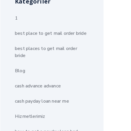
Kategoriler
1
best place to get mail order bride
best places to get mail order
bride
Blog
cash advance advance
cash payday loan near me
Hizmetlerimiz