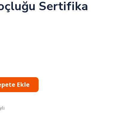
oçluğu Sertifika
epete Ekle
ylı