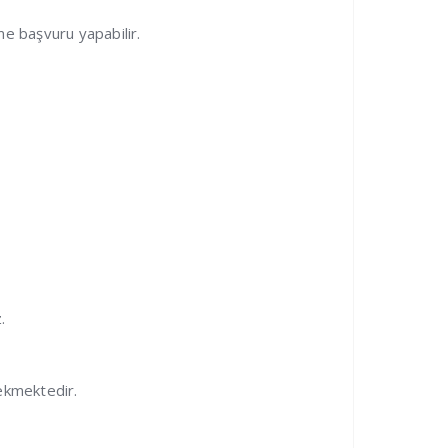
e başvuru yapabilir.
.
ekmektedir.