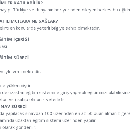
KİMLER KATILABİLİR?
mayıp, Türkiye ve dünyanın her yerinden dileyen herkes bu eğitim
 KATILIMCILARA NE SAĞLAR?
lirtilen konularda yeterli bilgiye sahip olmaktadır.
EĞİTİM İÇERİĞİ
kası
EĞİTİM SÜRECİ
miyle verilmektedir.
ne yüklenmiştir.
rde uzaktan eğitim sistemine giriş yaparak eğitiminizi alabilirsiniz
efon vs.) sahip olmanız yeterlidir.
SINAV SÜRECİ
unda yapılacak sınavdan 100 üzerinden en az 50 puan almanız ger
rtamında uzaktan eğitim sistemi üzerinden yapılır.
 olarak gönderilir.