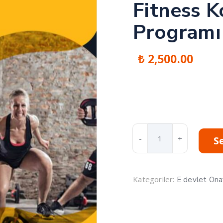
Fitness K
Programı
₺
2,500.00
Fitness
S
Koçluğu
Sertifika
Programı
adet
Kategoriler:
E devlet Ona