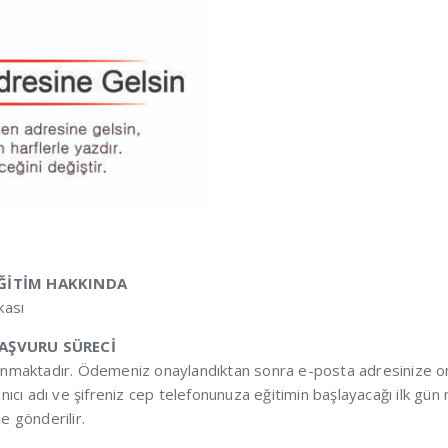
 EĞİTİM HAKKINDA
kası
 BAŞVURU SÜRECİ
ınmaktadır. Ödemeniz onaylandıktan sonra e-posta adresinize onay 
nıcı adı ve şifreniz cep telefonunuza eğitimin başlayacağı ilk gün 
e gönderilir.