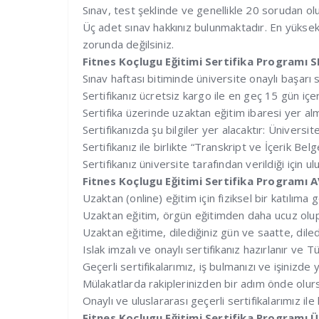
Sınav, test şeklinde ve genellikle 20 sorudan ol
Üç adet sınav hakkınız bulunmaktadır. En yüksek al
zorunda değilsiniz.
Fitnes Koçlugu Eğitimi Sertifika Programı 
Sınav haftası bitiminde üniversite onaylı başarı s
Sertifikanız ücretsiz kargo ile en geç 15 gün iç
Sertifika üzerinde uzaktan eğitim ibaresi yer a
Sertifikanızda şu bilgiler yer alacaktır: Üniversi
Sertifikanız ile birlikte “Transkript ve İçerik B
Sertifikanız üniversite tarafından verildiği için 
Fitnes Koçlugu Eğitimi Sertifika Programı
Uzaktan (online) eğitim için fiziksel bir katılıma 
Uzaktan eğitim, örgün eğitimden daha ucuz olup 
Uzaktan eğitime, dilediğiniz gün ve saatte, diledi
Islak imzalı ve onaylı sertifikanız hazırlanır ve
Geçerli sertifikalarımız, iş bulmanızı ve işiniz
Mülakatlarda rakiplerinizden bir adım önde olur
Onaylı ve uluslararası geçerli sertifikalarımız il
Fitnes Koçlugu Eğitimi Sertifika Program