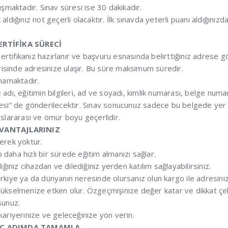
uşmaktadır. Sınav süresi ise 30 dakikadır.
dığınız not geçerli olacaktır. İlk sınavda yeterli puanı aldığınızda
SERTİFİKA SÜRECİ
ertifikanız hazırlanır ve başvuru esnasında belirttiğiniz adrese gö
erisinde adresinize ulaşır. Bu süre maksimum süredir.
lmamaktadır.
te adı, eğitimin bilgileri, ad ve soyadı, kimlik numarası, belge num
elgesi” de gönderilecektir. Sınav sonucunuz sadece bu belgede yer 
uluslararası ve ömür boyu geçerlidir.
 AVANTAJLARINIZ
gerek yoktur.
daha hızlı bir sürede eğitim almanızı sağlar.
ğiniz cihazdan ve dilediğiniz yerden katılım sağlayabilirsiniz.
 Türkiye ya da dünyanın neresinde olursanız olun kargo ile adresiniz
de yükselmenize etken olur. Özgeçmişinize değer katar ve dikkat çe
sunuz.
e kariyerinize ve geleceğinize yön verin.
ı ÜÇ ADIMDA TAMAMLA