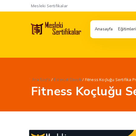
Mesleki Sertifikalar
Anasayfa
Eğitimler
/
/ Fitness Koçluğu Sertifika 
Ana Sayfa
E devlet Onaylı
Fitness Koçluğu S