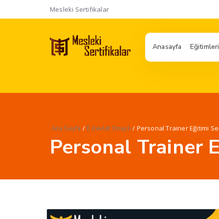
Mesleki Sertifikalar
Anasayfa
Eğitimler
/
/ Personal Trainer Eğitimi Se
Ana Sayfa
E devlet Onaylı
Personal Trainer E