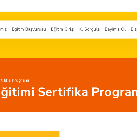
imiz
Eğitim Başvurusu
Eğitim Girişi
K. Sorgula
Bayimiz Ol
Biz
rtifika Programı
ğitimi Sertifika Progra