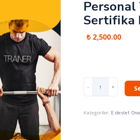
Personal 
Sertifika
₺
2,500.00
Personal
S
Trainer
Eğitimi
Sertifika
Programı
Kategoriler:
E devlet Ona
adet