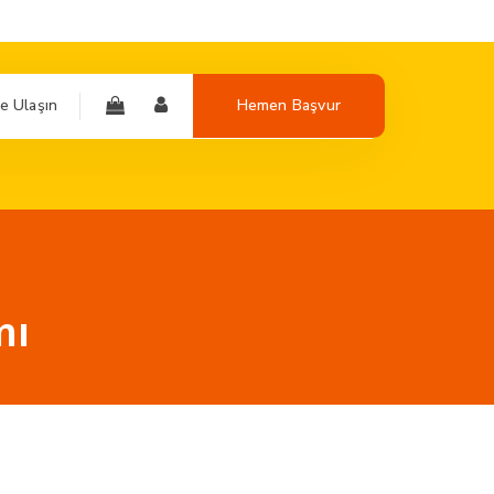
e Ulaşın
Hemen Başvur
mı