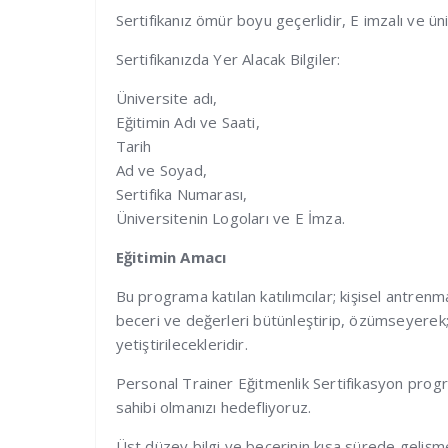
Sertifikanız ömür boyu geçerlidir, E imzalı ve ün
Sertifikanızda Yer Alacak Bilgiler:
Üniversite adı,
Eğitimin Adı ve Saati,
Tarih
Ad ve Soyad,
Sertifika Numarası,
Üniversitenin Logoları ve E İmza.
Eğitimin Amacı
Bu programa katılan katılımcılar; kişisel antre
beceri ve değerleri bütünleştirip, özümseyerek; f
yetiştirilecekleridir.
Personal Trainer Eğitmenlik Sertifikasyon progr
sahibi olmanızı hedefliyoruz.
Üst düzey bilgi ve becerinin kısa sürede gelişme