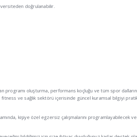
iversiteden doğrulanabilir.
nman programı oluşturma, performans koçluğu ve tüm spor dallarınd
itness ve sağlık sektörü içerisinde güncel kuramsal bilgiyi pratik
amında, kişiye özel egzersiz çalışmalarını programlayabilecek ve
yeceğini bildiğimiz için size ihtiyaç duyduğunuz kadar destek ola