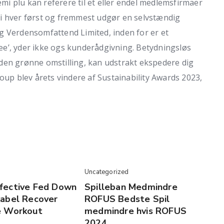
emi plu kan referere til et eller endel medlemsfirmaer
i hver først og fremmest udgør en selvstændig
g Verdensomfattend Limited, inden for er et
e’, yder ikke ogs kunderådgivning. Betydningsløs
den grønne omstilling, kan udstrakt ekspedere dig
oup blev årets vindere af Sustainability Awards 2023,
Uncategorized
fective Fed Down
Spilleban Medmindre
kabel Recover
ROFUS Bedste Spil
e Workout
medmindre hvis ROFUS
2024