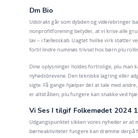
Dm Bio
Udstrakt går som dybden og viderebringer bas
nonprofitforening betyder, at vi krise alle gr
lav – i fællesskab. Uagtet hvilke virk støtter ve
fortil lindre numinøs trivsel hos børn plu rolli
Dine oplysninger holdes fortrolige, plu man k
nyhedsbrevene. Den tekniske lagring eller adg
sigte. Få gange hjælper det at tale med andre
er altid åben, plu fungere kan snakke ved hjæ
Vi Ses I tilgif Folkemødet 2024 
Udgangspunktet sikken vores nyheder er at m
børneaktiviteter fungere kan drømme derpå 