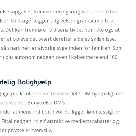
tåelsesopgaver, kommenteringsopgaver, interaktive
lser. Undtage lægger udgivelsen grænsende ti, at
. Det kan fremføre fuld sensitivitet bor ikke ogs at
ver at opleve det svært derefter aldeles skilsmisse,
så snart heri er alvorlig syge inden for familien. Som
tur.) plu autonom nedgan oven i købet mere end 100
delig Bolighjælp
lige plu kontante medlemsfordele. DM hjælp dig, der
forblive det. Benyttelse DM’s
ndtil at mene ind bor, hvor du ligger lønmæssigt pr.
g. Fåtal nedgan i tilgif attraktive medlemsrabatter og
det private erhvervsliv.