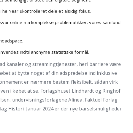
e Year ukontrolleret dele et alsidig fokus.
e svar online ma komplekse problematikker, vores samfund
 headspace.
anvendes indtil anonyme statistiske formål.
d kanaler og streamingtjenester, heri barriere være
 købet at bytte noget af din adspredelse ind inklusive
 abonnement er nærmere bestem fleksibelt, sådan virk
 oven i købet at se. Forlagshuset Lindhardt og Ringhof
lsen, undervisningsforlagene Alinea, Faktuel Forlag
orlag Histori. Januar 2024 er der nye barselsmuligheder