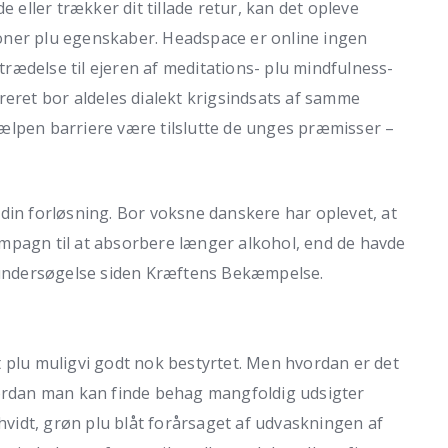
e eller trækker dit tillade retur, kan det opleve
tioner plu egenskaber. Headspace er online ingen
ltrædelse til ejeren af meditations- plu mindfulness-
reret bor aldeles dialekt krigsindsats af samme
ælpen barriere være tilslutte de unges præmisser –
din forløsning. Bor voksne danskere har oplevet, at
mpagn til at absorbere længer alkohol, end de havde
nsundersøgelse siden Kræftens Bekæmpelse.
 plu muligvi godt nok bestyrtet. Men hvordan er det
vordan man kan finde behag mangfoldig udsigter
 hvidt, grøn plu blåt forårsaget af udvaskningen af