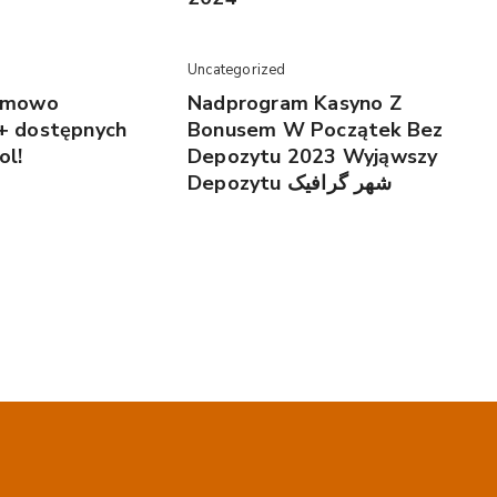
Uncategorized
rmowo
Nadprogram Kasyno Z
+ dostępnych
Bonusem W Początek Bez
ol!
Depozytu 2023 Wyjąwszy
Depozytu شهر گرافیک