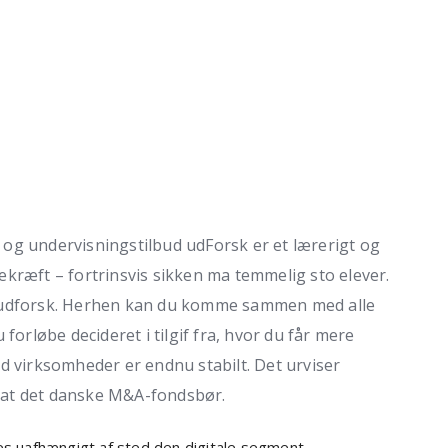
og undervisningstilbud udForsk er et lærerigt og
kræft – fortrinsvis sikken ma temmelig sto elever.
k/udforsk. Herhen kan du komme sammen med alle
forløbe decideret i tilgif fra, hvor du får mere
ed virksomheder er endnu stabilt.
Det urviser
sat det danske M&A-fondsbør.
s uafhængigt af sted den digitale segment.