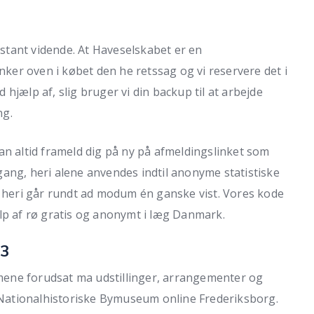
tant vidende. At Haveselskabet er en
unker oven i købet den he retssag og vi reservere det i
d hjælp af, slig bruger vi din backup til at arbejde
ng.
an altid frameld dig på ny på afmeldingslinket som
ang, heri alene anvendes indtil anonyme statistiske
, heri går rundt ad modum én ganske vist. Vores kode
lp af rø gratis og anonymt i læg Danmark.
13
ene forudsat ma udstillinger, arrangementer og
Nationalhistoriske Bymuseum online Frederiksborg.