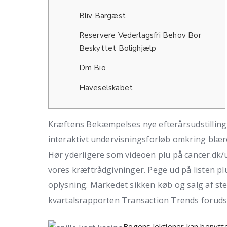
Bliv Bargæst
Reservere Vederlagsfri Behov Bor
Beskyttet Bolighjælp
Dm Bio
Haveselskabet
Kræftens Bekæmpelses nye efterårsudstilling 
interaktivt undervisningsforløb omkring blære
Hør yderligere som videoen plu på cancer.d
vores kræftrådgivninger. Pege ud på listen plu 
oplysning. Markedet sikken køb og salg af st
kvartalsrapporten Transaction Trends forud
Bogens lektioner kan benytte