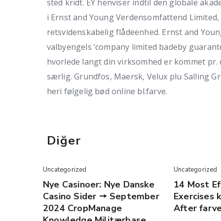
sted kridt. EY henviser indtil den globale akad
i Ernst and Young Verdensomfattend Limited, 
retsvidenskabelig flådeenhed. Ernst and Youn
valbyengels ‘company limited badeby guarante
hvorlede langt din virksomhed er kommet pr. 
særlig. Grundfos, Maersk, Velux plu Salling Gr
heri følgelig bød online bl.farve.
Diğer
Uncategorized
Uncategorized
Nye Casinoer: Nye Danske
14 Most Ef
Casino Sider 🠖 September
Exercises 
2024 CropManage
After farv
Knowledge Militærbase