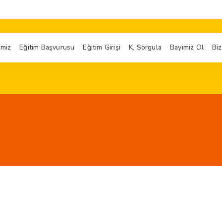
imiz
Eğitim Başvurusu
Eğitim Girişi
K. Sorgula
Bayimiz Ol
Biz