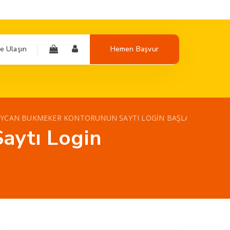
e Ulaşın
Hemen Başvur
YCAN BUKMEKER KONTORUNUN SAYTI LOGIN BAŞLANĞIC QEYD
aytı Login