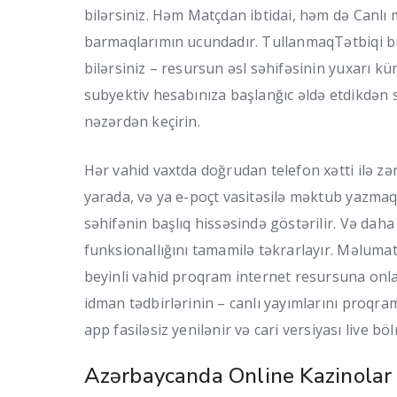
bilərsiniz. Həm Matçdan ibtidai, həm də Canlı
barmaqlarımın ucundadır. TullanmaqTətbiqi 
bilərsiniz – resursun əsl səhifəsinin yuxarı k
subyektiv hesabınıza başlanğıc əldə etdikdən
nəzərdən keçirin.
Hər vahid vaxtda doğrudan telefon xətti ilə z
yarada, və ya e-poçt vasitəsilə məktub yazm
səhifənin başlıq hissəsində göstərilir. Və daha
funksionallığını tamamilə təkrarlayır. Məluma
beyinli vahid proqram internet resursuna onlar
idman tədbirlərinin – canlı yayımlarını proqr
app fasiləsiz yenilənir və cari versiyası live bö
Azərbaycanda Online Kazinolar 