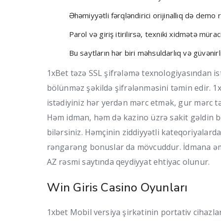
Əhəmiyyətli fərqləndirici orijinallıq də demo
Parol və giriş itirilirsə, texniki xidmətə mürac
Bu saytların hər biri məhsuldarlıq və güvənirli
1xBet təzə SSL şifrələmə texnologiyasından ist
bölünməz şəkildə şifrələnməsini təmin edir. 1x
istədiyiniz hər yerdən mərc etmək, gur mərc t
Həm idman, həm də kazino üzrə sakit gəldin 
bilərsiniz. Həmçinin ziddiyyətli kateqoriyalard
rəngarəng bonuslar da mövcuddur. İdmana əmə
AZ rəsmi saytında qeydiyyat ehtiyac olunur.
Win Giris Casino Oyunları
1xbet Mobil versiya şirkətinin portativ cihazla