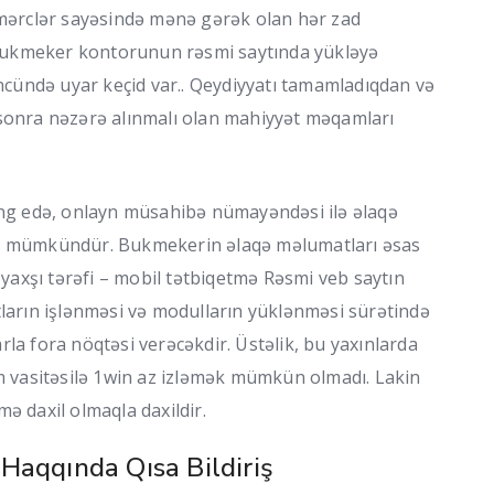
 mərclər sayəsində mənə gərək olan hər zad
bukmeker kontorunun rəsmi saytında yükləyə
üncündə uyar keçid var.. Qeydiyyatı tamamladıqdan və
 sonra nəzərə alınmalı olan mahiyyət məqamları
əng edə, onlayn müsahibə nümayəndəsi ilə əlaqə
aq mümkündür. Bukmekerin əlaqə məlumatları əsas
 yaxşı tərəfi – mobil tətbiqetmə Rəsmi veb saytın
tların işlənməsi və modulların yüklənməsi sürətində
la fora nöqtəsi verəcəkdir. Üstəlik, bu yaxınlarda
am vasitəsilə 1win az izləmək mümkün olmadı. Lakin
lmə daxil olmaqla daxildir.
Haqqında Qısa Bildiriş