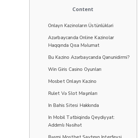
Content
Onlayn Kazinoların Üstünlükləri
Azərbaycanda Online Kazinolar
Haqqında Qısa Məlumat
Bu Kazino Azərbaycanda Qanunidirmi?
Win Giris Casino Oyunları
Mosbet Onlayn Kazino
Rulet Və Slot Maşınları
In Bahis Sitesi Hakkında
In Mobil Tətbiqində Qeydiyyat:
Addımlı Nəsihət
Rəsmi Mostbet Saytının Interfeysi,