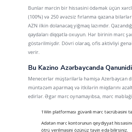
Bunlar mərcin bir hissəsini ödəmək üçün xərcl
(100%) və 250 əvəzsiz fırlanma qazana bilərl
AZN ilkin dolanacaq yiğmaq lazımdır. Qazandığı
qaydaları diqqətlə oxuyun. Hər birinin mərc ş
göstərilmişdir. Dövri olaraq, ofis aktivliyi ge
verir.
Bu Kazino Azərbaycanda Qanunidi
Menecerlər müştərilərlə həmişə Azerbaycan di
müntəzəm aparmaq və itkilərin miqdarını azal
edirlər. Əgər mərc oynamayıbsa, mərc məbləğini
1Win platforması güvənli mərc təcrübəsini tə
Adətən mərc kontorunun qeydiyyat hissəsind
ötrü verilməsini özünüz təyin edə bilirsiniz.