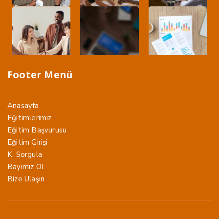
Footer Menü
Anasayfa
Eğitimlerimiz
Eğitim Başvurusu
Eğitim Girişi
K. Sorgula
Bayimiz Ol
Bize Ulaşın