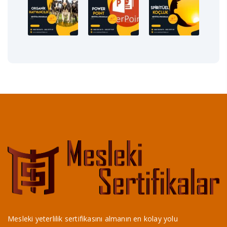
Mesleki yeterlilik sertifikasını almanın en kolay yolu