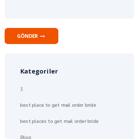
GÖNDER
Kategoriler
1
best place to get mail order bride
best places to get mail order bride
Blog