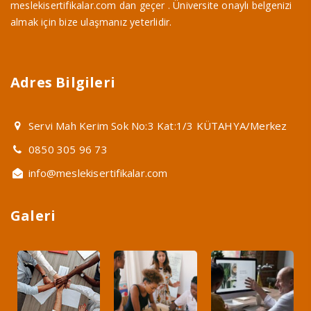
meslekisertifikalar.com dan geçer . Üniversite onaylı belgenizi
almak için bize ulaşmanız yeterlidir.
Adres Bilgileri
Servi Mah Kerim Sok No:3 Kat:1/3 KÜTAHYA/Merkez
0850 305 96 73
info@meslekisertifikalar.com
Galeri