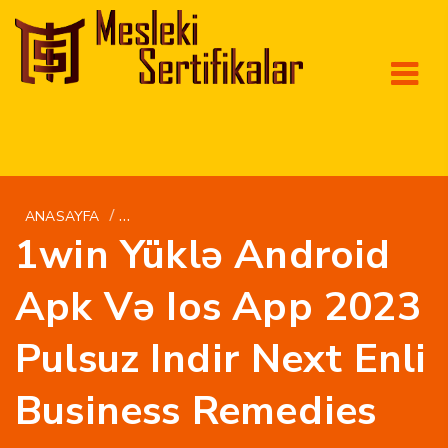
/
ANASAYFA
1WIN AVIATOR DEMO AVIATOR GAME FROM 1W
1win Yüklə Android
Apk Və Ios App 2023
Pulsuz Indir Next Enli
Business Remedies