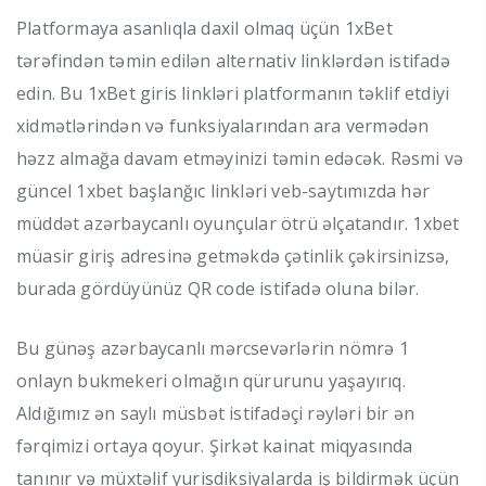
Platformaya asanlıqla daxil olmaq üçün 1xBet
tərəfindən təmin edilən alternativ linklərdən istifadə
edin. Bu 1xBet giris linkləri platformanın təklif etdiyi
xidmətlərindən və funksiyalarından ara vermədən
həzz almağa davam etməyinizi təmin edəcək. Rəsmi və
güncel 1xbet başlanğıc linkləri veb-saytımızda hər
müddət azərbaycanlı oyunçular ötrü əlçatandır. 1xbet
müasir giriş adresinə getməkdə çətinlik çəkirsinizsə,
burada gördüyünüz QR code istifadə oluna bilər.
Bu günəş azərbaycanlı mərcsevərlərin nömrə 1
onlayn bukmekeri olmağın qürurunu yaşayırıq.
Aldığımız ən saylı müsbət istifadəçi rəyləri bir ən
fərqimizi ortaya qoyur. Şirkət kainat miqyasında
tanınır və müxtəlif yurisdiksiyalarda iş bildirmək üçün