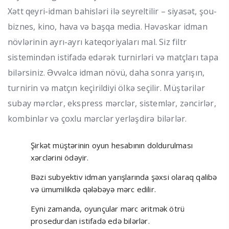
Xətt qeyri-idman bahisləri ilə seyreltilir – siyasət, şou-
biznes, kino, hava və başqa media. Həvəskar idman
növlərinin ayrı-ayrı kateqoriyaları mal. Siz filtr
sistemindən istifadə edərək turnirləri və matçları tapa
bilərsiniz. Əvvəlcə idman növü, daha sonra yarışın,
turnirin və matçın keçirildiyi ölkə seçilir. Müştərilər
subay mərclər, ekspress mərclər, sistemlər, zəncirlər,
kombinlər və çoxlu mərclər yerləşdirə bilərlər.
Şirkət müştərinin oyun hesabının doldurulması
xərclərini ödəyir.
Bəzi subyektiv idman yarışlarında şəxsi olaraq qalibə
və ümumilikdə qələbəyə mərc edilir.
Eyni zamanda, oyunçular mərc əritmək ötrü
prosedurdan istifadə edə bilərlər.