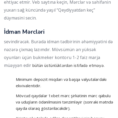
ehtiyac etmir. Veb saytına keçin, Mərclər və səhifənin
yuxarı sağ küncündə yaşıl “Qeydiyyatdan keç”
düyməsini secin.
İdman Mərcləri
sevindirəcək. Burada idman tədbirinin əhəmiyyətini də
nəzərə çixmaq lazımdır. Mövsümün ən yüksək
oyunları üçün bukmeker kontoru 1-2 faiz marja
müəyyən edir
.
bütün üstünlüklərdən istifadə etməyə
Minimum depozit miqdarı və başqa valyutalardakı
ekvivalentidir.
Mövcud qaydalar 1xbet mərc şirkətinin mərc qəbulu
və uduşların ödənilməsini tənzimləyir (sonraki mətndə
qayda olaraq göstəriləcəkdir).