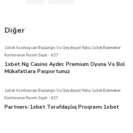
Diğer
1xbet Azərbaycan Başlanğıc Və Qeydiyyat Yüklə 1xbet Bukmeker
Kontorunun Rəsmi Saytı - 627
1xbet Ng Casino Aydın: Premium Oyuna Və Bol
Mükafatlara Pasportunuz
1xbet Azərbaycan Başlanğıc Və Qeydiyyat Yüklə 1xbet Bukmeker
Kontorunun Rəsmi Saytı - 627
Partners-1xbet Tərəfdaşlıq Proqramı 1xbet