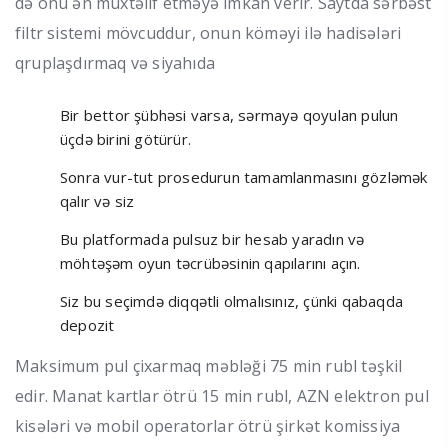
də onu ən müxtəlif etməyə imkan verir. Saytda sərbəst
filtr sistemi mövcuddur, onun köməyi ilə hadisələri
qruplaşdırmaq və siyahıda
Bir bettor şübhəsi varsa, sərmayə qoyulan pulun
üçdə birini götürür.
Sonra vur-tut prosedurun tamamlanmasını gözləmək
qalır və siz
Bu platformada pulsuz bir hesab yaradın və
möhtəşəm oyun təcrübəsinin qapılarını açın.
Siz bu seçimdə diqqətli olmalısınız, çünki qabaqda
depozit
Maksimum pul çixarmaq məbləği 75 min rubl təşkil
edir. Manat kartlar ötrü 15 min rubl, AZN elektron pul
kisələri və mobil operatorlar ötrü şirkət komissiya