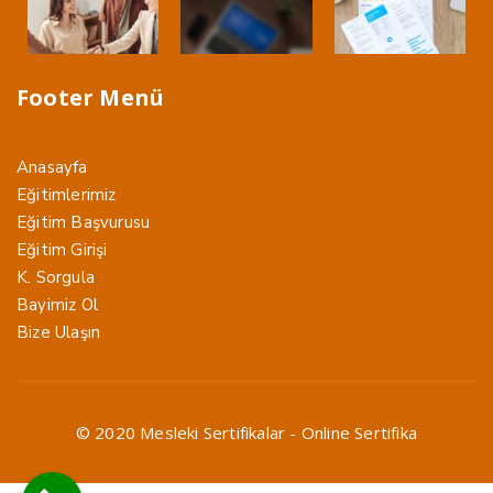
Footer Menü
Anasayfa
Eğitimlerimiz
Eğitim Başvurusu
Eğitim Girişi
K. Sorgula
Bayimiz Ol
Bize Ulaşın
© 2020 Mesleki Sertifikalar - Online Sertifika