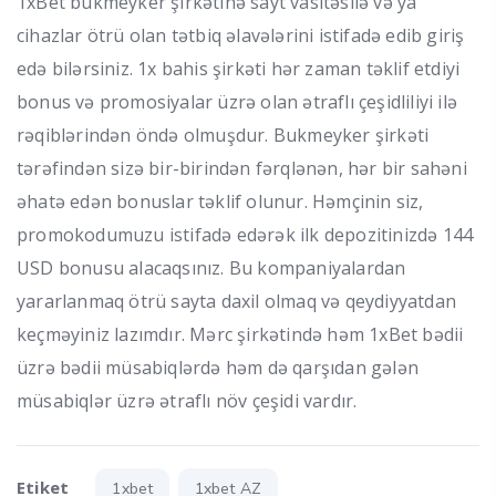
1xBet bukmeyker şirkətinə sayt vasitəsilə və ya
cihazlar ötrü olan tətbiq əlavələrini istifadə edib giriş
edə bilərsiniz. 1x bahis şirkəti hər zaman təklif etdiyi
bonus və promosiyalar üzrə olan ətraflı çeşidliliyi ilə
rəqiblərindən öndə olmuşdur. Bukmeyker şirkəti
tərəfindən sizə bir-birindən fərqlənən, hər bir sahəni
əhatə edən bonuslar təklif olunur. Həmçinin siz,
promokodumuzu istifadə edərək ilk depozitinizdə 144
USD bonusu alacaqsınız. Bu kompaniyalardan
yararlanmaq ötrü sayta daxil olmaq və qeydiyyatdan
keçməyiniz lazımdır. Mərc şirkətində həm 1xBet bədii
üzrə bədii müsabiqlərdə həm də qarşıdan gələn
müsabiqlər üzrə ətraflı növ çeşidi vardır.
Etiket
1xbet
1xbet AZ