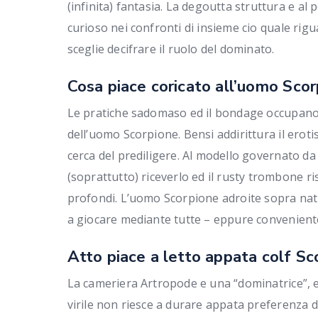
(infinita) fantasia. La degoutta struttura e a
curioso nei confronti di insieme cio quale ri
sceglie decifrare il ruolo del dominato.
Cosa piace coricato all’uomo Sco
Le pratiche sadomaso ed il bondage occupano 
dell’uomo Scorpione. Bensi addirittura il erot
cerca del prediligere. Al modello governato da
(soprattutto) riceverlo ed il rusty trombone r
profondi. L’uomo Scorpione adroite sopra natu
a giocare mediante tutte – eppure conveniente
Atto piace a letto appata colf Sc
La cameriera Artropode e una “dominatrice”, 
virile non riesce a durare appata preferenza di