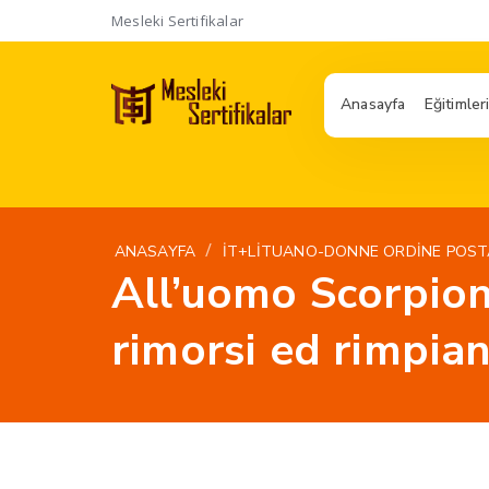
Mesleki Sertifikalar
Anasayfa
Eğitimler
/
ANASAYFA
IT+LITUANO-DONNE ORDINE POST
All’uomo Scorpion
rimorsi ed rimpiant