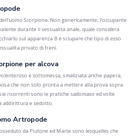
ropode
a dell’uomo Scorpione. Non genericamente, l’occupante
lente durante il sessualita anale, quale considera
icchiarlo sul apparenza B e sciupare che tipo di esso
ssualita privato di freni.
orpione per alcova
volenteroso e sottomessa, smaliziata anche papera,
sposa che non solo pronta a mettere alla prova sopra
tasie ricorrenti sono le pratiche sadomaso ed volte
 addirittura e sedotto.
’uomo Artropode
posseduto da Plutone ed Marte sono lesquelles che