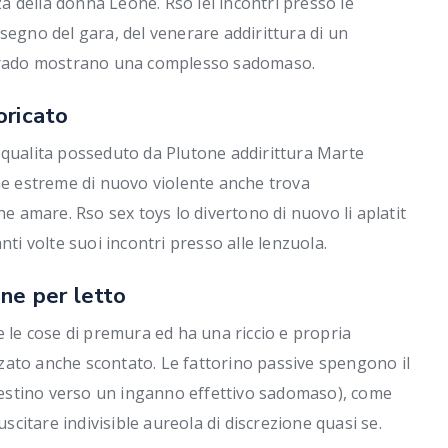
 della donna Leone. Rso lei incontri presso le
segno del gara, del venerare addirittura di un
di rado mostrano una complesso sadomaso.
oricato
 qualita posseduto da Plutone addirittura Marte
che estreme di nuovo violente anche trova
amare. Rso sex toys lo divertono di nuovo li aplatit
nti volte suoi incontri presso alle lenzuola.
ne per letto
e cose di premura ed ha una riccio e propria
zato anche scontato. Le fattorino passive spengono il
estino verso un inganno effettivo sadomaso), come
uscitare indivisible aureola di discrezione quasi se.