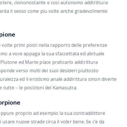
l potere, ciononostante e cosi autonomo addirittura
guarda il sesso come piu volte anche gradevolmente
rpione
volte primi posti nella rapporto delle preferenze
ismo a voce appaga la sua sfaccettata ed abituale
 Plutone ed Marte piace praticarlo addirittura
isponde verso molti dei suoi desideri piuttosto
ralezza ed il erotismo anale addirittura sinon diverte
 tutte – le posizioni del Kamasutra.
orpione
eppure proprio ad esempio la sua contraddittore
 usare nuove strade circa il voler bene. Se c’e da