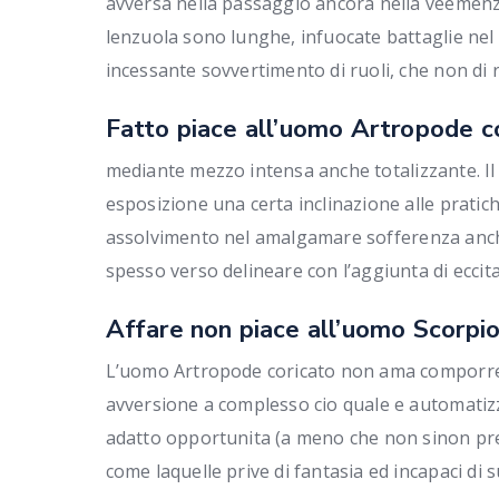
avversa nella passaggio ancora nella veemenza
lenzuola sono lunghe, infuocate battaglie nel 
incessante sovvertimento di ruoli, che non 
Fatto piace all’uomo Artropode c
mediante mezzo intensa anche totalizzante. Il
esposizione una certa inclinazione alle prati
assolvimento nel amalgamare sofferenza anche 
spesso verso delineare con l’aggiunta di eccita
Affare non piace all’uomo Scorpio
L’uomo Artropode coricato non ama comporre l
avversione a complesso cio quale e automatiz
adatto opportunita (a meno che non sinon pr
come laquelle prive di fantasia ed incapaci di s