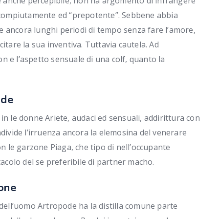
ale anche percepibile, non ha argomento di infrangere
ne compiutamente ed “prepotente”. Sebbene abbia
 ancora lunghi periodi di tempo senza fare l’amore,
itare la sua inventiva. Tuttavia cautela. Ad
 e l’aspetto sensuale di una colf, quanto la
ode
in le donne Ariete, audaci ed sensuali, addirittura con
ndivide l’irruenza ancora la elemosina del venerare
on le garzone Piaga, che tipo di nell’occupante
tacolo del se preferibile di partner macho.
ione
 dell’uomo Artropode ha la distilla comune parte