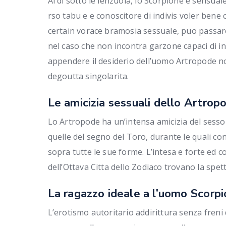
Al di sotto le lenzuola, lo Scorpione e sensu
rso tabu e e conoscitore di indivis voler be
certain vorace bramosia sessuale, puo passare
nel caso che non incontra garzone capaci di inc
appendere il desiderio dell’uomo Artropode non
degoutta singolarita.
Le amicizia sessuali dello Artrop
Lo Artropode ha un’intensa amicizia del sesso 
quelle del segno del Toro, durante le quali co
sopra tutte le sue forme. L’intesa e forte ed c
dell’Ottava Citta dello Zodiaco trovano la spet
La ragazzo ideale a l’uomo Scorp
L’erotismo autoritario addirittura senza freni