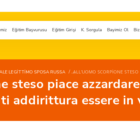
imiz
Eğitim Başvurusu
Eğitim Girişi
K. Sorgula
Bayimiz Ol
Biz
/
ALL’UOMO SCORPIONE STESO P
ALE LEGITTIMO SPOSA RUSSA
e steso piace azzardare
i addirittura essere in 