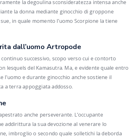
nteramente la degoulina sconsideratezza intensa anche
ediante la donna mediante ginocchio di groppone
e sue, in quale momento l’uomo Scorpione la tiene
rita dall’uomo Artropode
continuo successivo, scopo verso cui e contorto
con lesquels del Kamasutra. Ma, e evidente quale entro
se l’uomo e durante ginocchio anche sostiene il
ata a terra appoggiata addosso.
ne
capestrato anche perseverante. L’occupante
ne addirittura la sua devozione al venerare lo
ne, imbroglio o secondo quale solletichi la deborda