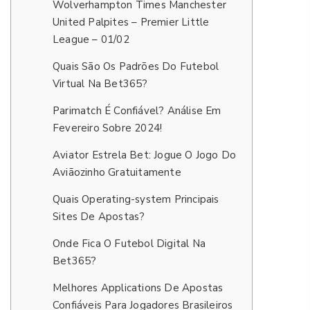
Wolverhampton Times Manchester
United Palpites – Premier Little
League – 01/02
Quais São Os Padrões Do Futebol
Virtual Na Bet365?
Parimatch É Confiável? Análise Em
Fevereiro Sobre 2024!
Aviator Estrela Bet: Jogue O Jogo Do
Aviãozinho Gratuitamente
Quais Operating-system Principais
Sites De Apostas?
Onde Fica O Futebol Digital Na
Bet365?
Melhores Applications De Apostas
Confiáveis Para Jogadores Brasileiros