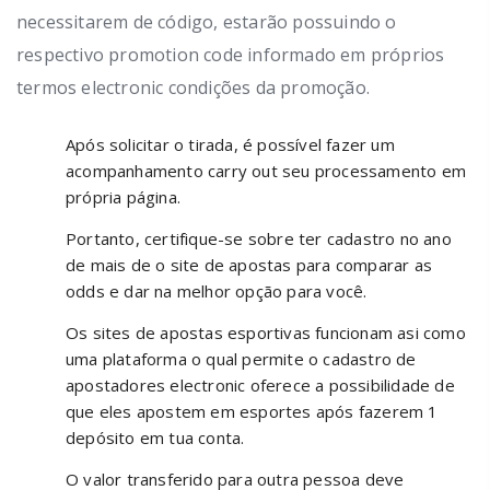
necessitarem de código, estarão possuindo o
respectivo promotion code informado em próprios
termos electronic condições da promoção.
Após solicitar o tirada, é possível fazer um
acompanhamento carry out seu processamento em
própria página.
Portanto, certifique-se sobre ter cadastro no ano
de mais de o site de apostas para comparar as
odds e dar na melhor opção para você.
Os sites de apostas esportivas funcionam asi como
uma plataforma o qual permite o cadastro de
apostadores electronic oferece a possibilidade de
que eles apostem em esportes após fazerem 1
depósito em tua conta.
O valor transferido para outra pessoa deve