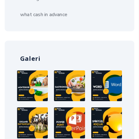
what cash in advance
Galeri