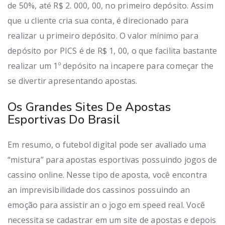
de 50%, até R$ 2. 000, 00, no primeiro depósito. Assim
que u cliente cria sua conta, é direcionado para
realizar u primeiro depósito. O valor mínimo para
depósito por PICS é de R$ 1, 00, o que facilita bastante
realizar um 1º depósito na incapere para começar the
se divertir apresentando apostas.
Os Grandes Sites De Apostas
Esportivas Do Brasil
Em resumo, o futebol digital pode ser avaliado uma
“mistura” para apostas esportivas possuindo jogos de
cassino online. Nesse tipo de aposta, você encontra
an imprevisibilidade dos cassinos possuindo an
emoção para assistir an o jogo em speed real. Você
necessita se cadastrar em um site de apostas e depois