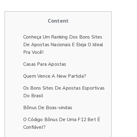
Content
Conheça Um Ranking Dos Bons Sites
De Apostas Nacionais E Eleja O Ideal
Pra Você!
Casas Para Apostas
Quem Vence A New Partida?
Os Bons Sites De Apostas Esportivas
Do Brasil
Bônus De Boas-vindas
O Código Bônus De Uma F12 Bet É
Confiável?