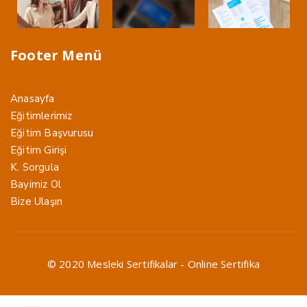
Footer Menü
Anasayfa
Eğitimlerimiz
Eğitim Başvurusu
Eğitim Girişi
K. Sorgula
Bayimiz Ol
Bize Ulaşın
© 2020 Mesleki Sertifikalar - Online Sertifika