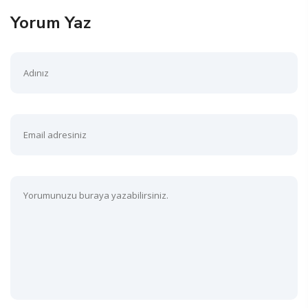
Yorum Yaz