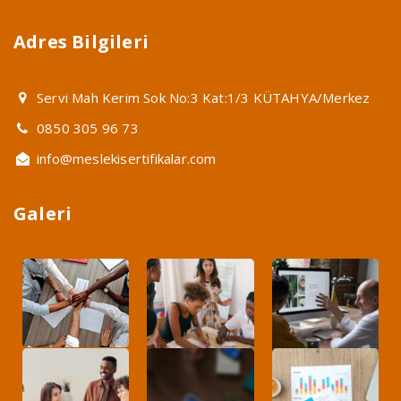
Adres Bilgileri
Servi Mah Kerim Sok No:3 Kat:1/3 KÜTAHYA/Merkez
0850 305 96 73
info@meslekisertifikalar.com
Galeri