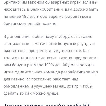
Британским законом об азартных играх, если вы
находитесь в Великобритании, вам должно быть
не менее 18 лет, чтобы зарегистрироваться в
британском онлайн-казино.
В дополнение к обычному выбору, есть также
специальные тематические бонусные раунды и
ряд слотов с прогрессивным джекпотом. Как
только вы внесете депозит, казино предоставит
вам бонус в размере 100% до 100 долларов для
игры. Удивительная команда разработчиков игр
для казино R7 постоянно работает над
обновлением и улучшением наших игр, чтобы
сделать их как можно лучше.
Техподдержка онлайн клуба R7