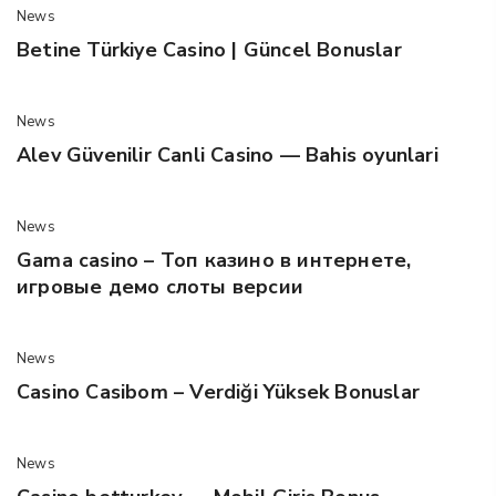
News
Betine Türkiye Casino | Güncel Bonuslar
News
Alev Güvenilir Canli Casino — Bahis oyunlari
News
Gama casino – Топ казино в интернете,
игровые демо слоты версии
News
Casino Casibom – Verdiği Yüksek Bonuslar
News