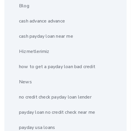
Blog
cash advance advance
cash payday loan near me
Hizmetlerimiz
how to get a payday loan bad credit
News
no credit check payday loan lender
payday loan no credit check near me
payday usa loans