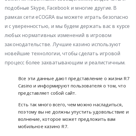
подобные Skype, Facebook и многие другие. В
рамках сети eCOGRA вы можете играть безопасно
и с уверенностью, и мы будем держать вас в курсе
любых нормативных изменений в игровом
законодательстве. Лучшие казино используют
новейшие технологии, чтобы сделать игровой
процесс более захватывающим и реалистичным.
Все эти данные дают представление о жизни R7
Casino и информируют пользователя о том, что
представляет собой сайт.
Есть так много всего, чем можно насладиться,
поэтому вы не должны упустить удовольствие и
волнение, которое может предложить вам
мобильное казино R7.