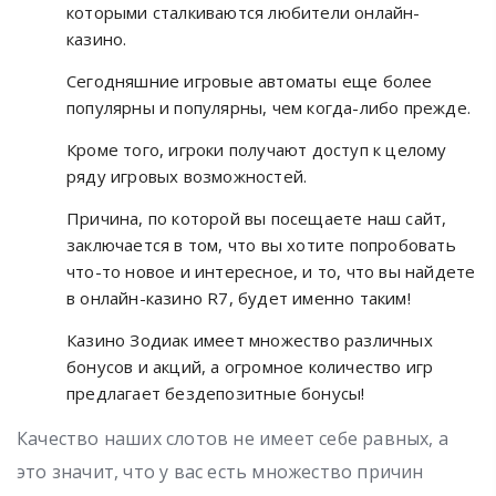
которыми сталкиваются любители онлайн-
казино.
Сегодняшние игровые автоматы еще более
популярны и популярны, чем когда-либо прежде.
Кроме того, игроки получают доступ к целому
ряду игровых возможностей.
Причина, по которой вы посещаете наш сайт,
заключается в том, что вы хотите попробовать
что-то новое и интересное, и то, что вы найдете
в онлайн-казино R7, будет именно таким!
Казино Зодиак имеет множество различных
бонусов и акций, а огромное количество игр
предлагает бездепозитные бонусы!
Качество наших слотов не имеет себе равных, а
это значит, что у вас есть множество причин