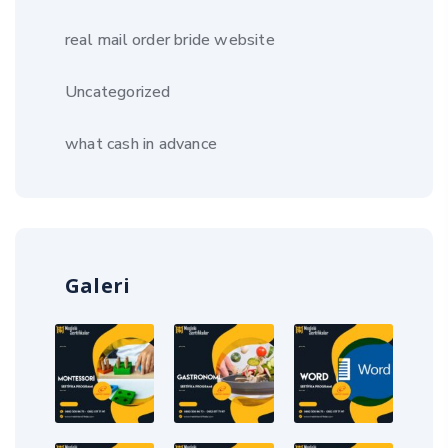
real mail order bride website
Uncategorized
what cash in advance
Galeri