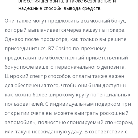
внесения депозита, а также безопасные и
надежные способы вывода средств.
Они также могут предложить возможный бонус,
который выплачивается через кэшаут в покере.
Однако после просмотра, как только вы решите
присоединиться, R7 Casino по-прежнему
предоставит вам более полный приветственный
бонус после вашего первоначального депозита.
Широкий спектр способов оплаты также важен
для обеспечения того, чтобы они были доступны
как можно более широкому кругу потенциальных
пользователей. С индивидуальным подарком при
открытии счета вы можете выиграть роскошный
автомобиль, полностью спонсируемый спонсором,
или такую неожиданную удачу. В соответствии с