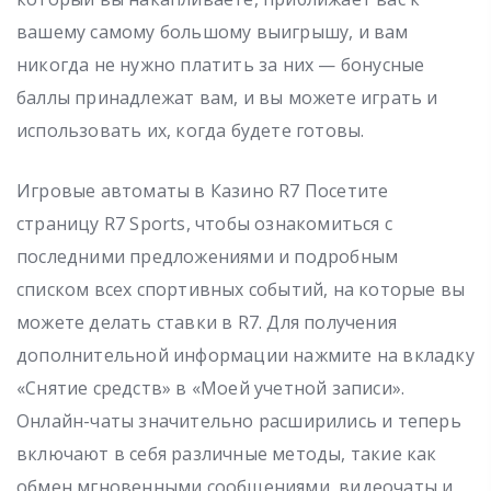
вашему самому большому выигрышу, и вам
никогда не нужно платить за них — бонусные
баллы принадлежат вам, и вы можете играть и
использовать их, когда будете готовы.
Игровые автоматы в Казино R7 Посетите
страницу R7 Sports, чтобы ознакомиться с
последними предложениями и подробным
списком всех спортивных событий, на которые вы
можете делать ставки в R7. Для получения
дополнительной информации нажмите на вкладку
«Снятие средств» в «Моей учетной записи».
Онлайн-чаты значительно расширились и теперь
включают в себя различные методы, такие как
обмен мгновенными сообщениями, видеочаты и