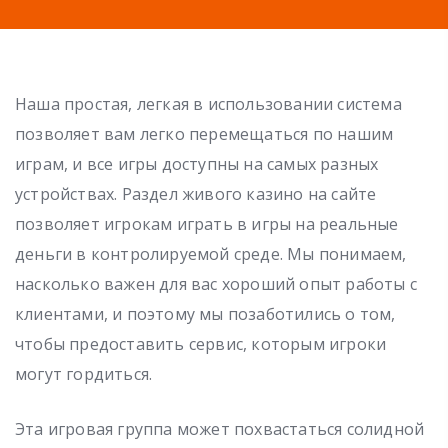
Наша простая, легкая в использовании система
позволяет вам легко перемещаться по нашим
играм, и все игры доступны на самых разных
устройствах. Раздел живого казино на сайте
позволяет игрокам играть в игры на реальные
деньги в контролируемой среде. Мы понимаем,
насколько важен для вас хороший опыт работы с
клиентами, и поэтому мы позаботились о том,
чтобы предоставить сервис, которым игроки
могут гордиться.
Эта игровая группа может похвастаться солидной