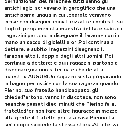
dei funzionari del faraonee tutti sanno gli
antichi egizi scrivevano in geroglifico che una
antichissima lingua in cui leparole venivano
incise con disegnini miniaturizzati e codificati su
fogli di pergamena.La maestra detta: e subito i
ragazzini partono a disegnare il faraone con in
mano un sacco di gioielli e ori.Poi continua a
dettare. e subito i ragazzini disegnano il
faraone alto il doppio degli altri uomini. Poi
continua a dettare: e qui i ragazzini partono a
disegnare,ma uno si ferma e chiede alla
maestra: AUGURIUn ragazzo si sta preparando
in bagno per uscire con la sua ragazza quando
Pierino, suo fratello handicappato, gli
chiede:Partono, vanno in discoteca, non sono
neanche passati dieci minuti che Pierino fa al
fratello:Per non fare altre figuracce in mezzo
alla gente il fratello porta a casa Pierino.La
sera dopo succede la stessa storia.Alla terza