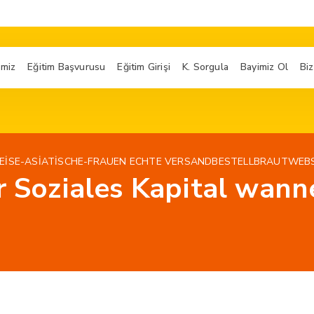
imiz
Eğitim Başvurusu
Eğitim Girişi
K. Sorgula
Bayimiz Ol
Biz
EISE-ASIATISCHE-FRAUEN ECHTE VERSANDBESTELLBRAUTWEB
hr Soziales Kapital wan