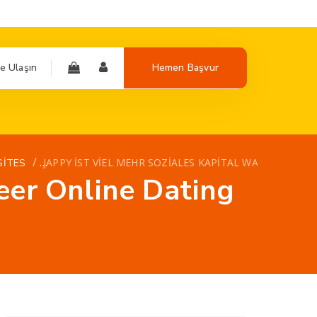
e Ulaşın
Hemen Başvur
/
JAPPY IST VIEL MEHR SOZIALES KAPITAL WANNEER ON
SITES
neer Online Dating