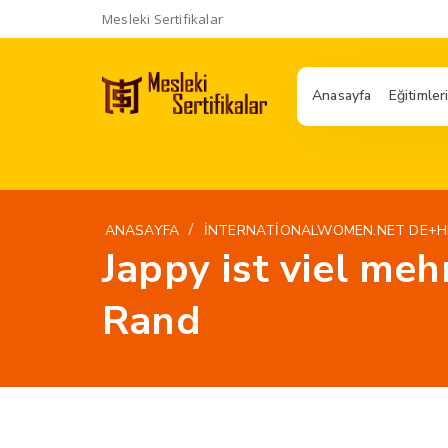
Mesleki Sertifikalar
Anasayfa
Eğitimler
/
ANASAYFA
INTERNATIONALWOMEN.NET DE+H
Jappy ist viel me
Rand