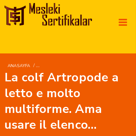
/
ANASAYFA
LOVINGWOMEN.ORG IT+SITI-DI-INCONTRI-NOR
La colf Artropode a
letto e molto
multiforme. Ama
usare il elenco…