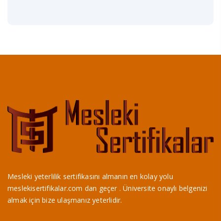
Mesleki yeterlilik sertifikasını almanın en kolay yolu
meslekisertifikalar.com dan geçer . Üniversite onaylı belgenizi
almak için bize ulaşmanız yeterlidir.